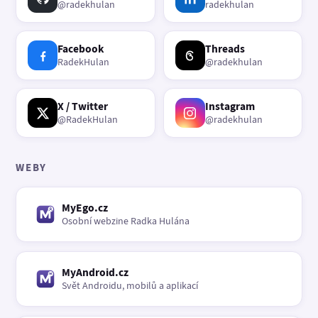
@radekhulan
radekhulan
Facebook
Threads
RadekHulan
@radekhulan
X / Twitter
Instagram
@RadekHulan
@radekhulan
WEBY
MyEgo.cz
Osobní webzine Radka Hulána
MyAndroid.cz
Svět Androidu, mobilů a aplikací