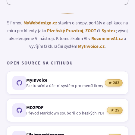
S firmou
MyWebdesign.cz
stavím e-shopy, portály a aplikace na
míru pro klienty jako
Plzeňský Prazdroj
,
ZOOT
či
Syntex
; vývoj
akcelerujeme AI nástroji. K tomu školím AI v
RozumimeAI.cz
a
vyvíjím fakturační systém
MyInvoice.cz
.
OPEN SOURCE NA GITHUBU
MyInvoice
★ 282
Fakturační a účetní systém pro menší firmy
MD2PDF
★ 25
Převod Markdown souborů do hezkých PDF
FileImageManager