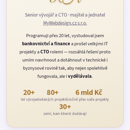
Senior vývojář a CTO · majitel a jednatel
MyWebdesign.cz s.r.o.
Programuji přes 20 let, vystudoval jsem
bankovnictví a finance
a prošel velkými IT
projekty a
CTO
rolemi — rozsáhlá řešení proto
umím navrhnout a dotáhnout v technické i
byznysové rovině tak, aby nejen spolehlivě
fungovala, ale i
vydělávala
.
20+
80+
6 mld Kč
let vývoje
dodaných projektů
ročně přes naše projekty
30+
zemí, kam klienti dodávají