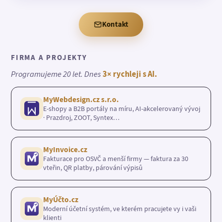
Kontakt
FIRMA A PROJEKTY
Programujeme 20 let. Dnes
3× rychleji s AI.
MyWebdesign.cz s.r.o.
E-shopy a B2B portály na míru, AI-akcelerovaný vývoj
· Prazdroj, ZOOT, Syntex…
MyInvoice.cz
Fakturace pro OSVČ a menší firmy — faktura za 30
vteřin, QR platby, párování výpisů
MyÚčto.cz
Moderní účetní systém, ve kterém pracujete vy i vaši
klienti