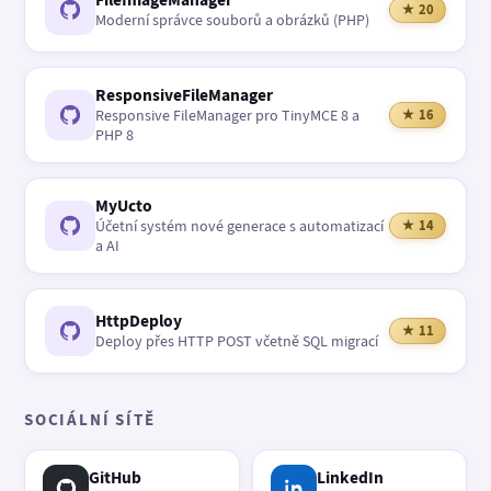
★ 20
Moderní správce souborů a obrázků (PHP)
ResponsiveFileManager
Responsive FileManager pro TinyMCE 8 a
★ 16
PHP 8
MyUcto
Účetní systém nové generace s automatizací
★ 14
a AI
HttpDeploy
★ 11
Deploy přes HTTP POST včetně SQL migrací
SOCIÁLNÍ SÍTĚ
GitHub
LinkedIn