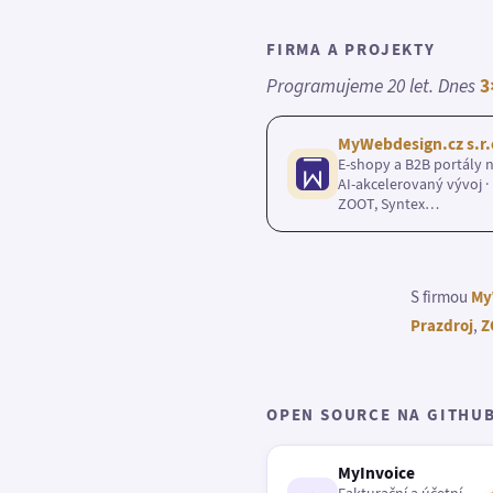
FIRMA A PROJEKTY
Programujeme 20 let. Dnes
3
MyWebdesign.cz s.r.
E-shopy a B2B portály n
AI-akcelerovaný vývoj · 
ZOOT, Syntex…
S firmou
My
Prazdroj
,
Z
OPEN SOURCE NA GITHU
MyInvoice