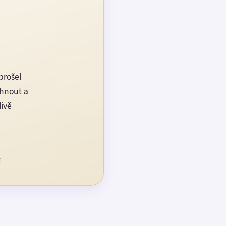
prošel
rhnout a
livě
í