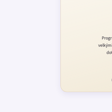
Progr
velkými
dot