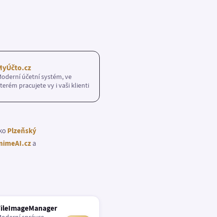
MyÚčto.cz
oderní účetní systém, ve
terém pracujete vy i vaši klienti
ako
Plzeňský
imeAI.cz
a
FileImageManager