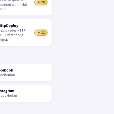
oderní správce
★ 20
ouborů a obrázků
PHP)
HttpDeploy
eploy přes HTTP
★ 11
OST včetně SQL
igrací
acebook
adekHulan
nstagram
radekhulan