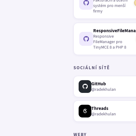
Fakturační a účetní
systém pro menší
firmy
ResponsiveFileMana
Responsive
FileManager pro
TinyMCE 8 a PHP 8
SOCIÁLNÍ SÍTĚ
GitHub
@radekhulan
Threads
@radekhulan
WEBY