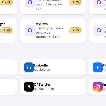
Převod Markdown
M
★ 283
★ 25
souborů do hezkých
s
PDF
(
ger
MyUcto
Účetní systém nové
D
★ 16
★ 15
generace s
P
automatizací a AI
m
LinkedIn
F
radekhulan
R
X / Twitter
I
@RadekHulan
@