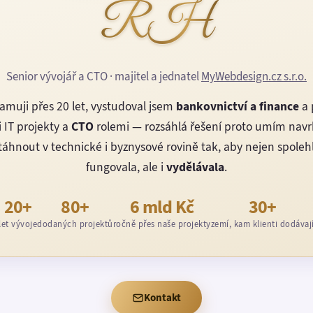
RH
Senior vývojář a CTO · majitel a jednatel
MyWebdesign.cz s.r.o.
amuji přes 20 let, vystudoval jsem
bankovnictví a finance
a 
 IT projekty a
CTO
rolemi — rozsáhlá řešení proto umím nav
áhnout v technické i byznysové rovině tak, aby nejen spoleh
fungovala, ale i
vydělávala
.
20+
80+
6 mld Kč
30+
let vývoje
dodaných projektů
ročně přes naše projekty
zemí, kam klienti dodávaj
Kontakt