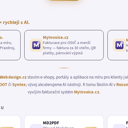
× rychleji s AI.
o.
MyInvoice.cz
a míru,
Fakturace pro OSVČ a menší
M
Prazdroj,
firmy — faktura za 30 vteřin, QR
k
platby, párování výpisů
Webdesign.cz
stavím e-shopy, portály a aplikace na míru pro klienty j
OOT
či
Syntex
; vývoj akcelerujeme AI nástroji. K tomu školím AI v
Rozum
vyvíjím fakturační systém
MyInvoice.cz
.
BU
MD2PDF