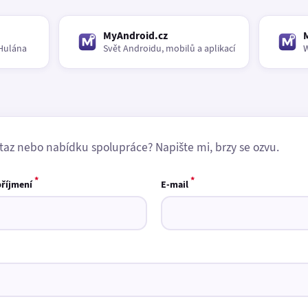
MyAndroid.cz
Hulána
Svět Androidu, mobilů a aplikací
W
taz nebo nabídku spolupráce? Napište mi, brzy se ozvu.
*
*
příjmení
E-mail