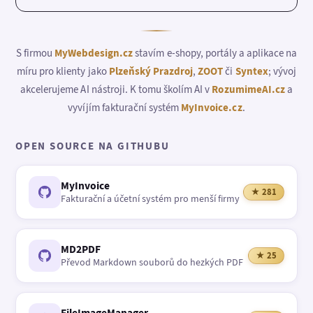
S firmou
MyWebdesign.cz
stavím e-shopy, portály a aplikace na
míru pro klienty jako
Plzeňský Prazdroj
,
ZOOT
či
Syntex
; vývoj
akcelerujeme AI nástroji. K tomu školím AI v
RozumimeAI.cz
a
vyvíjím fakturační systém
MyInvoice.cz
.
OPEN SOURCE NA GITHUBU
MyInvoice
★ 281
Fakturační a účetní systém pro menší firmy
MD2PDF
★ 25
Převod Markdown souborů do hezkých PDF
FileImageManager