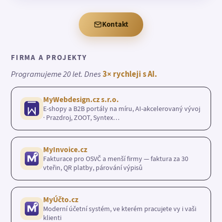
Kontakt
FIRMA A PROJEKTY
Programujeme 20 let. Dnes
3× rychleji s AI.
MyWebdesign.cz s.r.o.
E-shopy a B2B portály na míru, AI-akcelerovaný vývoj
· Prazdroj, ZOOT, Syntex…
MyInvoice.cz
Fakturace pro OSVČ a menší firmy — faktura za 30
vteřin, QR platby, párování výpisů
MyÚčto.cz
Moderní účetní systém, ve kterém pracujete vy i vaši
klienti