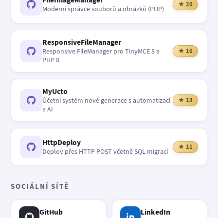
★ 20
Moderní správce souborů a obrázků (PHP)
ResponsiveFileManager
Responsive FileManager pro TinyMCE 8 a
★ 16
PHP 8
MyUcto
Účetní systém nové generace s automatizací
★ 13
a AI
HttpDeploy
★ 11
Deploy přes HTTP POST včetně SQL migrací
SOCIÁLNÍ SÍTĚ
GitHub
LinkedIn