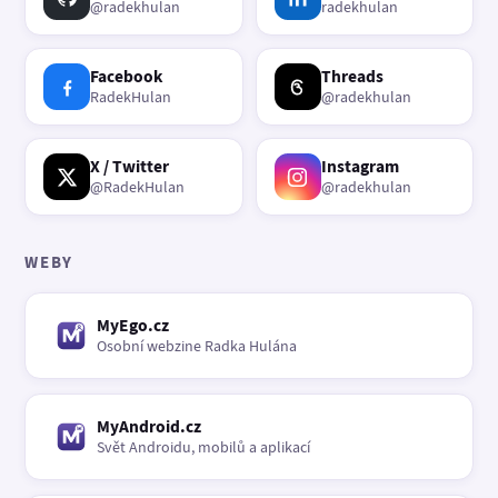
@radekhulan
radekhulan
Facebook
Threads
RadekHulan
@radekhulan
X / Twitter
Instagram
@RadekHulan
@radekhulan
WEBY
MyEgo.cz
Osobní webzine Radka Hulána
MyAndroid.cz
Svět Androidu, mobilů a aplikací