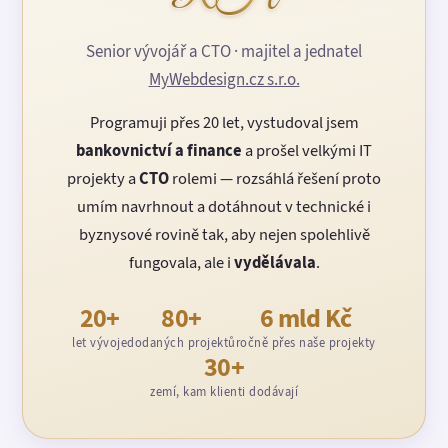
Senior vývojář a CTO · majitel a jednatel
MyWebdesign.cz s.r.o.
Programuji přes 20 let, vystudoval jsem
bankovnictví a finance
a prošel velkými IT
projekty a
CTO
rolemi — rozsáhlá řešení proto
umím navrhnout a dotáhnout v technické i
byznysové rovině tak, aby nejen spolehlivě
fungovala, ale i
vydělávala
.
20+
80+
6 mld Kč
let vývoje
dodaných projektů
ročně přes naše projekty
30+
zemí, kam klienti dodávají