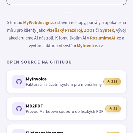
S firmou
MyWebdesign.cz
stavím e-shopy, portály a aplikace na
míru pro klienty jako
Plzeňský Prazdroj
,
ZOOT
či
Syntex
; vývoj
akcelerujeme AI nástroji. K tomu školím AI v
RozumimeAI.cz
a
vyvíjím fakturační systém
MyInvoice.cz
.
OPEN SOURCE NA GITHUBU
MyInvoice
★ 283
Fakturační a účetní systém pro menší firmy
MD2PDF
★ 25
Převod Markdown souborů do hezkých PDF
FileImageManager