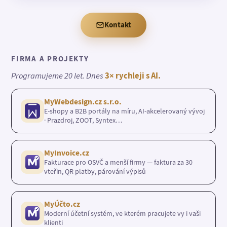
Kontakt
FIRMA A PROJEKTY
Programujeme 20 let. Dnes
3× rychleji s AI.
MyWebdesign.cz s.r.o.
E-shopy a B2B portály na míru, AI-akcelerovaný vývoj
· Prazdroj, ZOOT, Syntex…
MyInvoice.cz
Fakturace pro OSVČ a menší firmy — faktura za 30
vteřin, QR platby, párování výpisů
MyÚčto.cz
Moderní účetní systém, ve kterém pracujete vy i vaši
klienti