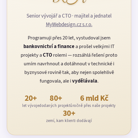
Senior vývojář a CTO · majitel a jednatel
MyWebdesign.cz s.r.o.
Programuji přes 20 let, vystudoval jsem
bankovnictví a finance
a prošel velkými IT
projekty a
CTO
rolemi — rozsáhlá řešení proto
umím navrhnout a dotáhnout v technické i
byznysové rovině tak, aby nejen spolehlivě
fungovala, ale i
vydělávala
.
20+
80+
6 mld Kč
let vývoje
dodaných projektů
ročně přes naše projekty
30+
zemí, kam klienti dodávají