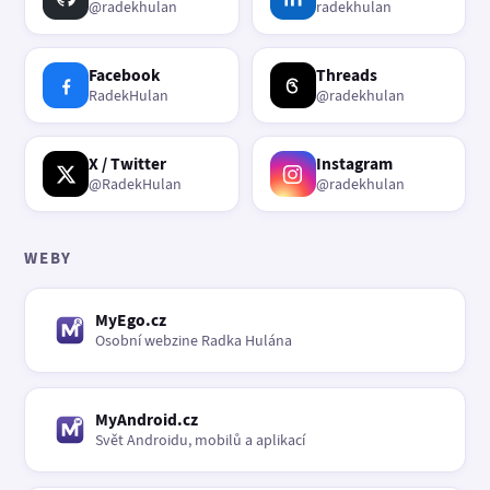
@radekhulan
radekhulan
Facebook
Threads
RadekHulan
@radekhulan
X / Twitter
Instagram
@RadekHulan
@radekhulan
WEBY
MyEgo.cz
Osobní webzine Radka Hulána
MyAndroid.cz
Svět Androidu, mobilů a aplikací