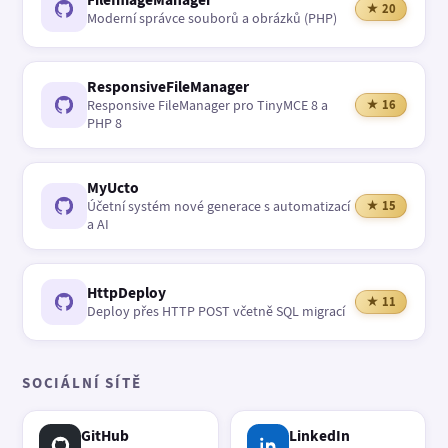
★ 20
Moderní správce souborů a obrázků (PHP)
ResponsiveFileManager
Responsive FileManager pro TinyMCE 8 a
★ 16
PHP 8
MyUcto
Účetní systém nové generace s automatizací
★ 15
a AI
HttpDeploy
★ 11
Deploy přes HTTP POST včetně SQL migrací
SOCIÁLNÍ SÍTĚ
GitHub
LinkedIn