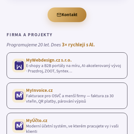
Kontakt
FIRMA A PROJEKTY
Programujeme 20 let. Dnes
3× rychleji s AI.
MyWebdesign.cz s.r.o.
E-shopy a B2B portály na míru, AI-akcelerovaný vývoj
· Prazdroj, ZOOT, Syntex…
MyInvoice.cz
Fakturace pro OSVČ a menší firmy — faktura za 30
vteřin, QR platby, párování výpisů
MyÚčto.cz
Moderní účetní systém, ve kterém pracujete vy i vaši
klienti