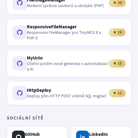
★ 20
Moderní správce souborů a obrázků (PHP)
ResponsiveFileManager
Responsive FileManager pro TinyMCE 8 a
★ 16
PHP 8
MyUcto
Účetní systém nové generace s automatizací
★ 15
a AI
HttpDeploy
★ 11
Deploy přes HTTP POST včetně SQL migrací
SOCIÁLNÍ SÍTĚ
GitHub
LinkedIn