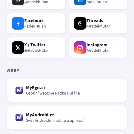
@radekhulan
radekhulan
Facebook
Threads
RadekHulan
@radekhulan
X / Twitter
Instagram
@RadekHulan
@radekhulan
WEBY
MyEgo.cz
Osobní webzine Radka Hulána
MyAndroid.cz
Svět Androidu, mobilů a aplikací