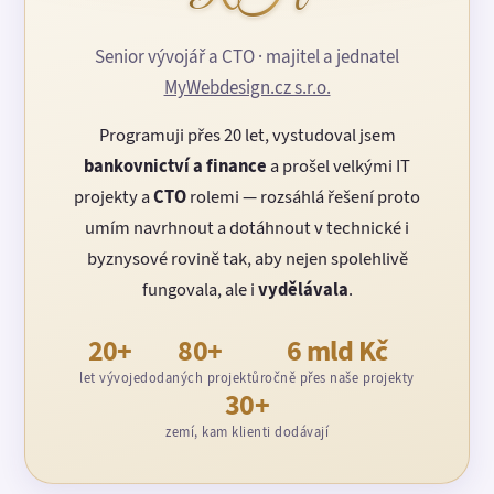
Senior vývojář a CTO · majitel a jednatel
MyWebdesign.cz s.r.o.
Programuji přes 20 let, vystudoval jsem
bankovnictví a finance
a prošel velkými IT
projekty a
CTO
rolemi — rozsáhlá řešení proto
umím navrhnout a dotáhnout v technické i
byznysové rovině tak, aby nejen spolehlivě
fungovala, ale i
vydělávala
.
20+
80+
6 mld Kč
let vývoje
dodaných projektů
ročně přes naše projekty
30+
zemí, kam klienti dodávají