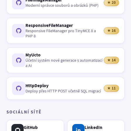
★ 20
Moderní správce souborů a obrázků (PHP)
ResponsiveFileManager
Responsive FileManager pro TinyMCE 8 a
★ 16
PHP 8
MyUcto
Účetní systém nové generace s automatizací
★ 14
a AI
HttpDeploy
★ 11
Deploy přes HTTP POST včetně SQL migrací
SOCIÁLNÍ SÍTĚ
GitHub
LinkedIn