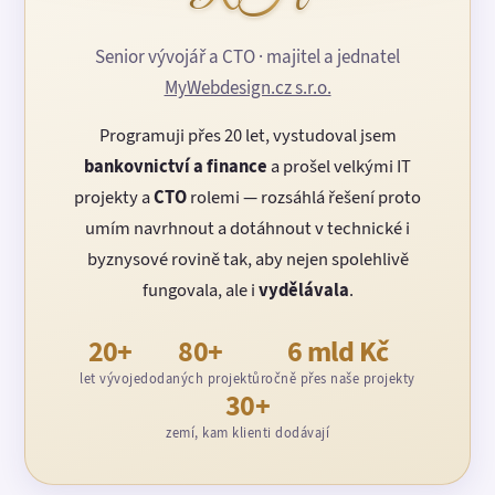
Senior vývojář a CTO · majitel a jednatel
MyWebdesign.cz s.r.o.
Programuji přes 20 let, vystudoval jsem
bankovnictví a finance
a prošel velkými IT
projekty a
CTO
rolemi — rozsáhlá řešení proto
umím navrhnout a dotáhnout v technické i
byznysové rovině tak, aby nejen spolehlivě
fungovala, ale i
vydělávala
.
20+
80+
6 mld Kč
let vývoje
dodaných projektů
ročně přes naše projekty
30+
zemí, kam klienti dodávají