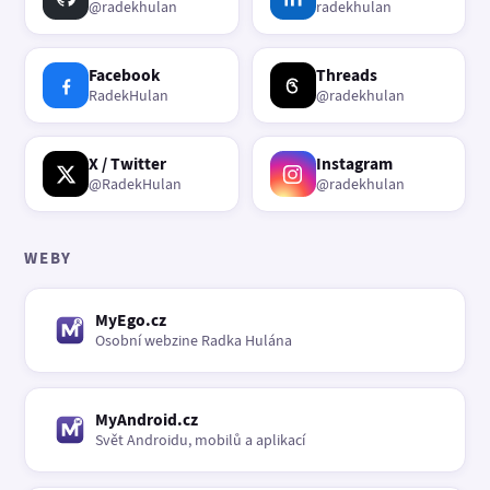
@radekhulan
radekhulan
Facebook
Threads
RadekHulan
@radekhulan
X / Twitter
Instagram
@RadekHulan
@radekhulan
WEBY
MyEgo.cz
Osobní webzine Radka Hulána
MyAndroid.cz
Svět Androidu, mobilů a aplikací