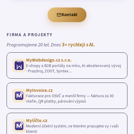
Kontakt
FIRMA A PROJEKTY
Programujeme 20 let. Dnes
3× rychleji s AI.
MyWebdesign.cz s.r.o.
E-shopy a B2B portály na míru, AI-akcelerovaný vývoj
· Prazdroj, ZOOT, Syntex…
MyInvoice.cz
Fakturace pro OSVČ a menší firmy — faktura za 30
vteřin, QR platby, párování výpisů
MyÚčto.cz
Moderní účetní systém, ve kterém pracujete vy i vaši
klienti