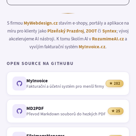
S firmou
MyWebdesign.cz
stavím e-shopy, portály a aplikace na
míru pro klienty jako
Plzeňský Prazdroj
,
ZOOT
či
Syntex
; vývoj
akcelerujeme AI nástroji. K tomu školím AI v
RozumimeAI.cz
a
vyvíjím fakturační systém
MyInvoice.cz
.
OPEN SOURCE NA GITHUBU
MyInvoice
★ 282
Fakturační a účetní systém pro menší firmy
MD2PDF
★ 25
Převod Markdown souborů do hezkých PDF
FileImageManager