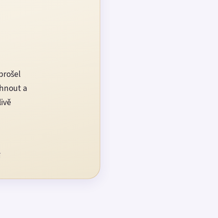
prošel
rhnout a
livě
í