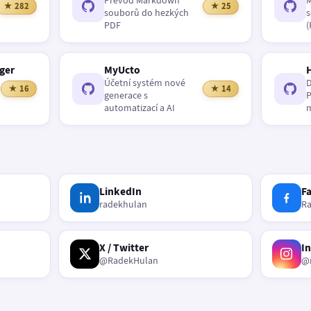
Převod Markdown
M
★ 282
★ 25
souborů do hezkých
s
PDF
(
ger
MyUcto
Účetní systém nové
D
★ 16
★ 14
generace s
P
automatizací a AI
m
LinkedIn
F
radekhulan
R
X / Twitter
I
@RadekHulan
@