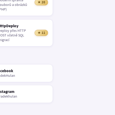
oderní správce
★ 20
ouborů a obrázků
PHP)
HttpDeploy
eploy přes HTTP
★ 11
OST včetně SQL
igrací
acebook
adekHulan
nstagram
radekhulan