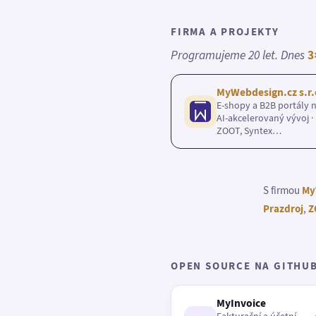
FIRMA A PROJEKTY
Programujeme 20 let. Dnes
3
MyWebdesign.cz s.r.
E-shopy a B2B portály n
AI-akcelerovaný vývoj · 
ZOOT, Syntex…
S firmou
My
Prazdroj
,
Z
OPEN SOURCE NA GITHU
MyInvoice