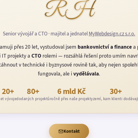
RH
Senior vývojář a CTO · majitel a jednatel
MyWebdesign.cz s.r.o.
amuji přes 20 let, vystudoval jsem
bankovnictví a finance
a 
 IT projekty a
CTO
rolemi — rozsáhlá řešení proto umím nav
áhnout v technické i byznysové rovině tak, aby nejen spoleh
fungovala, ale i
vydělávala
.
20+
80+
6 mld Kč
30+
let vývoje
dodaných projektů
ročně přes naše projekty
zemí, kam klienti dodávaj
Kontakt