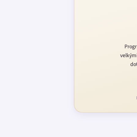
Progr
velkými
dot