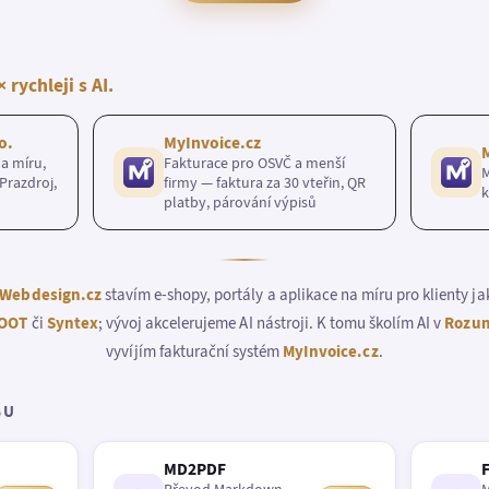
× rychleji s AI.
o.
MyInvoice.cz
a míru,
Fakturace pro OSVČ a menší
M
Prazdroj,
firmy — faktura za 30 vteřin, QR
k
platby, párování výpisů
Webdesign.cz
stavím e-shopy, portály a aplikace na míru pro klienty j
OOT
či
Syntex
; vývoj akcelerujeme AI nástroji. K tomu školím AI v
Rozum
vyvíjím fakturační systém
MyInvoice.cz
.
BU
MD2PDF