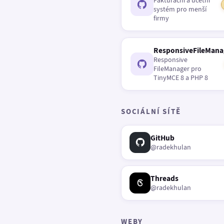
Fakturační a účetní
systém pro menší
firmy
ResponsiveFileMana
Responsive
FileManager pro
TinyMCE 8 a PHP 8
SOCIÁLNÍ SÍTĚ
GitHub
@radekhulan
Threads
@radekhulan
WEBY