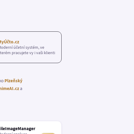
MyÚčto.cz
oderní účetní systém, ve
terém pracujete vy i vaši klienti
ako
Plzeňský
imeAI.cz
a
FileImageManager