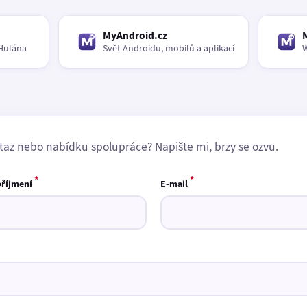
MyAndroid.cz
Hulána
Svět Androidu, mobilů a aplikací
W
taz nebo nabídku spolupráce? Napište mi, brzy se ozvu.
*
*
příjmení
E-mail