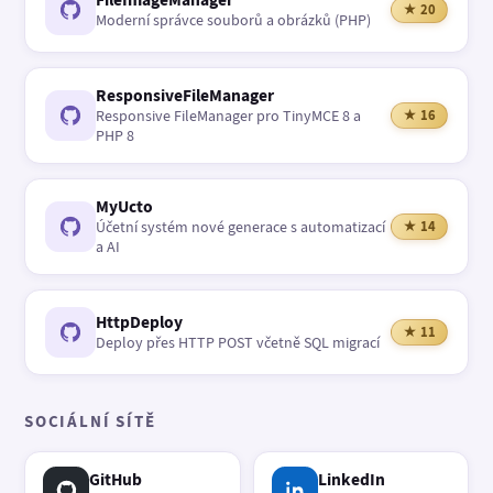
★ 20
Moderní správce souborů a obrázků (PHP)
ResponsiveFileManager
Responsive FileManager pro TinyMCE 8 a
★ 16
PHP 8
MyUcto
Účetní systém nové generace s automatizací
★ 14
a AI
HttpDeploy
★ 11
Deploy přes HTTP POST včetně SQL migrací
SOCIÁLNÍ SÍTĚ
GitHub
LinkedIn