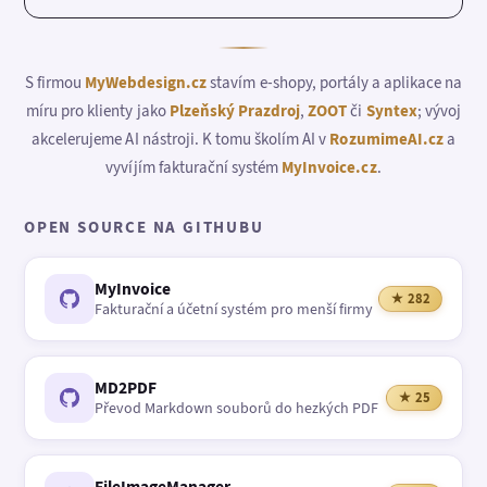
S firmou
MyWebdesign.cz
stavím e-shopy, portály a aplikace na
míru pro klienty jako
Plzeňský Prazdroj
,
ZOOT
či
Syntex
; vývoj
akcelerujeme AI nástroji. K tomu školím AI v
RozumimeAI.cz
a
vyvíjím fakturační systém
MyInvoice.cz
.
OPEN SOURCE NA GITHUBU
MyInvoice
★ 282
Fakturační a účetní systém pro menší firmy
MD2PDF
★ 25
Převod Markdown souborů do hezkých PDF
FileImageManager