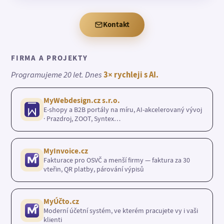
Kontakt
FIRMA A PROJEKTY
Programujeme 20 let. Dnes
3× rychleji s AI.
MyWebdesign.cz s.r.o.
E-shopy a B2B portály na míru, AI-akcelerovaný vývoj
· Prazdroj, ZOOT, Syntex…
MyInvoice.cz
Fakturace pro OSVČ a menší firmy — faktura za 30
vteřin, QR platby, párování výpisů
MyÚčto.cz
Moderní účetní systém, ve kterém pracujete vy i vaši
klienti