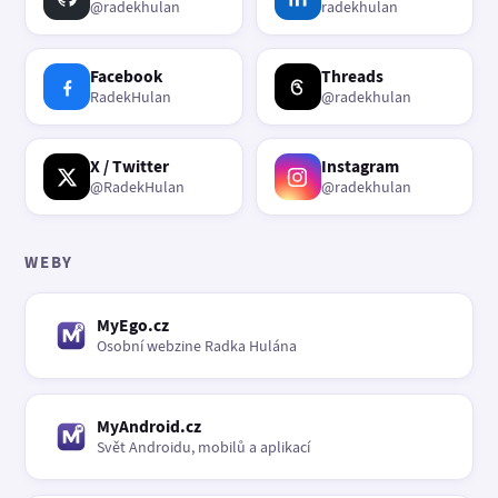
@radekhulan
radekhulan
Facebook
Threads
RadekHulan
@radekhulan
X / Twitter
Instagram
@RadekHulan
@radekhulan
WEBY
MyEgo.cz
Osobní webzine Radka Hulána
MyAndroid.cz
Svět Androidu, mobilů a aplikací