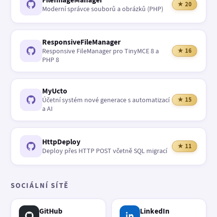
★ 20
Moderní správce souborů a obrázků (PHP)
ResponsiveFileManager
Responsive FileManager pro TinyMCE 8 a
★ 16
PHP 8
MyUcto
Účetní systém nové generace s automatizací
★ 15
a AI
HttpDeploy
★ 11
Deploy přes HTTP POST včetně SQL migrací
SOCIÁLNÍ SÍTĚ
GitHub
LinkedIn