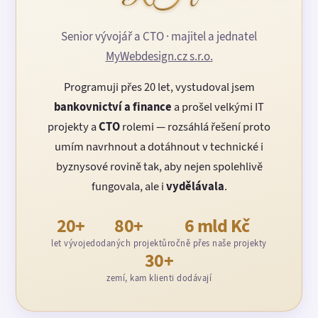
Senior vývojář a CTO · majitel a jednatel
MyWebdesign.cz s.r.o.
Programuji přes 20 let, vystudoval jsem
bankovnictví a finance
a prošel velkými IT
projekty a
CTO
rolemi — rozsáhlá řešení proto
umím navrhnout a dotáhnout v technické i
byznysové rovině tak, aby nejen spolehlivě
fungovala, ale i
vydělávala
.
20+
80+
6 mld Kč
let vývoje
dodaných projektů
ročně přes naše projekty
30+
zemí, kam klienti dodávají