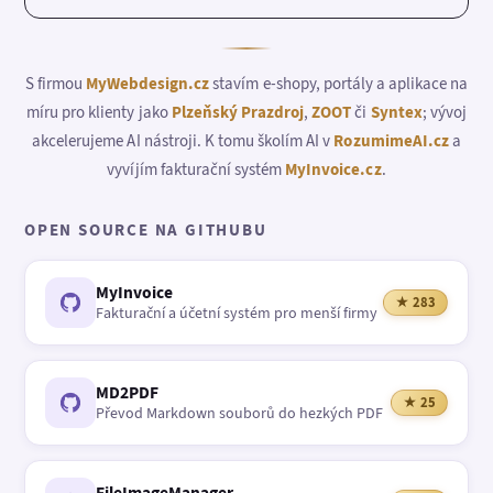
S firmou
MyWebdesign.cz
stavím e-shopy, portály a aplikace na
míru pro klienty jako
Plzeňský Prazdroj
,
ZOOT
či
Syntex
; vývoj
akcelerujeme AI nástroji. K tomu školím AI v
RozumimeAI.cz
a
vyvíjím fakturační systém
MyInvoice.cz
.
OPEN SOURCE NA GITHUBU
MyInvoice
★ 283
Fakturační a účetní systém pro menší firmy
MD2PDF
★ 25
Převod Markdown souborů do hezkých PDF
FileImageManager