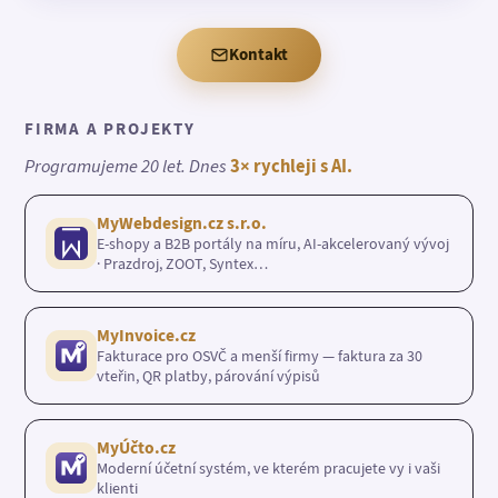
Kontakt
FIRMA A PROJEKTY
Programujeme 20 let. Dnes
3× rychleji s AI.
MyWebdesign.cz s.r.o.
E-shopy a B2B portály na míru, AI-akcelerovaný vývoj
· Prazdroj, ZOOT, Syntex…
MyInvoice.cz
Fakturace pro OSVČ a menší firmy — faktura za 30
vteřin, QR platby, párování výpisů
MyÚčto.cz
Moderní účetní systém, ve kterém pracujete vy i vaši
klienti