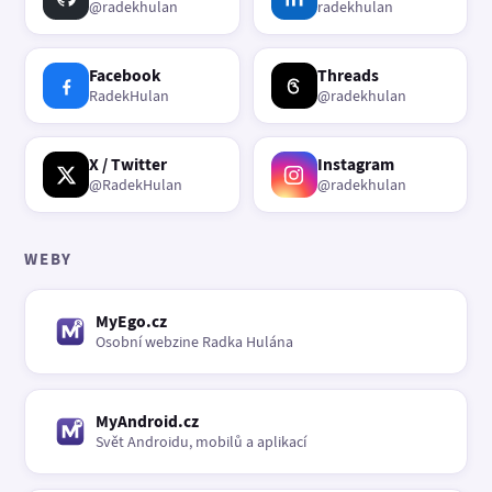
@radekhulan
radekhulan
Facebook
Threads
RadekHulan
@radekhulan
X / Twitter
Instagram
@RadekHulan
@radekhulan
WEBY
MyEgo.cz
Osobní webzine Radka Hulána
MyAndroid.cz
Svět Androidu, mobilů a aplikací