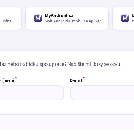
MyAndroid.cz
Hulána
Svět Androidu, mobilů a aplikací
W
taz nebo nabídku spolupráce? Napište mi, brzy se ozvu.
*
*
příjmení
E-mail