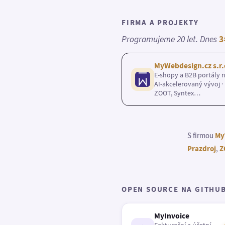
FIRMA A PROJEKTY
Programujeme 20 let. Dnes
3
MyWebdesign.cz s.r.
E-shopy a B2B portály n
AI-akcelerovaný vývoj · 
ZOOT, Syntex…
S firmou
My
Prazdroj
,
Z
OPEN SOURCE NA GITHU
MyInvoice