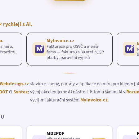
× rychleji s AI.
o.
MyInvoice.cz
a míru,
Fakturace pro OSVČ a menší
M
Prazdroj,
firmy — faktura za 30 vteřin, QR
k
platby, párování výpisů
Webdesign.cz
stavím e-shopy, portály a aplikace na míru pro klienty j
OOT
či
Syntex
; vývoj akcelerujeme AI nástroji. K tomu školím AI v
Rozum
vyvíjím fakturační systém
MyInvoice.cz
.
BU
MD2PDF