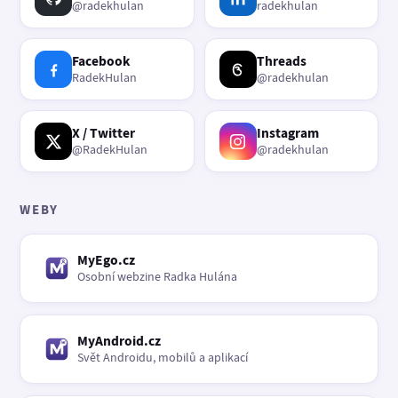
@radekhulan
radekhulan
Facebook
Threads
RadekHulan
@radekhulan
X / Twitter
Instagram
@RadekHulan
@radekhulan
WEBY
MyEgo.cz
Osobní webzine Radka Hulána
MyAndroid.cz
Svět Androidu, mobilů a aplikací