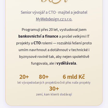
Senior vývojář a CTO · majitel a jednatel
MyWebdesign.cz s.r.o.
Programuji přes 20 let, vystudoval jsem
bankovnictví a finance
a prošel velkými IT
projekty a
CTO
rolemi — rozsáhlá řešení proto
umím navrhnout a dotáhnout v technické i
byznysové rovině tak, aby nejen spolehlivě
fungovala, ale i
vydělávala
.
20+
80+
6 mld Kč
let vývoje
dodaných projektů
ročně přes naše projekty
30+
zemí, kam klienti dodávají