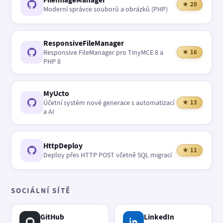
★ 20
Moderní správce souborů a obrázků (PHP)
ResponsiveFileManager
Responsive FileManager pro TinyMCE 8 a
★ 16
PHP 8
MyUcto
Účetní systém nové generace s automatizací
★ 13
a AI
HttpDeploy
★ 11
Deploy přes HTTP POST včetně SQL migrací
SOCIÁLNÍ SÍTĚ
GitHub
LinkedIn