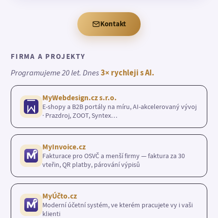
Kontakt
FIRMA A PROJEKTY
Programujeme 20 let. Dnes
3× rychleji s AI.
MyWebdesign.cz s.r.o.
E-shopy a B2B portály na míru, AI-akcelerovaný vývoj
· Prazdroj, ZOOT, Syntex…
MyInvoice.cz
Fakturace pro OSVČ a menší firmy — faktura za 30
vteřin, QR platby, párování výpisů
MyÚčto.cz
Moderní účetní systém, ve kterém pracujete vy i vaši
klienti