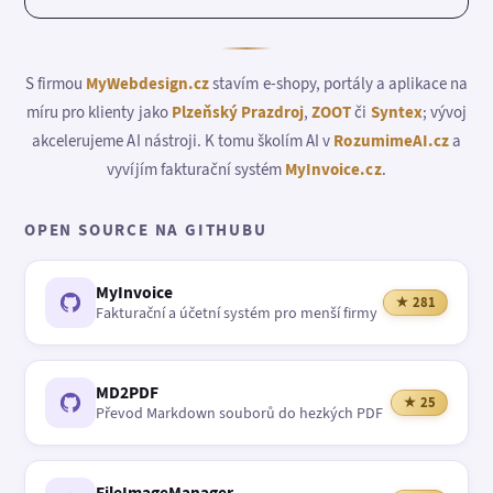
S firmou
MyWebdesign.cz
stavím e-shopy, portály a aplikace na
míru pro klienty jako
Plzeňský Prazdroj
,
ZOOT
či
Syntex
; vývoj
akcelerujeme AI nástroji. K tomu školím AI v
RozumimeAI.cz
a
vyvíjím fakturační systém
MyInvoice.cz
.
OPEN SOURCE NA GITHUBU
MyInvoice
★ 281
Fakturační a účetní systém pro menší firmy
MD2PDF
★ 25
Převod Markdown souborů do hezkých PDF
FileImageManager