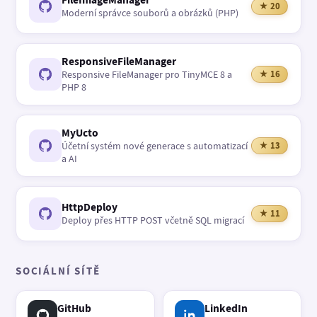
★ 20
Moderní správce souborů a obrázků (PHP)
ResponsiveFileManager
Responsive FileManager pro TinyMCE 8 a
★ 16
PHP 8
MyUcto
Účetní systém nové generace s automatizací
★ 13
a AI
HttpDeploy
★ 11
Deploy přes HTTP POST včetně SQL migrací
SOCIÁLNÍ SÍTĚ
GitHub
LinkedIn