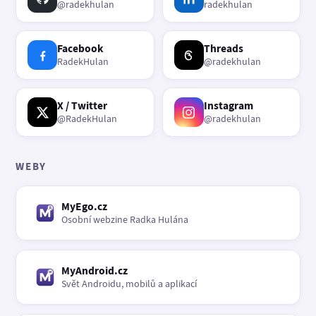
@radekhulan
radekhulan
Facebook
Threads
RadekHulan
@radekhulan
X / Twitter
Instagram
@RadekHulan
@radekhulan
WEBY
MyEgo.cz
Osobní webzine Radka Hulána
MyAndroid.cz
Svět Androidu, mobilů a aplikací