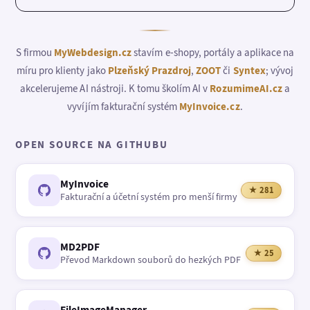
S firmou
MyWebdesign.cz
stavím e-shopy, portály a aplikace na
míru pro klienty jako
Plzeňský Prazdroj
,
ZOOT
či
Syntex
; vývoj
akcelerujeme AI nástroji. K tomu školím AI v
RozumimeAI.cz
a
vyvíjím fakturační systém
MyInvoice.cz
.
OPEN SOURCE NA GITHUBU
MyInvoice
★ 281
Fakturační a účetní systém pro menší firmy
MD2PDF
★ 25
Převod Markdown souborů do hezkých PDF
FileImageManager