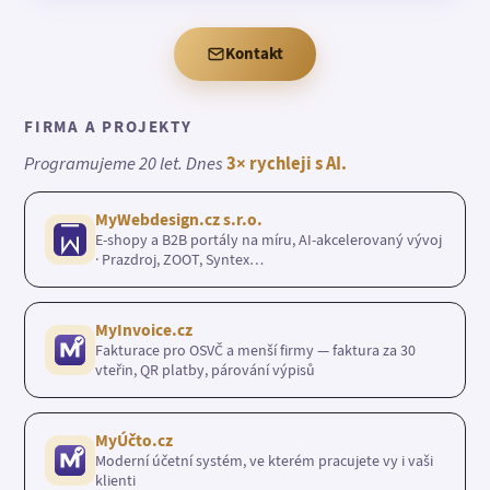
Kontakt
FIRMA A PROJEKTY
Programujeme 20 let. Dnes
3× rychleji s AI.
MyWebdesign.cz s.r.o.
E-shopy a B2B portály na míru, AI-akcelerovaný vývoj
· Prazdroj, ZOOT, Syntex…
MyInvoice.cz
Fakturace pro OSVČ a menší firmy — faktura za 30
vteřin, QR platby, párování výpisů
MyÚčto.cz
Moderní účetní systém, ve kterém pracujete vy i vaši
klienti