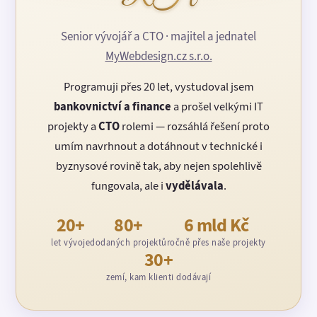
Senior vývojář a CTO · majitel a jednatel
MyWebdesign.cz s.r.o.
Programuji přes 20 let, vystudoval jsem
bankovnictví a finance
a prošel velkými IT
projekty a
CTO
rolemi — rozsáhlá řešení proto
umím navrhnout a dotáhnout v technické i
byznysové rovině tak, aby nejen spolehlivě
fungovala, ale i
vydělávala
.
20+
80+
6 mld Kč
let vývoje
dodaných projektů
ročně přes naše projekty
30+
zemí, kam klienti dodávají