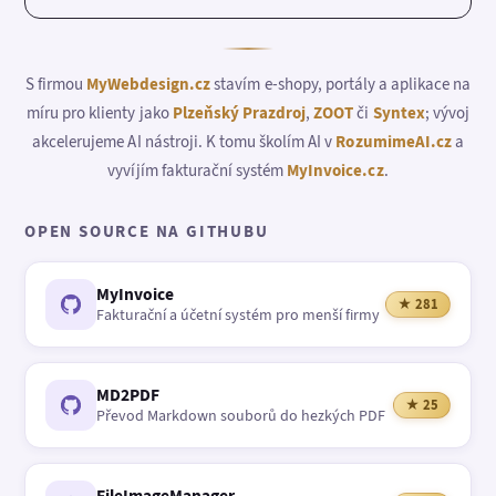
S firmou
MyWebdesign.cz
stavím e-shopy, portály a aplikace na
míru pro klienty jako
Plzeňský Prazdroj
,
ZOOT
či
Syntex
; vývoj
akcelerujeme AI nástroji. K tomu školím AI v
RozumimeAI.cz
a
vyvíjím fakturační systém
MyInvoice.cz
.
OPEN SOURCE NA GITHUBU
MyInvoice
★ 281
Fakturační a účetní systém pro menší firmy
MD2PDF
★ 25
Převod Markdown souborů do hezkých PDF
FileImageManager