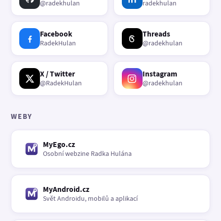
@radekhulan
radekhulan
Facebook
Threads
RadekHulan
@radekhulan
X / Twitter
Instagram
@RadekHulan
@radekhulan
WEBY
MyEgo.cz
Osobní webzine Radka Hulána
MyAndroid.cz
Svět Androidu, mobilů a aplikací