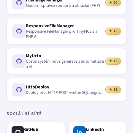
★ 20
Moderní správce souborů a obrázků (PHP)
ResponsiveFileManager
Responsive FileManager pro TinyMCE 8 a
★ 16
PHP 8
MyUcto
Účetní systém nové generace s automatizací
★ 13
a AI
HttpDeploy
★ 11
Deploy přes HTTP POST včetně SQL migrací
SOCIÁLNÍ SÍTĚ
GitHub
LinkedIn