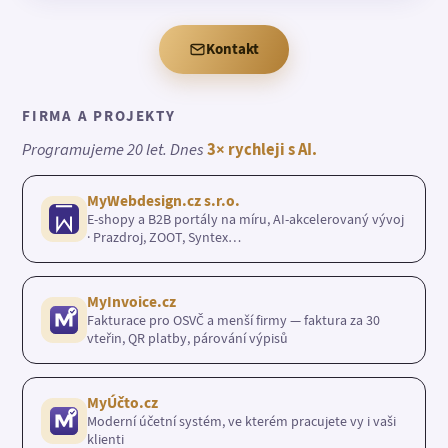
Kontakt
FIRMA A PROJEKTY
Programujeme 20 let. Dnes
3× rychleji s AI.
MyWebdesign.cz s.r.o.
E-shopy a B2B portály na míru, AI-akcelerovaný vývoj
· Prazdroj, ZOOT, Syntex…
MyInvoice.cz
Fakturace pro OSVČ a menší firmy — faktura za 30
vteřin, QR platby, párování výpisů
MyÚčto.cz
Moderní účetní systém, ve kterém pracujete vy i vaši
klienti