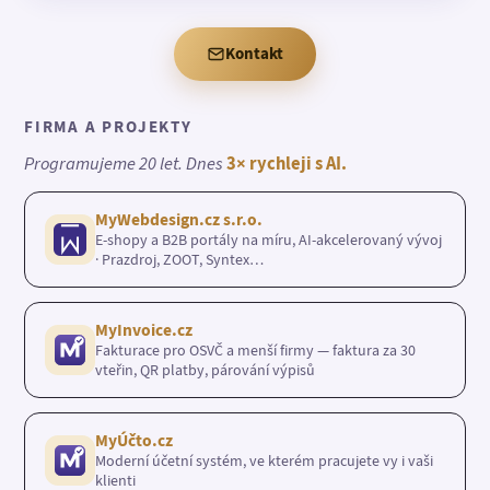
Kontakt
FIRMA A PROJEKTY
Programujeme 20 let. Dnes
3× rychleji s AI.
MyWebdesign.cz s.r.o.
E-shopy a B2B portály na míru, AI-akcelerovaný vývoj
· Prazdroj, ZOOT, Syntex…
MyInvoice.cz
Fakturace pro OSVČ a menší firmy — faktura za 30
vteřin, QR platby, párování výpisů
MyÚčto.cz
Moderní účetní systém, ve kterém pracujete vy i vaši
klienti