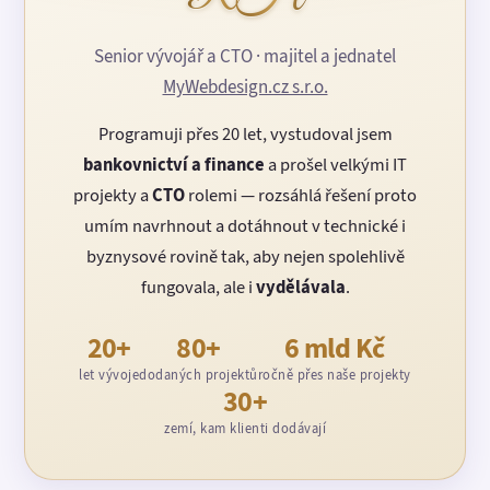
Senior vývojář a CTO · majitel a jednatel
MyWebdesign.cz s.r.o.
Programuji přes 20 let, vystudoval jsem
bankovnictví a finance
a prošel velkými IT
projekty a
CTO
rolemi — rozsáhlá řešení proto
umím navrhnout a dotáhnout v technické i
byznysové rovině tak, aby nejen spolehlivě
fungovala, ale i
vydělávala
.
20+
80+
6 mld Kč
let vývoje
dodaných projektů
ročně přes naše projekty
30+
zemí, kam klienti dodávají