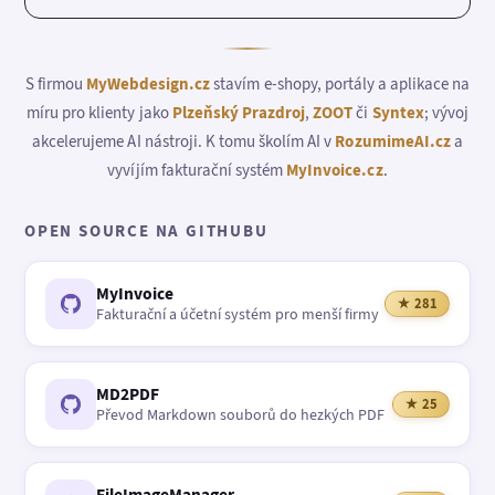
S firmou
MyWebdesign.cz
stavím e-shopy, portály a aplikace na
míru pro klienty jako
Plzeňský Prazdroj
,
ZOOT
či
Syntex
; vývoj
akcelerujeme AI nástroji. K tomu školím AI v
RozumimeAI.cz
a
vyvíjím fakturační systém
MyInvoice.cz
.
OPEN SOURCE NA GITHUBU
MyInvoice
★ 281
Fakturační a účetní systém pro menší firmy
MD2PDF
★ 25
Převod Markdown souborů do hezkých PDF
FileImageManager