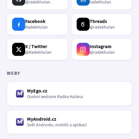
@radekhulan
radekhulan
Facebook
Threads
RadekHulan
@radekhulan
X / Twitter
Instagram
@RadekHulan
@radekhulan
WEBY
MyEgo.cz
Osobní webzine Radka Hulána
MyAndroid.cz
Svět Androidu, mobilů a aplikací