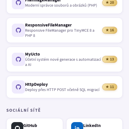
★ 20
Moderní správce souborů a obrázků (PHP)
ResponsiveFileManager
Responsive FileManager pro TinyMCE 8 a
★ 16
PHP 8
MyUcto
Účetní systém nové generace s automatizací
★ 13
a AI
HttpDeploy
★ 11
Deploy přes HTTP POST včetně SQL migrací
SOCIÁLNÍ SÍTĚ
GitHub
LinkedIn