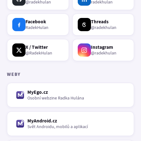
@radekhulan
radekhulan
Facebook
Threads
RadekHulan
@radekhulan
X / Twitter
Instagram
@RadekHulan
@radekhulan
WEBY
MyEgo.cz
Osobní webzine Radka Hulána
MyAndroid.cz
Svět Androidu, mobilů a aplikací