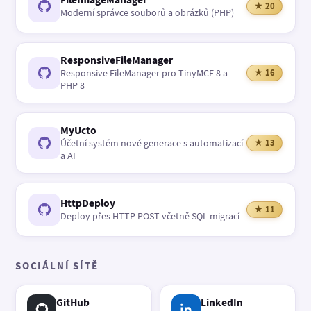
★ 20
Moderní správce souborů a obrázků (PHP)
ResponsiveFileManager
Responsive FileManager pro TinyMCE 8 a
★ 16
PHP 8
MyUcto
Účetní systém nové generace s automatizací
★ 13
a AI
HttpDeploy
★ 11
Deploy přes HTTP POST včetně SQL migrací
SOCIÁLNÍ SÍTĚ
GitHub
LinkedIn