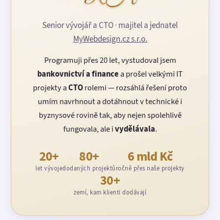
Senior vývojář a CTO · majitel a jednatel
MyWebdesign.cz s.r.o.
Programuji přes 20 let, vystudoval jsem
bankovnictví a finance
a prošel velkými IT
projekty a
CTO
rolemi — rozsáhlá řešení proto
umím navrhnout a dotáhnout v technické i
byznysové rovině tak, aby nejen spolehlivě
fungovala, ale i
vydělávala
.
20+
80+
6 mld Kč
let vývoje
dodaných projektů
ročně přes naše projekty
30+
zemí, kam klienti dodávají