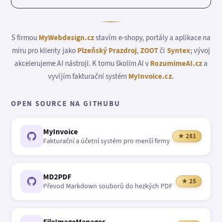
S firmou
MyWebdesign.cz
stavím e-shopy, portály a aplikace na
míru pro klienty jako
Plzeňský Prazdroj
,
ZOOT
či
Syntex
; vývoj
akcelerujeme AI nástroji. K tomu školím AI v
RozumimeAI.cz
a
vyvíjím fakturační systém
MyInvoice.cz
.
OPEN SOURCE NA GITHUBU
MyInvoice
★ 281
Fakturační a účetní systém pro menší firmy
MD2PDF
★ 25
Převod Markdown souborů do hezkých PDF
FileImageManager