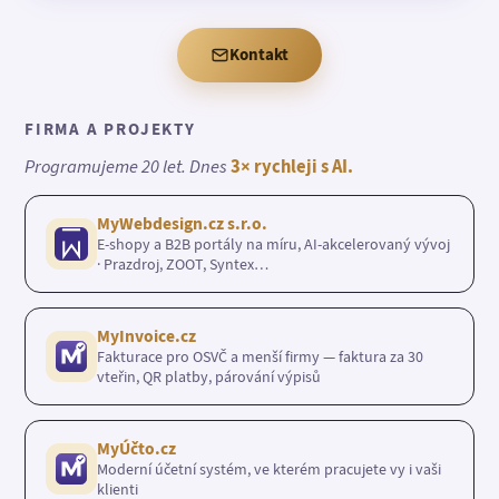
Kontakt
FIRMA A PROJEKTY
Programujeme 20 let. Dnes
3× rychleji s AI.
MyWebdesign.cz s.r.o.
E-shopy a B2B portály na míru, AI-akcelerovaný vývoj
· Prazdroj, ZOOT, Syntex…
MyInvoice.cz
Fakturace pro OSVČ a menší firmy — faktura za 30
vteřin, QR platby, párování výpisů
MyÚčto.cz
Moderní účetní systém, ve kterém pracujete vy i vaši
klienti