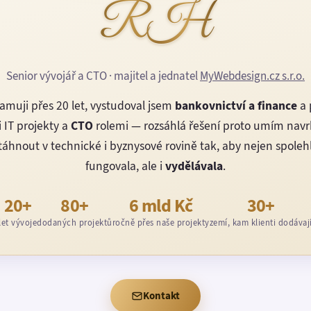
RH
Senior vývojář a CTO · majitel a jednatel
MyWebdesign.cz s.r.o.
amuji přes 20 let, vystudoval jsem
bankovnictví a finance
a 
 IT projekty a
CTO
rolemi — rozsáhlá řešení proto umím nav
áhnout v technické i byznysové rovině tak, aby nejen spoleh
fungovala, ale i
vydělávala
.
20+
80+
6 mld Kč
30+
let vývoje
dodaných projektů
ročně přes naše projekty
zemí, kam klienti dodávaj
Kontakt