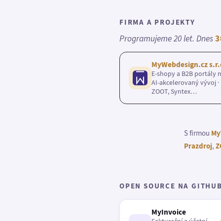
FIRMA A PROJEKTY
Programujeme 20 let. Dnes
3
MyWebdesign.cz s.r.
E-shopy a B2B portály n
AI-akcelerovaný vývoj · 
ZOOT, Syntex…
S firmou
My
Prazdroj
,
Z
OPEN SOURCE NA GITHU
MyInvoice