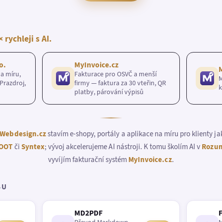
× rychleji s AI.
o.
MyInvoice.cz
a míru,
Fakturace pro OSVČ a menší
M
Prazdroj,
firmy — faktura za 30 vteřin, QR
k
platby, párování výpisů
Webdesign.cz
stavím e-shopy, portály a aplikace na míru pro klienty j
OOT
či
Syntex
; vývoj akcelerujeme AI nástroji. K tomu školím AI v
Rozum
vyvíjím fakturační systém
MyInvoice.cz
.
BU
MD2PDF