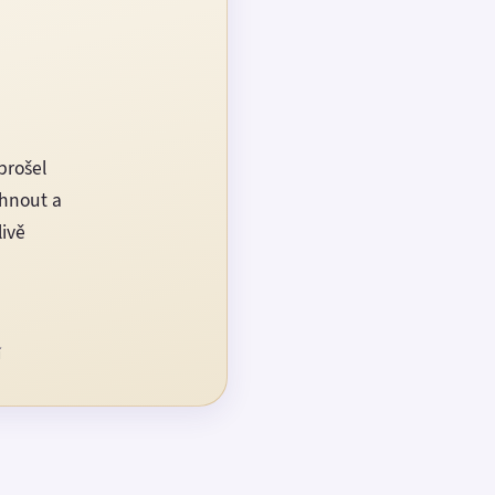
prošel
rhnout a
livě
í