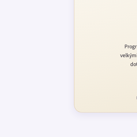
Progr
velkými
dot