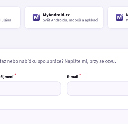
MyAndroid.cz
Hulána
Svět Androidu, mobilů a aplikací
W
taz nebo nabídku spolupráce? Napište mi, brzy se ozvu.
*
*
příjmení
E-mail