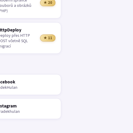
oderní správce
★ 20
ouborů a obrázků
PHP)
HttpDeploy
eploy přes HTTP
★ 11
OST včetně SQL
igrací
acebook
adekHulan
nstagram
radekhulan