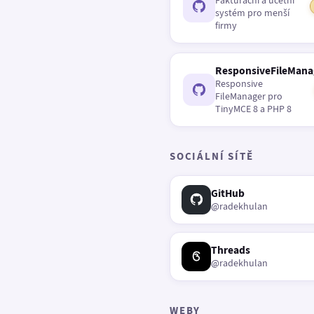
Fakturační a účetní
systém pro menší
firmy
ResponsiveFileMana
Responsive
FileManager pro
TinyMCE 8 a PHP 8
SOCIÁLNÍ SÍTĚ
GitHub
@radekhulan
Threads
@radekhulan
WEBY