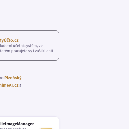
MyÚčto.cz
oderní účetní systém, ve
terém pracujete vy i vaši klienti
ako
Plzeňský
imeAI.cz
a
FileImageManager