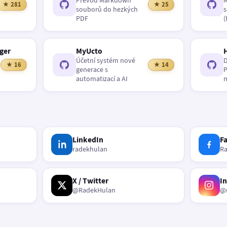
Převod Markdown
M
★ 281
★ 25
souborů do hezkých
s
PDF
(
ger
MyUcto
Účetní systém nové
D
★ 16
★ 14
generace s
P
automatizací a AI
m
LinkedIn
F
radekhulan
R
X / Twitter
I
@RadekHulan
@