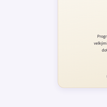
Progr
velkými
dot