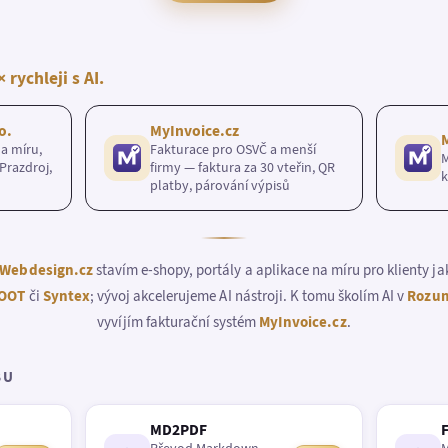
× rychleji s AI.
o.
MyInvoice.cz
a míru,
Fakturace pro OSVČ a menší
M
Prazdroj,
firmy — faktura za 30 vteřin, QR
k
platby, párování výpisů
Webdesign.cz
stavím e-shopy, portály a aplikace na míru pro klienty j
OOT
či
Syntex
; vývoj akcelerujeme AI nástroji. K tomu školím AI v
Rozum
vyvíjím fakturační systém
MyInvoice.cz
.
BU
MD2PDF