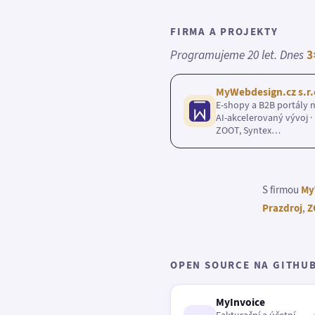
FIRMA A PROJEKTY
Programujeme 20 let. Dnes
3
MyWebdesign.cz s.r.
E-shopy a B2B portály n
AI-akcelerovaný vývoj · 
ZOOT, Syntex…
S firmou
My
Prazdroj
,
Z
OPEN SOURCE NA GITHU
MyInvoice