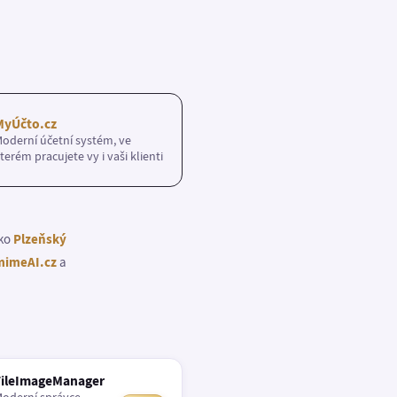
MyÚčto.cz
oderní účetní systém, ve
terém pracujete vy i vaši klienti
ako
Plzeňský
imeAI.cz
a
FileImageManager