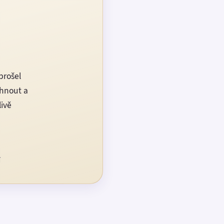
prošel
rhnout a
livě
í