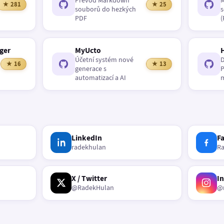
Převod Markdown
M
★ 281
★ 25
souborů do hezkých
s
PDF
(
ger
MyUcto
Účetní systém nové
D
★ 16
★ 13
generace s
P
automatizací a AI
m
LinkedIn
F
radekhulan
R
X / Twitter
I
@RadekHulan
@