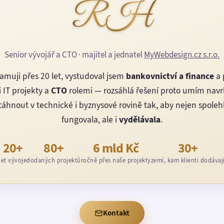
RH
Senior vývojář a CTO · majitel a jednatel
MyWebdesign.cz s.r.o.
amuji přes 20 let, vystudoval jsem
bankovnictví a finance
a 
 IT projekty a
CTO
rolemi — rozsáhlá řešení proto umím nav
áhnout v technické i byznysové rovině tak, aby nejen spoleh
fungovala, ale i
vydělávala
.
20+
80+
6 mld Kč
30+
let vývoje
dodaných projektů
ročně přes naše projekty
zemí, kam klienti dodávaj
Kontakt