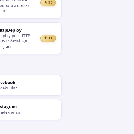
oderní správce
★ 20
ouborů a obrázků
PHP)
HttpDeploy
eploy přes HTTP
★ 11
OST včetně SQL
igrací
acebook
adekHulan
nstagram
radekhulan