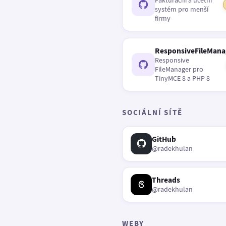
Fakturační a účetní
systém pro menší
firmy
ResponsiveFileMana
Responsive
FileManager pro
TinyMCE 8 a PHP 8
SOCIÁLNÍ SÍTĚ
GitHub
@radekhulan
Threads
@radekhulan
WEBY