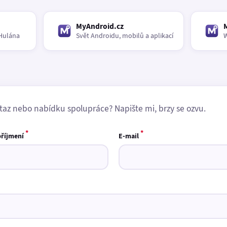
MyAndroid.cz
Hulána
Svět Androidu, mobilů a aplikací
W
taz nebo nabídku spolupráce? Napište mi, brzy se ozvu.
*
*
příjmení
E-mail