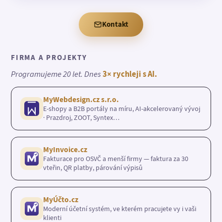
Kontakt
FIRMA A PROJEKTY
Programujeme 20 let. Dnes
3× rychleji s AI.
MyWebdesign.cz s.r.o.
E-shopy a B2B portály na míru, AI-akcelerovaný vývoj
· Prazdroj, ZOOT, Syntex…
MyInvoice.cz
Fakturace pro OSVČ a menší firmy — faktura za 30
vteřin, QR platby, párování výpisů
MyÚčto.cz
Moderní účetní systém, ve kterém pracujete vy i vaši
klienti