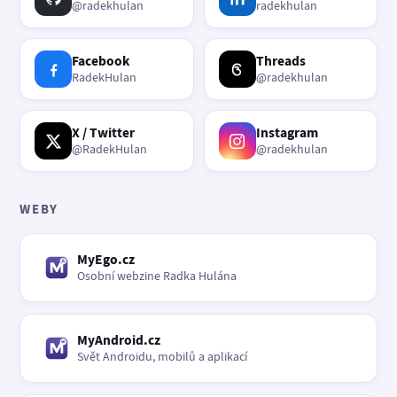
@radekhulan
radekhulan
Facebook
Threads
RadekHulan
@radekhulan
X / Twitter
Instagram
@RadekHulan
@radekhulan
WEBY
MyEgo.cz
Osobní webzine Radka Hulána
MyAndroid.cz
Svět Androidu, mobilů a aplikací