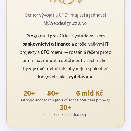
Senior vývojář a CTO · majitel a jednatel
MyWebdesign.cz s.r.o.
Programuji přes 20 let, vystudoval jsem
bankovnictví a finance
a prošel velkými IT
projekty a
CTO
rolemi — rozsáhlá řešení proto
umím navrhnout a dotáhnout v technické i
byznysové rovině tak, aby nejen spolehlivě
fungovala, ale i
vydělávala
.
20+
80+
6 mld Kč
let vývoje
dodaných projektů
ročně přes naše projekty
30+
zemí, kam klienti dodávají