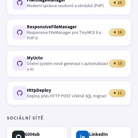
★ 20
Moderní správce souborů a obrázků (PHP)
ResponsiveFileManager
Responsive FileManager pro TinyMCE 8 a
★ 16
PHP 8
MyUcto
Účetní systém nové generace s automatizací
★ 13
a AI
HttpDeploy
★ 11
Deploy přes HTTP POST včetně SQL migrací
SOCIÁLNÍ SÍTĚ
GitHub
LinkedIn