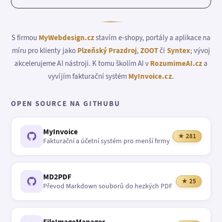
S firmou
MyWebdesign.cz
stavím e-shopy, portály a aplikace na
míru pro klienty jako
Plzeňský Prazdroj
,
ZOOT
či
Syntex
; vývoj
akcelerujeme AI nástroji. K tomu školím AI v
RozumimeAI.cz
a
vyvíjím fakturační systém
MyInvoice.cz
.
OPEN SOURCE NA GITHUBU
MyInvoice
★ 281
Fakturační a účetní systém pro menší firmy
MD2PDF
★ 25
Převod Markdown souborů do hezkých PDF
FileImageManager