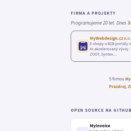
FIRMA A PROJEKTY
Programujeme 20 let. Dnes
3
MyWebdesign.cz s.r.
E-shopy a B2B portály n
AI-akcelerovaný vývoj · 
ZOOT, Syntex…
S firmou
My
Prazdroj
,
Z
OPEN SOURCE NA GITHU
MyInvoice