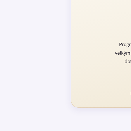
Progr
velkými
dot