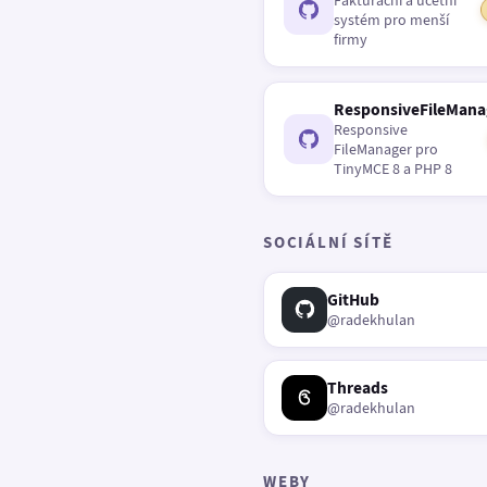
Fakturační a účetní
systém pro menší
firmy
ResponsiveFileMana
Responsive
FileManager pro
TinyMCE 8 a PHP 8
SOCIÁLNÍ SÍTĚ
GitHub
@radekhulan
Threads
@radekhulan
WEBY