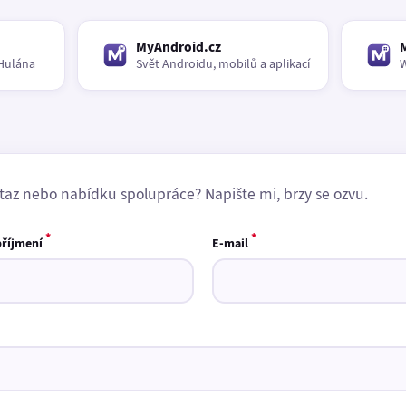
MyAndroid.cz
Hulána
Svět Androidu, mobilů a aplikací
W
taz nebo nabídku spolupráce? Napište mi, brzy se ozvu.
*
*
příjmení
E-mail