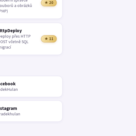
oderní správce
★ 20
ouborů a obrázků
PHP)
HttpDeploy
eploy přes HTTP
★ 11
OST včetně SQL
igrací
acebook
adekHulan
nstagram
radekhulan