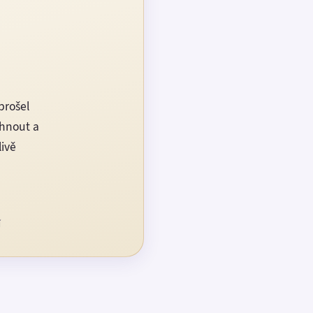
prošel
rhnout a
livě
í