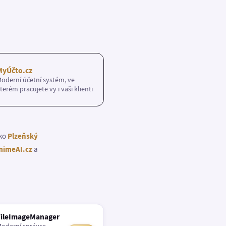
MyÚčto.cz
oderní účetní systém, ve
terém pracujete vy i vaši klienti
ako
Plzeňský
imeAI.cz
a
FileImageManager