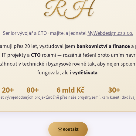
RH
Senior vývojář a CTO · majitel a jednatel
MyWebdesign.cz s.r.o.
amuji přes 20 let, vystudoval jsem
bankovnictví a finance
a 
 IT projekty a
CTO
rolemi — rozsáhlá řešení proto umím nav
áhnout v technické i byznysové rovině tak, aby nejen spoleh
fungovala, ale i
vydělávala
.
20+
80+
6 mld Kč
30+
let vývoje
dodaných projektů
ročně přes naše projekty
zemí, kam klienti dodávaj
Kontakt