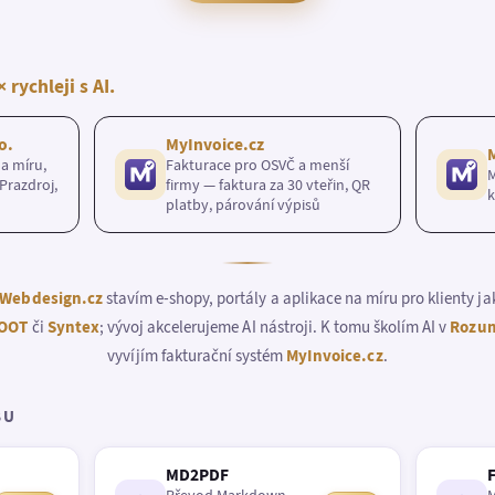
× rychleji s AI.
o.
MyInvoice.cz
a míru,
Fakturace pro OSVČ a menší
M
Prazdroj,
firmy — faktura za 30 vteřin, QR
k
platby, párování výpisů
Webdesign.cz
stavím e-shopy, portály a aplikace na míru pro klienty j
OOT
či
Syntex
; vývoj akcelerujeme AI nástroji. K tomu školím AI v
Rozum
vyvíjím fakturační systém
MyInvoice.cz
.
BU
MD2PDF