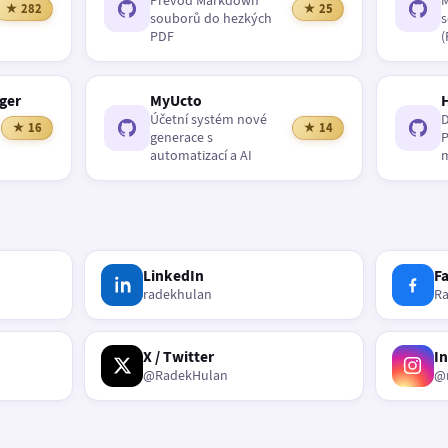
Převod Markdown
M
★ 282
★ 25
souborů do hezkých
s
PDF
(
ger
MyUcto
Účetní systém nové
D
★ 16
★ 14
generace s
P
automatizací a AI
m
LinkedIn
F
radekhulan
R
X / Twitter
I
@RadekHulan
@