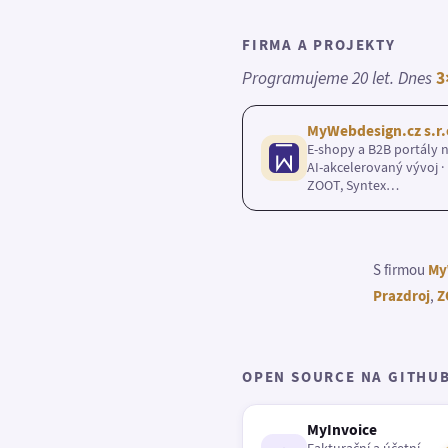
FIRMA A PROJEKTY
Programujeme 20 let. Dnes
3
MyWebdesign.cz s.r.
E-shopy a B2B portály n
AI-akcelerovaný vývoj · 
ZOOT, Syntex…
S firmou
My
Prazdroj
,
Z
OPEN SOURCE NA GITHU
MyInvoice