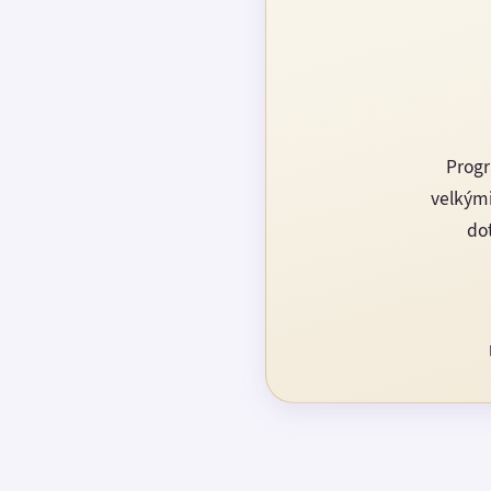
Progr
velkými
dot