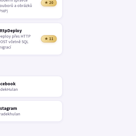
oderní správce
★ 20
ouborů a obrázků
PHP)
HttpDeploy
eploy přes HTTP
★ 11
OST včetně SQL
igrací
acebook
adekHulan
nstagram
radekhulan