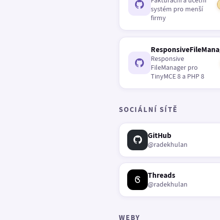
Fakturační a účetní
systém pro menší
firmy
ResponsiveFileMana
Responsive
FileManager pro
TinyMCE 8 a PHP 8
SOCIÁLNÍ SÍTĚ
GitHub
@radekhulan
Threads
@radekhulan
WEBY