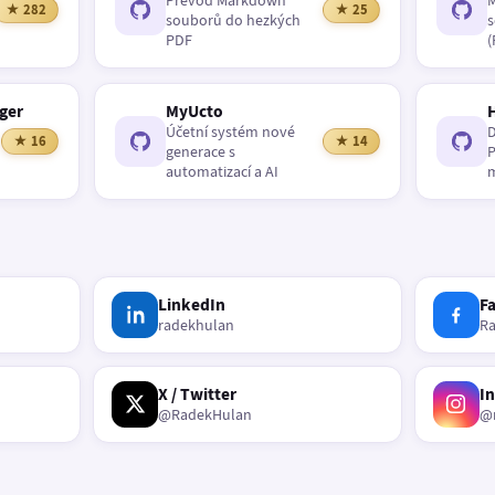
Převod Markdown
M
★ 282
★ 25
souborů do hezkých
s
PDF
(
ger
MyUcto
Účetní systém nové
D
★ 16
★ 14
generace s
P
automatizací a AI
m
LinkedIn
F
radekhulan
R
X / Twitter
I
@RadekHulan
@