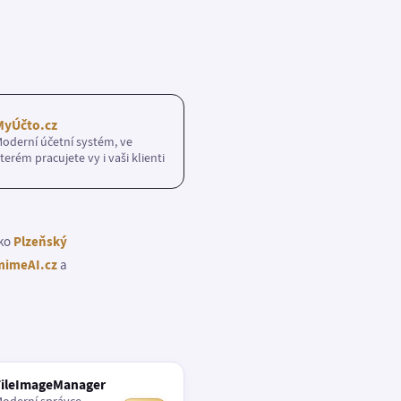
MyÚčto.cz
oderní účetní systém, ve
terém pracujete vy i vaši klienti
ako
Plzeňský
imeAI.cz
a
FileImageManager