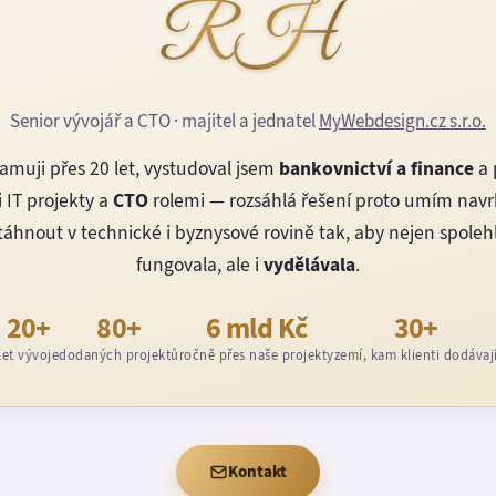
RH
Senior vývojář a CTO · majitel a jednatel
MyWebdesign.cz s.r.o.
amuji přes 20 let, vystudoval jsem
bankovnictví a finance
a 
 IT projekty a
CTO
rolemi — rozsáhlá řešení proto umím nav
áhnout v technické i byznysové rovině tak, aby nejen spoleh
fungovala, ale i
vydělávala
.
20+
80+
6 mld Kč
30+
let vývoje
dodaných projektů
ročně přes naše projekty
zemí, kam klienti dodávaj
Kontakt