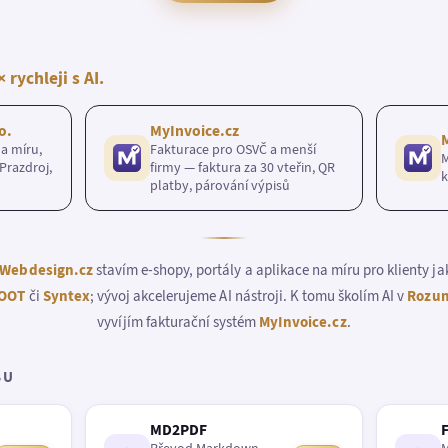
× rychleji s AI.
o.
MyInvoice.cz
a míru,
Fakturace pro OSVČ a menší
M
Prazdroj,
firmy — faktura za 30 vteřin, QR
k
platby, párování výpisů
Webdesign.cz
stavím e-shopy, portály a aplikace na míru pro klienty j
OOT
či
Syntex
; vývoj akcelerujeme AI nástroji. K tomu školím AI v
Rozum
vyvíjím fakturační systém
MyInvoice.cz
.
BU
MD2PDF