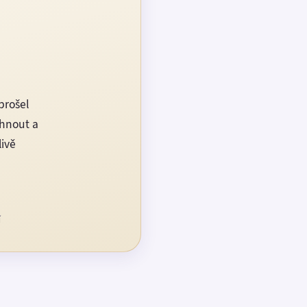
prošel
rhnout a
livě
í