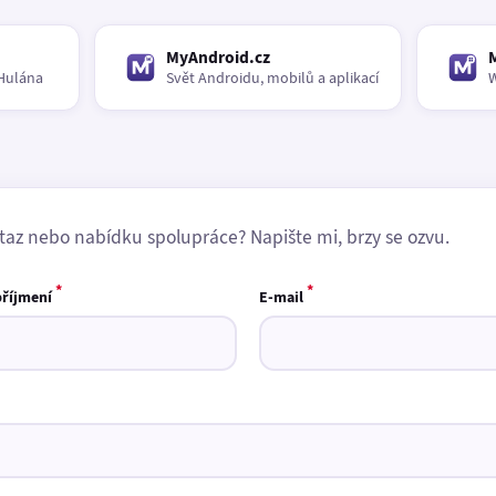
MyAndroid.cz
Hulána
Svět Androidu, mobilů a aplikací
W
taz nebo nabídku spolupráce? Napište mi, brzy se ozvu.
*
*
příjmení
E-mail