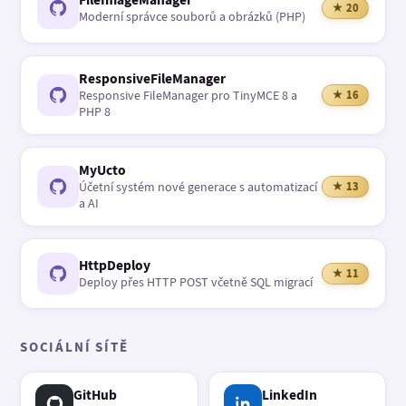
★ 20
Moderní správce souborů a obrázků (PHP)
ResponsiveFileManager
Responsive FileManager pro TinyMCE 8 a
★ 16
PHP 8
MyUcto
Účetní systém nové generace s automatizací
★ 13
a AI
HttpDeploy
★ 11
Deploy přes HTTP POST včetně SQL migrací
SOCIÁLNÍ SÍTĚ
GitHub
LinkedIn