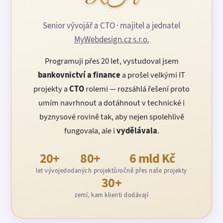
Senior vývojář a CTO · majitel a jednatel
MyWebdesign.cz s.r.o.
Programuji přes 20 let, vystudoval jsem
bankovnictví a finance
a prošel velkými IT
projekty a
CTO
rolemi — rozsáhlá řešení proto
umím navrhnout a dotáhnout v technické i
byznysové rovině tak, aby nejen spolehlivě
fungovala, ale i
vydělávala
.
20+
80+
6 mld Kč
let vývoje
dodaných projektů
ročně přes naše projekty
30+
zemí, kam klienti dodávají