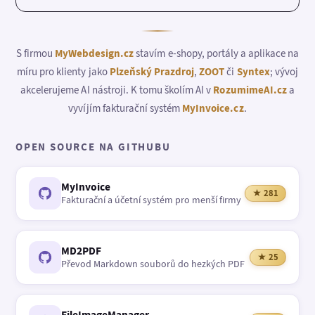
S firmou
MyWebdesign.cz
stavím e-shopy, portály a aplikace na
míru pro klienty jako
Plzeňský Prazdroj
,
ZOOT
či
Syntex
; vývoj
akcelerujeme AI nástroji. K tomu školím AI v
RozumimeAI.cz
a
vyvíjím fakturační systém
MyInvoice.cz
.
OPEN SOURCE NA GITHUBU
MyInvoice
★ 281
Fakturační a účetní systém pro menší firmy
MD2PDF
★ 25
Převod Markdown souborů do hezkých PDF
FileImageManager