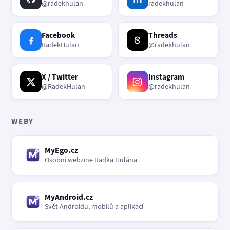
@radekhulan
radekhulan
Facebook
Threads
RadekHulan
@radekhulan
X / Twitter
Instagram
@RadekHulan
@radekhulan
WEBY
MyEgo.cz
Osobní webzine Radka Hulána
MyAndroid.cz
Svět Androidu, mobilů a aplikací