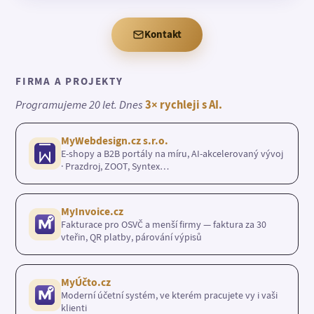
Kontakt
FIRMA A PROJEKTY
Programujeme 20 let. Dnes
3× rychleji s AI.
MyWebdesign.cz s.r.o.
E-shopy a B2B portály na míru, AI-akcelerovaný vývoj
· Prazdroj, ZOOT, Syntex…
MyInvoice.cz
Fakturace pro OSVČ a menší firmy — faktura za 30
vteřin, QR platby, párování výpisů
MyÚčto.cz
Moderní účetní systém, ve kterém pracujete vy i vaši
klienti