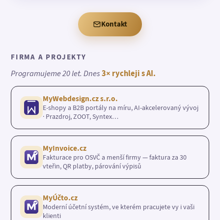
Kontakt
FIRMA A PROJEKTY
Programujeme 20 let. Dnes
3× rychleji s AI.
MyWebdesign.cz s.r.o.
E-shopy a B2B portály na míru, AI-akcelerovaný vývoj
· Prazdroj, ZOOT, Syntex…
MyInvoice.cz
Fakturace pro OSVČ a menší firmy — faktura za 30
vteřin, QR platby, párování výpisů
MyÚčto.cz
Moderní účetní systém, ve kterém pracujete vy i vaši
klienti