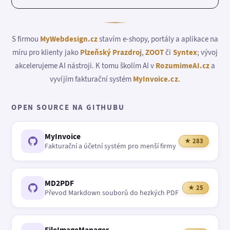
S firmou
MyWebdesign.cz
stavím e-shopy, portály a aplikace na
míru pro klienty jako
Plzeňský Prazdroj
,
ZOOT
či
Syntex
; vývoj
akcelerujeme AI nástroji. K tomu školím AI v
RozumimeAI.cz
a
vyvíjím fakturační systém
MyInvoice.cz
.
OPEN SOURCE NA GITHUBU
MyInvoice
★ 283
Fakturační a účetní systém pro menší firmy
MD2PDF
★ 25
Převod Markdown souborů do hezkých PDF
FileImageManager