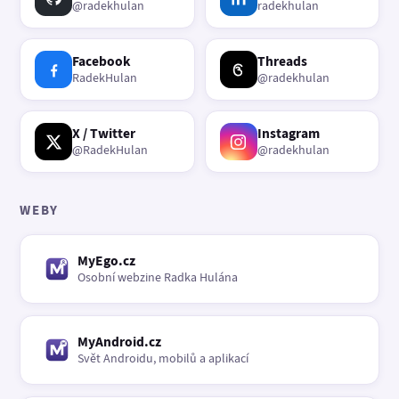
@radekhulan
radekhulan
Facebook
Threads
RadekHulan
@radekhulan
X / Twitter
Instagram
@RadekHulan
@radekhulan
WEBY
MyEgo.cz
Osobní webzine Radka Hulána
MyAndroid.cz
Svět Androidu, mobilů a aplikací