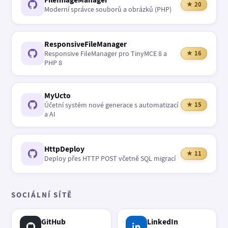
★ 20
Moderní správce souborů a obrázků (PHP)
ResponsiveFileManager
Responsive FileManager pro TinyMCE 8 a
★ 16
PHP 8
MyUcto
Účetní systém nové generace s automatizací
★ 15
a AI
HttpDeploy
★ 11
Deploy přes HTTP POST včetně SQL migrací
SOCIÁLNÍ SÍTĚ
GitHub
LinkedIn