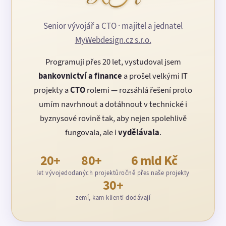
Senior vývojář a CTO · majitel a jednatel
MyWebdesign.cz s.r.o.
Programuji přes 20 let, vystudoval jsem
bankovnictví a finance
a prošel velkými IT
projekty a
CTO
rolemi — rozsáhlá řešení proto
umím navrhnout a dotáhnout v technické i
byznysové rovině tak, aby nejen spolehlivě
fungovala, ale i
vydělávala
.
20+
80+
6 mld Kč
let vývoje
dodaných projektů
ročně přes naše projekty
30+
zemí, kam klienti dodávají