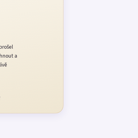
prošel
rhnout a
livě
í