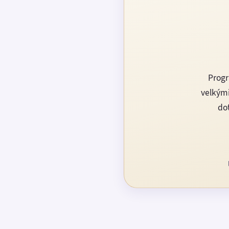
Progr
velkými
dot