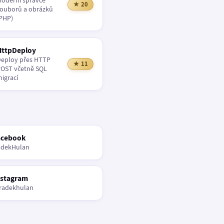
oderní správce
★ 20
ouborů a obrázků
PHP)
HttpDeploy
eploy přes HTTP
★ 11
OST včetně SQL
igrací
acebook
adekHulan
nstagram
radekhulan