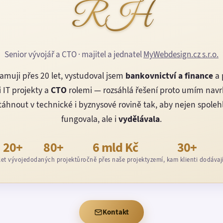
RH
Senior vývojář a CTO · majitel a jednatel
MyWebdesign.cz s.r.o.
amuji přes 20 let, vystudoval jsem
bankovnictví a finance
a 
 IT projekty a
CTO
rolemi — rozsáhlá řešení proto umím nav
áhnout v technické i byznysové rovině tak, aby nejen spoleh
fungovala, ale i
vydělávala
.
20+
80+
6 mld Kč
30+
let vývoje
dodaných projektů
ročně přes naše projekty
zemí, kam klienti dodávaj
Kontakt