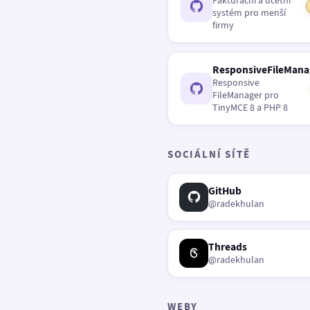
Fakturační a účetní
systém pro menší
firmy
ResponsiveFileMana
Responsive
FileManager pro
TinyMCE 8 a PHP 8
SOCIÁLNÍ SÍTĚ
GitHub
@radekhulan
Threads
@radekhulan
WEBY