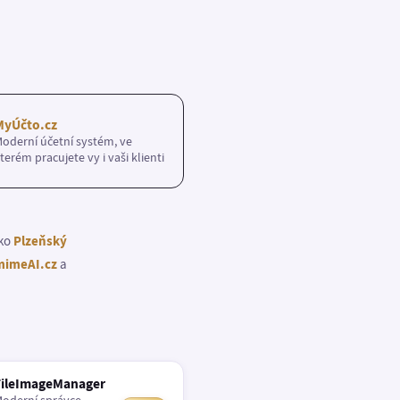
MyÚčto.cz
oderní účetní systém, ve
terém pracujete vy i vaši klienti
ako
Plzeňský
imeAI.cz
a
FileImageManager