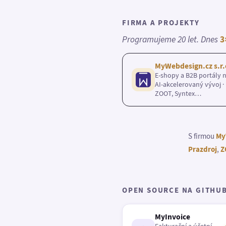
FIRMA A PROJEKTY
Programujeme 20 let. Dnes
3
MyWebdesign.cz s.r.
E-shopy a B2B portály n
AI-akcelerovaný vývoj · 
ZOOT, Syntex…
S firmou
My
Prazdroj
,
Z
OPEN SOURCE NA GITHU
MyInvoice