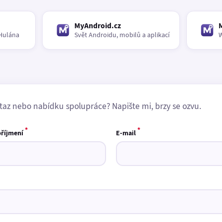
MyAndroid.cz
Hulána
Svět Androidu, mobilů a aplikací
W
taz nebo nabídku spolupráce? Napište mi, brzy se ozvu.
*
*
příjmení
E-mail