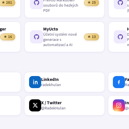
Převod Markdown
M
★ 281
★ 25
souborů do hezkých
s
PDF
(
ger
MyUcto
Účetní systém nové
D
★ 16
★ 13
generace s
P
automatizací a AI
m
LinkedIn
F
radekhulan
R
X / Twitter
I
@RadekHulan
@