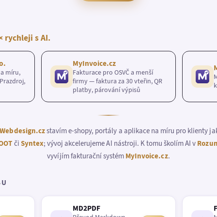
× rychleji s AI.
o.
MyInvoice.cz
a míru,
Fakturace pro OSVČ a menší
M
Prazdroj,
firmy — faktura za 30 vteřin, QR
k
platby, párování výpisů
Webdesign.cz
stavím e-shopy, portály a aplikace na míru pro klienty j
OOT
či
Syntex
; vývoj akcelerujeme AI nástroji. K tomu školím AI v
Rozum
vyvíjím fakturační systém
MyInvoice.cz
.
BU
MD2PDF