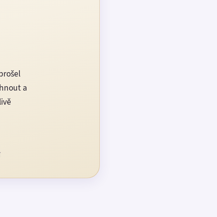
prošel
rhnout a
livě
í