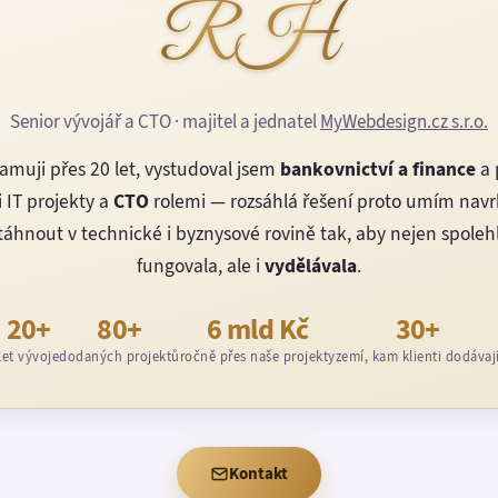
RH
Senior vývojář a CTO · majitel a jednatel
MyWebdesign.cz s.r.o.
amuji přes 20 let, vystudoval jsem
bankovnictví a finance
a 
 IT projekty a
CTO
rolemi — rozsáhlá řešení proto umím nav
áhnout v technické i byznysové rovině tak, aby nejen spoleh
fungovala, ale i
vydělávala
.
20+
80+
6 mld Kč
30+
let vývoje
dodaných projektů
ročně přes naše projekty
zemí, kam klienti dodávaj
Kontakt