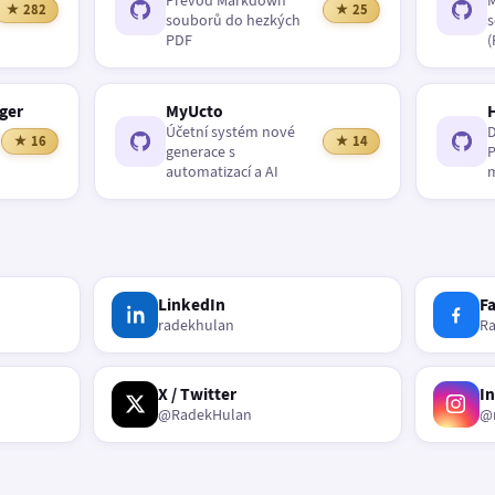
Převod Markdown
M
★ 282
★ 25
souborů do hezkých
s
PDF
(
ger
MyUcto
Účetní systém nové
D
★ 16
★ 14
generace s
P
automatizací a AI
m
LinkedIn
F
radekhulan
R
X / Twitter
I
@RadekHulan
@