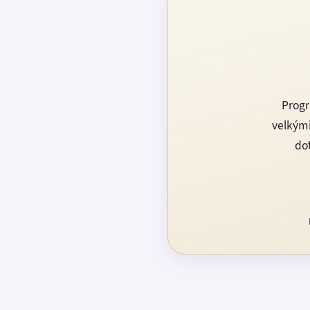
Progr
velkými
dot