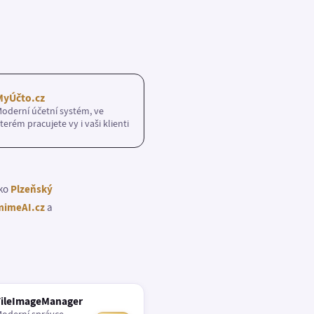
MyÚčto.cz
oderní účetní systém, ve
terém pracujete vy i vaši klienti
ako
Plzeňský
imeAI.cz
a
FileImageManager