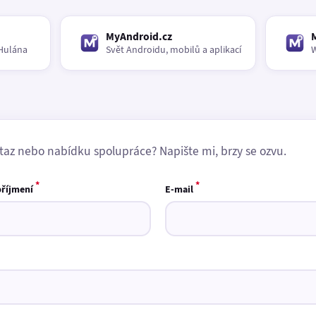
MyAndroid.cz
Hulána
Svět Androidu, mobilů a aplikací
W
taz nebo nabídku spolupráce? Napište mi, brzy se ozvu.
*
*
příjmení
E-mail