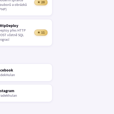
oderní správce
★ 20
ouborů a obrázků
PHP)
HttpDeploy
eploy přes HTTP
★ 11
OST včetně SQL
igrací
acebook
adekHulan
nstagram
radekhulan