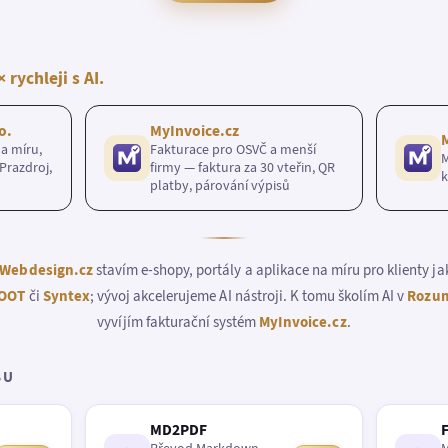
× rychleji s AI.
o.
MyInvoice.cz
a míru,
Fakturace pro OSVČ a menší
M
Prazdroj,
firmy — faktura za 30 vteřin, QR
k
platby, párování výpisů
Webdesign.cz
stavím e-shopy, portály a aplikace na míru pro klienty j
OOT
či
Syntex
; vývoj akcelerujeme AI nástroji. K tomu školím AI v
Rozum
vyvíjím fakturační systém
MyInvoice.cz
.
BU
MD2PDF