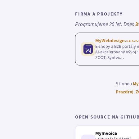
FIRMA A PROJEKTY
Programujeme 20 let. Dnes
3
MyWebdesign.cz s.r.
E-shopy a B2B portály n
AI-akcelerovaný vývoj · 
ZOOT, Syntex…
S firmou
My
Prazdroj
,
Z
OPEN SOURCE NA GITHU
MyInvoice