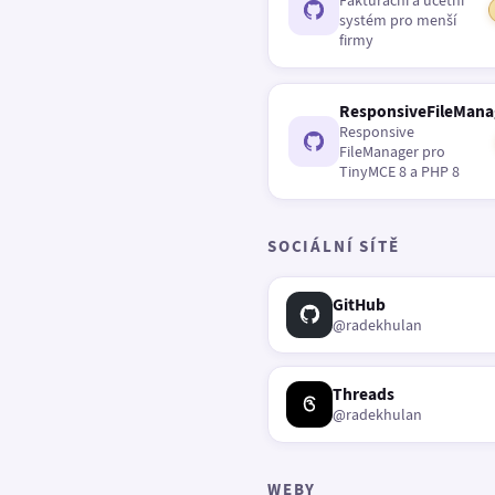
Fakturační a účetní
systém pro menší
firmy
ResponsiveFileMana
Responsive
FileManager pro
TinyMCE 8 a PHP 8
SOCIÁLNÍ SÍTĚ
GitHub
@radekhulan
Threads
@radekhulan
WEBY