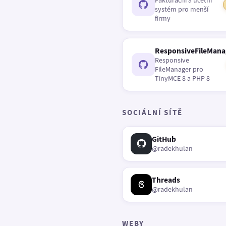
Fakturační a účetní
systém pro menší
firmy
ResponsiveFileMana
Responsive
FileManager pro
TinyMCE 8 a PHP 8
SOCIÁLNÍ SÍTĚ
GitHub
@radekhulan
Threads
@radekhulan
WEBY