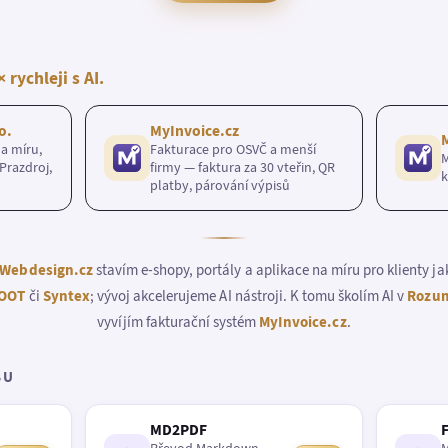
× rychleji s AI.
o.
MyInvoice.cz
a míru,
Fakturace pro OSVČ a menší
M
Prazdroj,
firmy — faktura za 30 vteřin, QR
k
platby, párování výpisů
Webdesign.cz
stavím e-shopy, portály a aplikace na míru pro klienty j
OOT
či
Syntex
; vývoj akcelerujeme AI nástroji. K tomu školím AI v
Rozum
vyvíjím fakturační systém
MyInvoice.cz
.
BU
MD2PDF