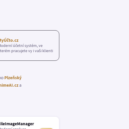
MyÚčto.cz
oderní účetní systém, ve
terém pracujete vy i vaši klienti
ako
Plzeňský
imeAI.cz
a
FileImageManager