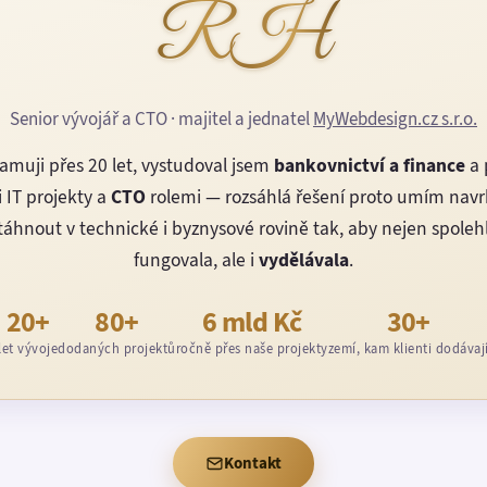
RH
Senior vývojář a CTO · majitel a jednatel
MyWebdesign.cz s.r.o.
amuji přes 20 let, vystudoval jsem
bankovnictví a finance
a 
 IT projekty a
CTO
rolemi — rozsáhlá řešení proto umím nav
áhnout v technické i byznysové rovině tak, aby nejen spoleh
fungovala, ale i
vydělávala
.
20+
80+
6 mld Kč
30+
let vývoje
dodaných projektů
ročně přes naše projekty
zemí, kam klienti dodávaj
Kontakt