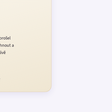
prošel
rhnout a
livě
í