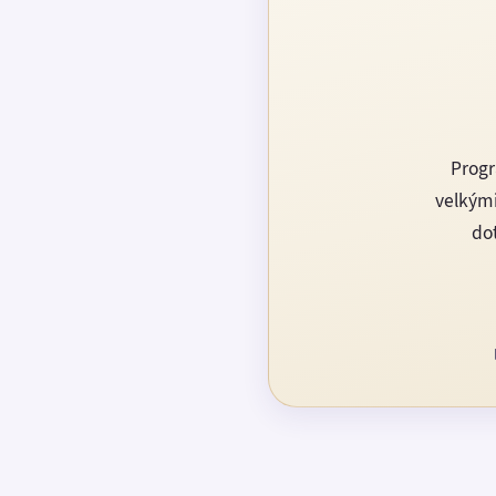
Progr
velkými
dot