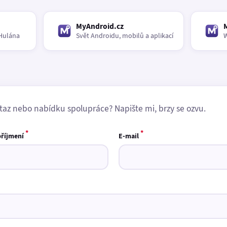
MyAndroid.cz
Hulána
Svět Androidu, mobilů a aplikací
W
taz nebo nabídku spolupráce? Napište mi, brzy se ozvu.
*
*
příjmení
E-mail