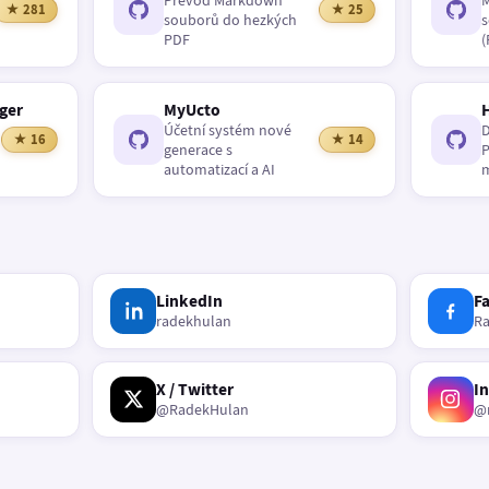
Převod Markdown
M
★ 281
★ 25
souborů do hezkých
s
PDF
(
ger
MyUcto
Účetní systém nové
D
★ 16
★ 14
generace s
P
automatizací a AI
m
LinkedIn
F
radekhulan
R
X / Twitter
I
@RadekHulan
@