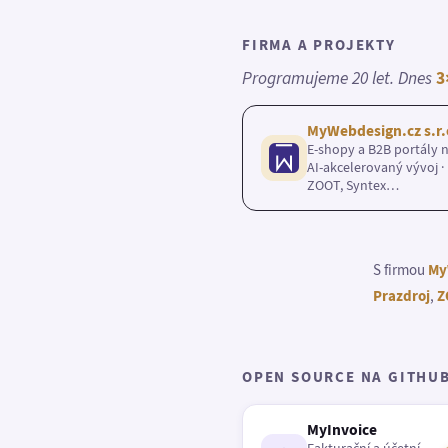
FIRMA A PROJEKTY
Programujeme 20 let. Dnes
3
MyWebdesign.cz s.r.
E-shopy a B2B portály n
AI-akcelerovaný vývoj · 
ZOOT, Syntex…
S firmou
My
Prazdroj
,
Z
OPEN SOURCE NA GITHU
MyInvoice