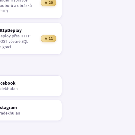
oderní správce
★ 20
ouborů a obrázků
PHP)
HttpDeploy
eploy přes HTTP
★ 11
OST včetně SQL
igrací
acebook
adekHulan
nstagram
radekhulan