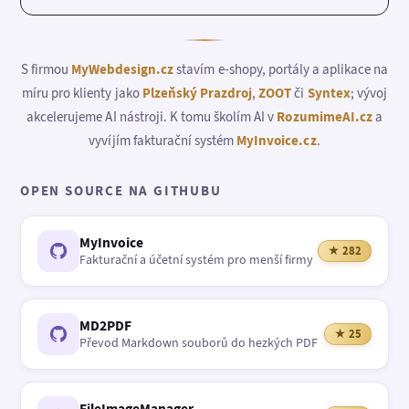
S firmou
MyWebdesign.cz
stavím e-shopy, portály a aplikace na
míru pro klienty jako
Plzeňský Prazdroj
,
ZOOT
či
Syntex
; vývoj
akcelerujeme AI nástroji. K tomu školím AI v
RozumimeAI.cz
a
vyvíjím fakturační systém
MyInvoice.cz
.
OPEN SOURCE NA GITHUBU
MyInvoice
★ 282
Fakturační a účetní systém pro menší firmy
MD2PDF
★ 25
Převod Markdown souborů do hezkých PDF
FileImageManager