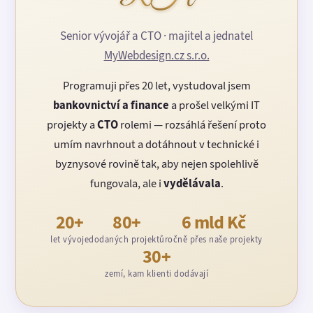
Senior vývojář a CTO · majitel a jednatel
MyWebdesign.cz s.r.o.
Programuji přes 20 let, vystudoval jsem
bankovnictví a finance
a prošel velkými IT
projekty a
CTO
rolemi — rozsáhlá řešení proto
umím navrhnout a dotáhnout v technické i
byznysové rovině tak, aby nejen spolehlivě
fungovala, ale i
vydělávala
.
20+
80+
6 mld Kč
let vývoje
dodaných projektů
ročně přes naše projekty
30+
zemí, kam klienti dodávají