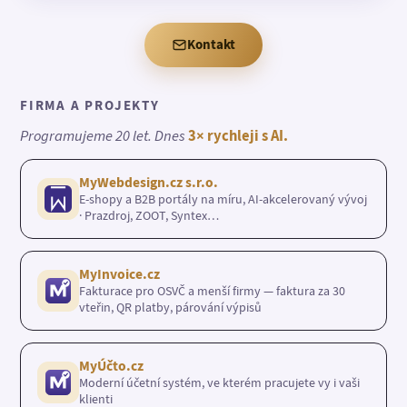
Kontakt
FIRMA A PROJEKTY
Programujeme 20 let. Dnes
3× rychleji s AI.
MyWebdesign.cz s.r.o.
E-shopy a B2B portály na míru, AI-akcelerovaný vývoj
· Prazdroj, ZOOT, Syntex…
MyInvoice.cz
Fakturace pro OSVČ a menší firmy — faktura za 30
vteřin, QR platby, párování výpisů
MyÚčto.cz
Moderní účetní systém, ve kterém pracujete vy i vaši
klienti