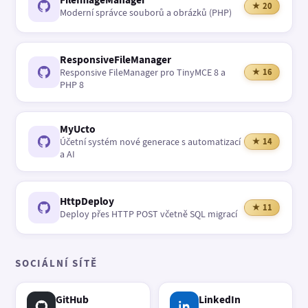
★ 20
Moderní správce souborů a obrázků (PHP)
ResponsiveFileManager
Responsive FileManager pro TinyMCE 8 a
★ 16
PHP 8
MyUcto
Účetní systém nové generace s automatizací
★ 14
a AI
HttpDeploy
★ 11
Deploy přes HTTP POST včetně SQL migrací
SOCIÁLNÍ SÍTĚ
GitHub
LinkedIn