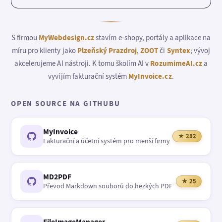
S firmou
MyWebdesign.cz
stavím e-shopy, portály a aplikace na
míru pro klienty jako
Plzeňský Prazdroj
,
ZOOT
či
Syntex
; vývoj
akcelerujeme AI nástroji. K tomu školím AI v
RozumimeAI.cz
a
vyvíjím fakturační systém
MyInvoice.cz
.
OPEN SOURCE NA GITHUBU
MyInvoice
★ 282
Fakturační a účetní systém pro menší firmy
MD2PDF
★ 25
Převod Markdown souborů do hezkých PDF
FileImageManager