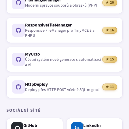
★ 20
Moderní správce souborů a obrázků (PHP)
ResponsiveFileManager
Responsive FileManager pro TinyMCE 8 a
★ 16
PHP 8
MyUcto
Účetní systém nové generace s automatizací
★ 15
a AI
HttpDeploy
★ 11
Deploy přes HTTP POST včetně SQL migrací
SOCIÁLNÍ SÍTĚ
GitHub
LinkedIn