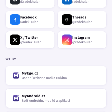
@radekhulan
radekhulan
Facebook
Threads
RadekHulan
@radekhulan
X / Twitter
Instagram
@RadekHulan
@radekhulan
WEBY
MyEgo.cz
Osobní webzine Radka Hulána
MyAndroid.cz
Svět Androidu, mobilů a aplikací