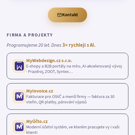
Kontakt
FIRMA A PROJEKTY
Programujeme 20 let. Dnes
3× rychleji s AI.
MyWebdesign.cz s.r.o.
E-shopy a B2B portály na míru, AI-akcelerovaný vývoj
· Prazdroj, ZOOT, Syntex…
MyInvoice.cz
Fakturace pro OSVČ a menší firmy — faktura za 30
vteřin, QR platby, párování výpisů
MyÚčto.cz
Moderní účetní systém, ve kterém pracujete vy i vaši
klienti