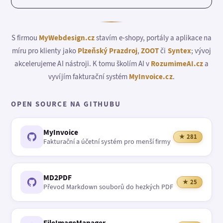
S firmou
MyWebdesign.cz
stavím e-shopy, portály a aplikace na
míru pro klienty jako
Plzeňský Prazdroj
,
ZOOT
či
Syntex
; vývoj
akcelerujeme AI nástroji. K tomu školím AI v
RozumimeAI.cz
a
vyvíjím fakturační systém
MyInvoice.cz
.
OPEN SOURCE NA GITHUBU
MyInvoice
★ 281
Fakturační a účetní systém pro menší firmy
MD2PDF
★ 25
Převod Markdown souborů do hezkých PDF
FileImageManager