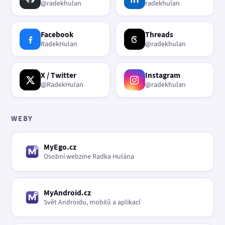
@radekhulan
radekhulan
Facebook
Threads
RadekHulan
@radekhulan
X / Twitter
Instagram
@RadekHulan
@radekhulan
WEBY
MyEgo.cz
Osobní webzine Radka Hulána
MyAndroid.cz
Svět Androidu, mobilů a aplikací