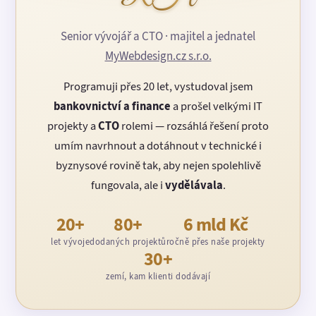
Senior vývojář a CTO · majitel a jednatel
MyWebdesign.cz s.r.o.
Programuji přes 20 let, vystudoval jsem
bankovnictví a finance
a prošel velkými IT
projekty a
CTO
rolemi — rozsáhlá řešení proto
umím navrhnout a dotáhnout v technické i
byznysové rovině tak, aby nejen spolehlivě
fungovala, ale i
vydělávala
.
20+
80+
6 mld Kč
let vývoje
dodaných projektů
ročně přes naše projekty
30+
zemí, kam klienti dodávají