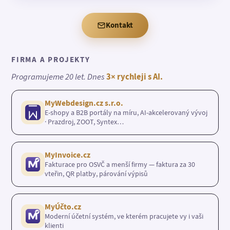
Kontakt
FIRMA A PROJEKTY
Programujeme 20 let. Dnes
3× rychleji s AI.
MyWebdesign.cz s.r.o.
E-shopy a B2B portály na míru, AI-akcelerovaný vývoj
· Prazdroj, ZOOT, Syntex…
MyInvoice.cz
Fakturace pro OSVČ a menší firmy — faktura za 30
vteřin, QR platby, párování výpisů
MyÚčto.cz
Moderní účetní systém, ve kterém pracujete vy i vaši
klienti