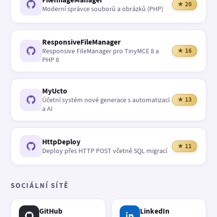
★ 20
Moderní správce souborů a obrázků (PHP)
ResponsiveFileManager
Responsive FileManager pro TinyMCE 8 a
★ 16
PHP 8
MyUcto
Účetní systém nové generace s automatizací
★ 13
a AI
HttpDeploy
★ 11
Deploy přes HTTP POST včetně SQL migrací
SOCIÁLNÍ SÍTĚ
GitHub
LinkedIn