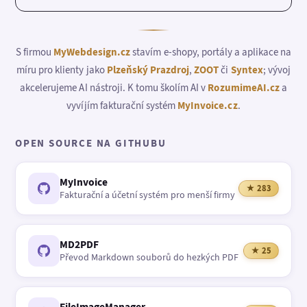
S firmou
MyWebdesign.cz
stavím e-shopy, portály a aplikace na
míru pro klienty jako
Plzeňský Prazdroj
,
ZOOT
či
Syntex
; vývoj
akcelerujeme AI nástroji. K tomu školím AI v
RozumimeAI.cz
a
vyvíjím fakturační systém
MyInvoice.cz
.
OPEN SOURCE NA GITHUBU
MyInvoice
★ 283
Fakturační a účetní systém pro menší firmy
MD2PDF
★ 25
Převod Markdown souborů do hezkých PDF
FileImageManager