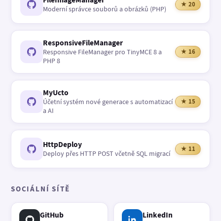
★ 20
Moderní správce souborů a obrázků (PHP)
ResponsiveFileManager
Responsive FileManager pro TinyMCE 8 a
★ 16
PHP 8
MyUcto
Účetní systém nové generace s automatizací
★ 15
a AI
HttpDeploy
★ 11
Deploy přes HTTP POST včetně SQL migrací
SOCIÁLNÍ SÍTĚ
GitHub
LinkedIn