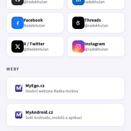
@radekhulan
radekhulan
Facebook
Threads
RadekHulan
@radekhulan
X / Twitter
Instagram
@RadekHulan
@radekhulan
WEBY
MyEgo.cz
Osobní webzine Radka Hulána
MyAndroid.cz
Svět Androidu, mobilů a aplikací