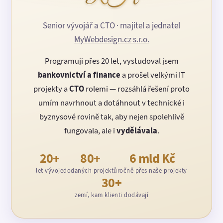
Senior vývojář a CTO · majitel a jednatel
MyWebdesign.cz s.r.o.
Programuji přes 20 let, vystudoval jsem
bankovnictví a finance
a prošel velkými IT
projekty a
CTO
rolemi — rozsáhlá řešení proto
umím navrhnout a dotáhnout v technické i
byznysové rovině tak, aby nejen spolehlivě
fungovala, ale i
vydělávala
.
20+
80+
6 mld Kč
let vývoje
dodaných projektů
ročně přes naše projekty
30+
zemí, kam klienti dodávají