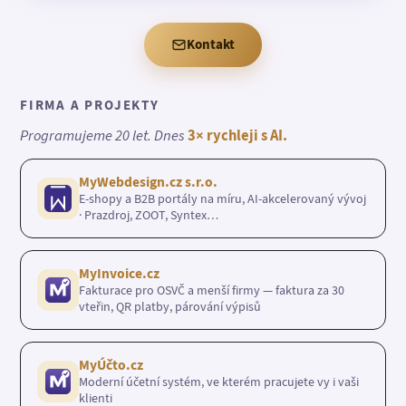
Kontakt
FIRMA A PROJEKTY
Programujeme 20 let. Dnes
3× rychleji s AI.
MyWebdesign.cz s.r.o.
E-shopy a B2B portály na míru, AI-akcelerovaný vývoj
· Prazdroj, ZOOT, Syntex…
MyInvoice.cz
Fakturace pro OSVČ a menší firmy — faktura za 30
vteřin, QR platby, párování výpisů
MyÚčto.cz
Moderní účetní systém, ve kterém pracujete vy i vaši
klienti