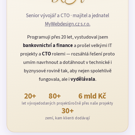
Senior vývojář a CTO · majitel a jednatel
MyWebdesign.cz s.r.o.
Programuji přes 20 let, vystudoval jsem
bankovnictví a finance
a prošel velkými IT
projekty a
CTO
rolemi — rozsáhlá řešení proto
umím navrhnout a dotáhnout v technické i
byznysové rovině tak, aby nejen spolehlivě
fungovala, ale i
vydělávala
.
20+
80+
6 mld Kč
let vývoje
dodaných projektů
ročně přes naše projekty
30+
zemí, kam klienti dodávají