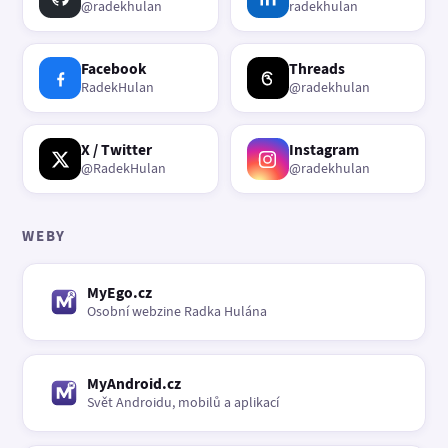
@radekhulan
radekhulan
Facebook
Threads
RadekHulan
@radekhulan
X / Twitter
Instagram
@RadekHulan
@radekhulan
WEBY
MyEgo.cz
Osobní webzine Radka Hulána
MyAndroid.cz
Svět Androidu, mobilů a aplikací