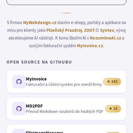
S firmou
MyWebdesign.cz
stavím e-shopy, portály a aplikace na
míru pro klienty jako
Plzeňský Prazdroj
,
ZOOT
či
Syntex
; vývoj
akcelerujeme AI nástroji. K tomu školím AI v
RozumimeAI.cz
a
vyvíjím fakturační systém
MyInvoice.cz
.
OPEN SOURCE NA GITHUBU
MyInvoice
★ 283
Fakturační a účetní systém pro menší firmy
MD2PDF
★ 25
Převod Markdown souborů do hezkých PDF
FileImageManager