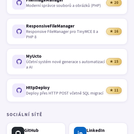
★ 20
Moderní správce souborů a obrázků (PHP)
ResponsiveFileManager
Responsive FileManager pro TinyMCE 8 a
★ 16
PHP 8
MyUcto
Účetní systém nové generace s automatizací
★ 15
a AI
HttpDeploy
★ 11
Deploy přes HTTP POST včetně SQL migrací
SOCIÁLNÍ SÍTĚ
GitHub
LinkedIn