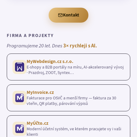
Kontakt
FIRMA A PROJEKTY
Programujeme 20 let. Dnes
3× rychleji s AI.
MyWebdesign.cz s.r.o.
E-shopy a B2B portály na míru, AI-akcelerovaný vývoj
· Prazdroj, ZOOT, Syntex…
MyInvoice.cz
Fakturace pro OSVČ a menší firmy — faktura za 30
vteřin, QR platby, párování výpisů
MyÚčto.cz
Moderní účetní systém, ve kterém pracujete vy i vaši
klienti