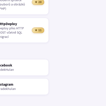
oderní správce
★ 20
ouborů a obrázků
PHP)
HttpDeploy
eploy přes HTTP
★ 11
OST včetně SQL
igrací
acebook
adekHulan
nstagram
radekhulan