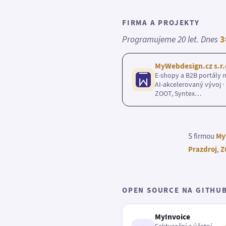
FIRMA A PROJEKTY
Programujeme 20 let. Dnes
3
MyWebdesign.cz s.r.
E-shopy a B2B portály n
AI-akcelerovaný vývoj · 
ZOOT, Syntex…
S firmou
My
Prazdroj
,
Z
OPEN SOURCE NA GITHU
MyInvoice