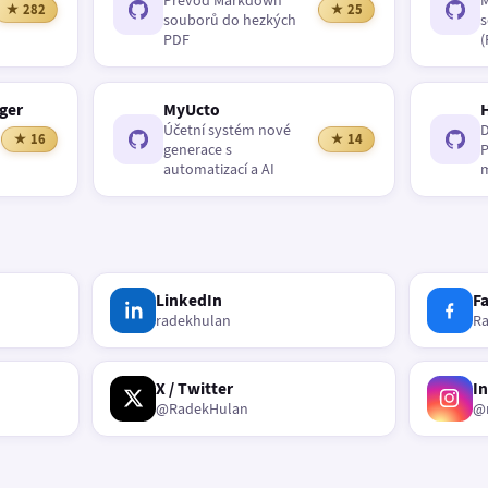
Převod Markdown
M
★ 282
★ 25
souborů do hezkých
s
PDF
(
ger
MyUcto
Účetní systém nové
D
★ 16
★ 14
generace s
P
automatizací a AI
m
LinkedIn
F
radekhulan
R
X / Twitter
I
@RadekHulan
@