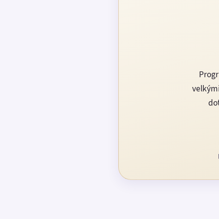
Progr
velkými
dot