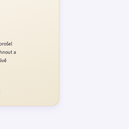
prošel
rhnout a
livě
í