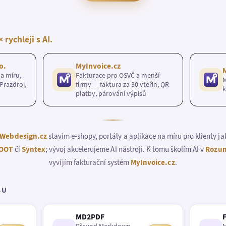
× rychleji s AI.
o.
MyInvoice.cz
a míru,
Fakturace pro OSVČ a menší
M
Prazdroj,
firmy — faktura za 30 vteřin, QR
k
platby, párování výpisů
Webdesign.cz
stavím e-shopy, portály a aplikace na míru pro klienty j
OOT
či
Syntex
; vývoj akcelerujeme AI nástroji. K tomu školím AI v
Rozum
vyvíjím fakturační systém
MyInvoice.cz
.
BU
MD2PDF