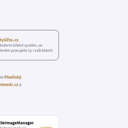
MyÚčto.cz
oderní účetní systém, ve
terém pracujete vy i vaši klienti
ako
Plzeňský
imeAI.cz
a
FileImageManager