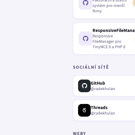
Fakturační a účetní
systém pro menší
firmy
ResponsiveFileMana
Responsive
FileManager pro
TinyMCE 8 a PHP 8
SOCIÁLNÍ SÍTĚ
GitHub
@radekhulan
Threads
@radekhulan
WEBY