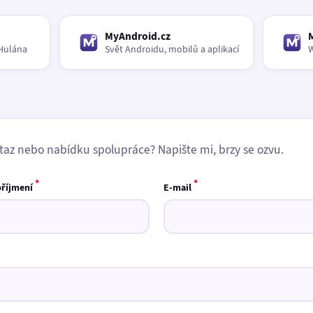
MyAndroid.cz
Hulána
Svět Androidu, mobilů a aplikací
W
taz nebo nabídku spolupráce? Napište mi, brzy se ozvu.
*
*
příjmení
E-mail