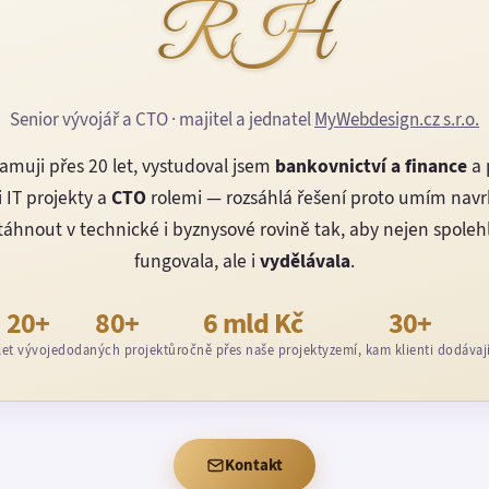
RH
Senior vývojář a CTO · majitel a jednatel
MyWebdesign.cz s.r.o.
amuji přes 20 let, vystudoval jsem
bankovnictví a finance
a 
 IT projekty a
CTO
rolemi — rozsáhlá řešení proto umím nav
áhnout v technické i byznysové rovině tak, aby nejen spoleh
fungovala, ale i
vydělávala
.
20+
80+
6 mld Kč
30+
let vývoje
dodaných projektů
ročně přes naše projekty
zemí, kam klienti dodávaj
Kontakt