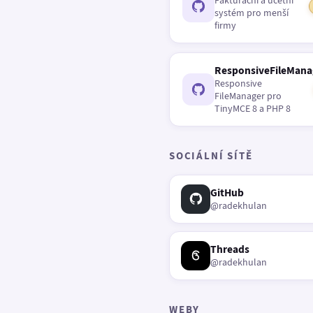
Fakturační a účetní
systém pro menší
firmy
ResponsiveFileMana
Responsive
FileManager pro
TinyMCE 8 a PHP 8
SOCIÁLNÍ SÍTĚ
GitHub
@radekhulan
Threads
@radekhulan
WEBY