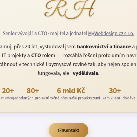
RH
Senior vývojář a CTO · majitel a jednatel
MyWebdesign.cz s.r.o.
amuji přes 20 let, vystudoval jsem
bankovnictví a finance
a 
 IT projekty a
CTO
rolemi — rozsáhlá řešení proto umím nav
áhnout v technické i byznysové rovině tak, aby nejen spoleh
fungovala, ale i
vydělávala
.
20+
80+
6 mld Kč
30+
let vývoje
dodaných projektů
ročně přes naše projekty
zemí, kam klienti dodávaj
Kontakt