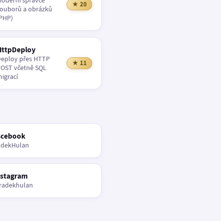
oderní správce
★ 20
ouborů a obrázků
PHP)
HttpDeploy
eploy přes HTTP
★ 11
OST včetně SQL
igrací
acebook
adekHulan
nstagram
radekhulan