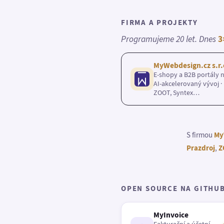
FIRMA A PROJEKTY
Programujeme 20 let. Dnes
3
MyWebdesign.cz s.r.
E-shopy a B2B portály n
AI-akcelerovaný vývoj · 
ZOOT, Syntex…
S firmou
My
Prazdroj
,
Z
OPEN SOURCE NA GITHU
MyInvoice