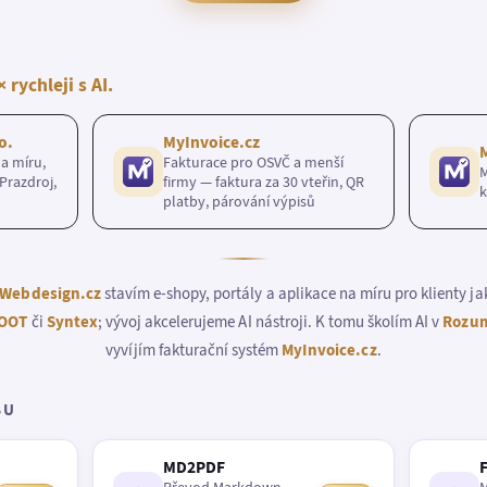
× rychleji s AI.
o.
MyInvoice.cz
a míru,
Fakturace pro OSVČ a menší
M
Prazdroj,
firmy — faktura za 30 vteřin, QR
k
platby, párování výpisů
Webdesign.cz
stavím e-shopy, portály a aplikace na míru pro klienty j
OOT
či
Syntex
; vývoj akcelerujeme AI nástroji. K tomu školím AI v
Rozum
vyvíjím fakturační systém
MyInvoice.cz
.
BU
MD2PDF