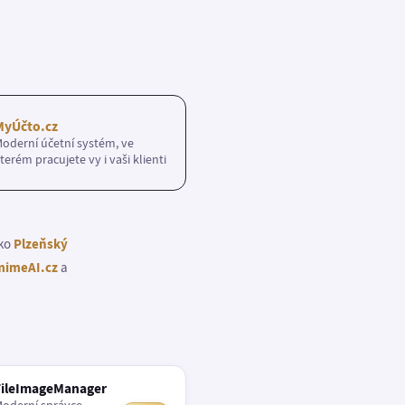
MyÚčto.cz
oderní účetní systém, ve
terém pracujete vy i vaši klienti
ako
Plzeňský
imeAI.cz
a
FileImageManager