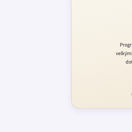
Progr
velkými
dot