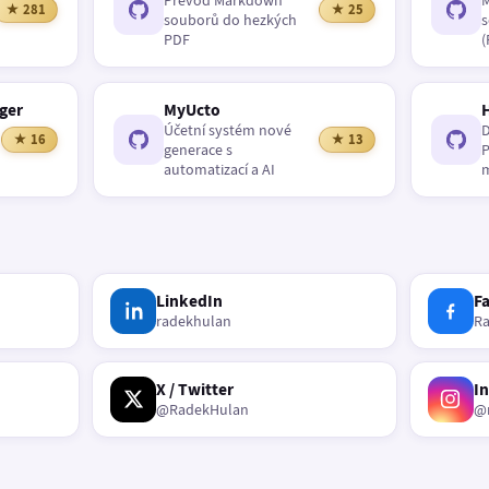
Převod Markdown
M
★ 281
★ 25
souborů do hezkých
s
PDF
(
ger
MyUcto
Účetní systém nové
D
★ 16
★ 13
generace s
P
automatizací a AI
m
LinkedIn
F
radekhulan
R
X / Twitter
I
@RadekHulan
@