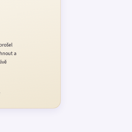
prošel
rhnout a
livě
í