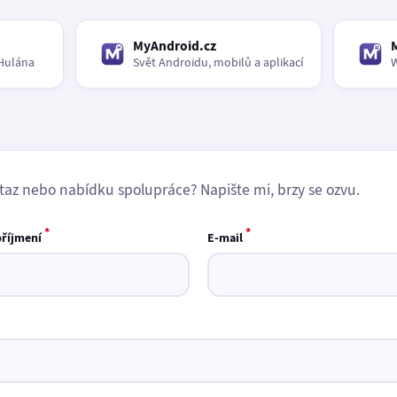
MyAndroid.cz
Hulána
Svět Androidu, mobilů a aplikací
W
taz nebo nabídku spolupráce? Napište mi, brzy se ozvu.
*
*
příjmení
E-mail