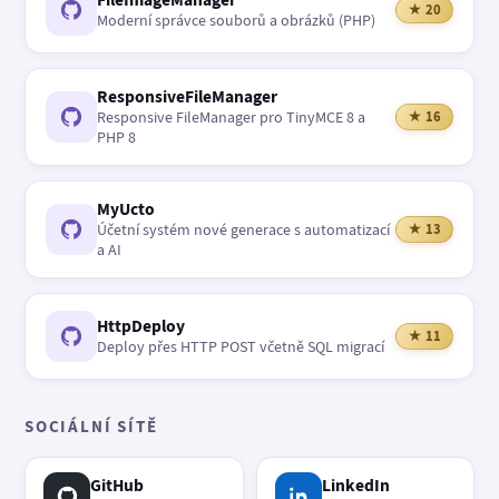
★ 20
Moderní správce souborů a obrázků (PHP)
ResponsiveFileManager
Responsive FileManager pro TinyMCE 8 a
★ 16
PHP 8
MyUcto
Účetní systém nové generace s automatizací
★ 13
a AI
HttpDeploy
★ 11
Deploy přes HTTP POST včetně SQL migrací
SOCIÁLNÍ SÍTĚ
GitHub
LinkedIn