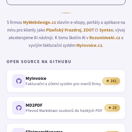
S firmou
MyWebdesign.cz
stavím e-shopy, portály a aplikace na
míru pro klienty jako
Plzeňský Prazdroj
,
ZOOT
či
Syntex
; vývoj
akcelerujeme AI nástroji. K tomu školím AI v
RozumimeAI.cz
a
vyvíjím fakturační systém
MyInvoice.cz
.
OPEN SOURCE NA GITHUBU
MyInvoice
★ 281
Fakturační a účetní systém pro menší firmy
MD2PDF
★ 25
Převod Markdown souborů do hezkých PDF
FileImageManager