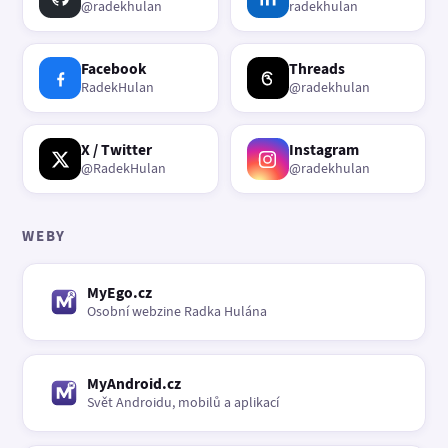
@radekhulan
radekhulan
Facebook
Threads
RadekHulan
@radekhulan
X / Twitter
Instagram
@RadekHulan
@radekhulan
WEBY
MyEgo.cz
Osobní webzine Radka Hulána
MyAndroid.cz
Svět Androidu, mobilů a aplikací