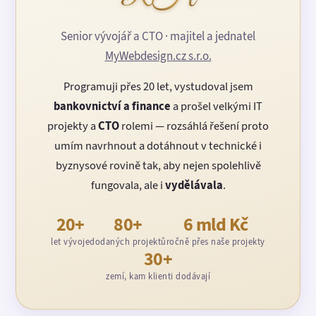
Senior vývojář a CTO · majitel a jednatel
MyWebdesign.cz s.r.o.
Programuji přes 20 let, vystudoval jsem
bankovnictví a finance
a prošel velkými IT
projekty a
CTO
rolemi — rozsáhlá řešení proto
umím navrhnout a dotáhnout v technické i
byznysové rovině tak, aby nejen spolehlivě
fungovala, ale i
vydělávala
.
20+
80+
6 mld Kč
let vývoje
dodaných projektů
ročně přes naše projekty
30+
zemí, kam klienti dodávají