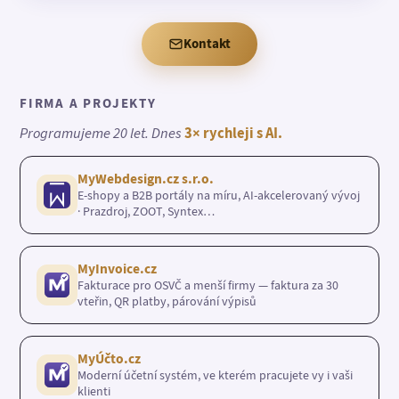
Kontakt
FIRMA A PROJEKTY
Programujeme 20 let. Dnes
3× rychleji s AI.
MyWebdesign.cz s.r.o.
E-shopy a B2B portály na míru, AI-akcelerovaný vývoj
· Prazdroj, ZOOT, Syntex…
MyInvoice.cz
Fakturace pro OSVČ a menší firmy — faktura za 30
vteřin, QR platby, párování výpisů
MyÚčto.cz
Moderní účetní systém, ve kterém pracujete vy i vaši
klienti