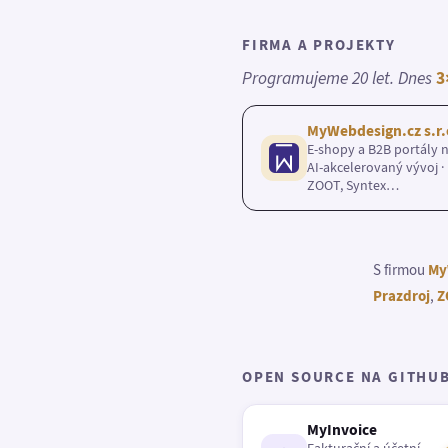
FIRMA A PROJEKTY
Programujeme 20 let. Dnes
3
MyWebdesign.cz s.r.
E-shopy a B2B portály n
AI-akcelerovaný vývoj · 
ZOOT, Syntex…
S firmou
My
Prazdroj
,
Z
OPEN SOURCE NA GITHU
MyInvoice