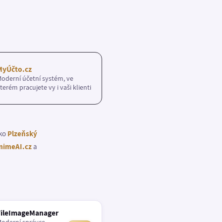
MyÚčto.cz
oderní účetní systém, ve
terém pracujete vy i vaši klienti
ako
Plzeňský
imeAI.cz
a
FileImageManager