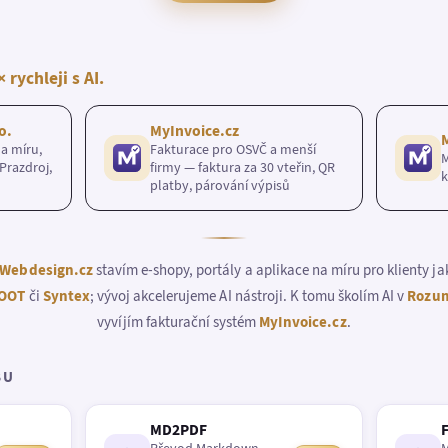
× rychleji s AI.
o.
MyInvoice.cz
a míru,
Fakturace pro OSVČ a menší
M
Prazdroj,
firmy — faktura za 30 vteřin, QR
k
platby, párování výpisů
Webdesign.cz
stavím e-shopy, portály a aplikace na míru pro klienty j
OOT
či
Syntex
; vývoj akcelerujeme AI nástroji. K tomu školím AI v
Rozum
vyvíjím fakturační systém
MyInvoice.cz
.
BU
MD2PDF