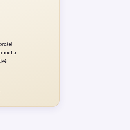
prošel
rhnout a
livě
í