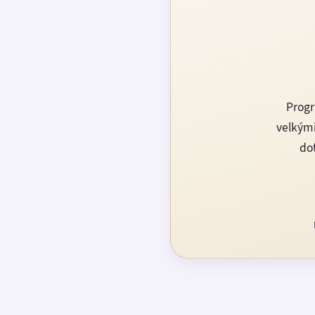
Progr
velkými
dot