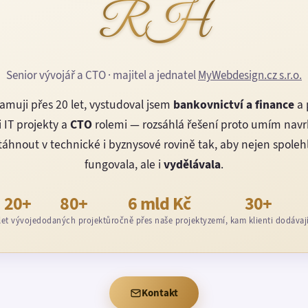
RH
Senior vývojář a CTO · majitel a jednatel
MyWebdesign.cz s.r.o.
amuji přes 20 let, vystudoval jsem
bankovnictví a finance
a 
 IT projekty a
CTO
rolemi — rozsáhlá řešení proto umím nav
áhnout v technické i byznysové rovině tak, aby nejen spoleh
fungovala, ale i
vydělávala
.
20+
80+
6 mld Kč
30+
let vývoje
dodaných projektů
ročně přes naše projekty
zemí, kam klienti dodávaj
Kontakt