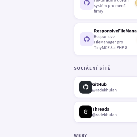
Fakturační a účetní
systém pro menší
firmy
ResponsiveFileMana
Responsive
FileManager pro
TinyMCE 8 a PHP 8
SOCIÁLNÍ SÍTĚ
GitHub
@radekhulan
Threads
@radekhulan
WEBY