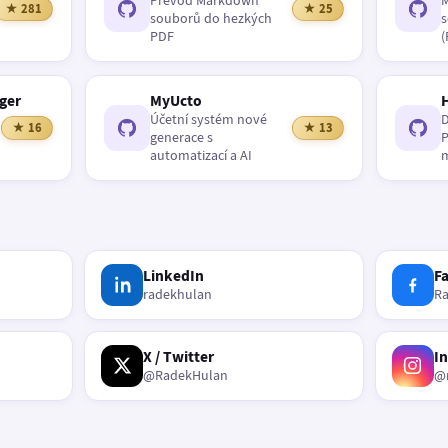
Převod Markdown
M
★ 281
★ 25
souborů do hezkých
s
PDF
(
ger
MyUcto
Účetní systém nové
D
★ 16
★ 13
generace s
P
automatizací a AI
m
LinkedIn
F
radekhulan
R
X / Twitter
I
@RadekHulan
@