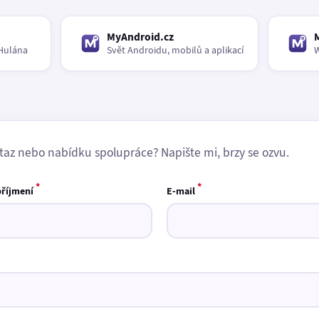
MyAndroid.cz
Hulána
Svět Androidu, mobilů a aplikací
W
taz nebo nabídku spolupráce? Napište mi, brzy se ozvu.
*
*
příjmení
E-mail