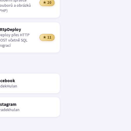
oderní správce
★ 20
ouborů a obrázků
PHP)
HttpDeploy
eploy přes HTTP
★ 11
OST včetně SQL
igrací
acebook
adekHulan
nstagram
radekhulan