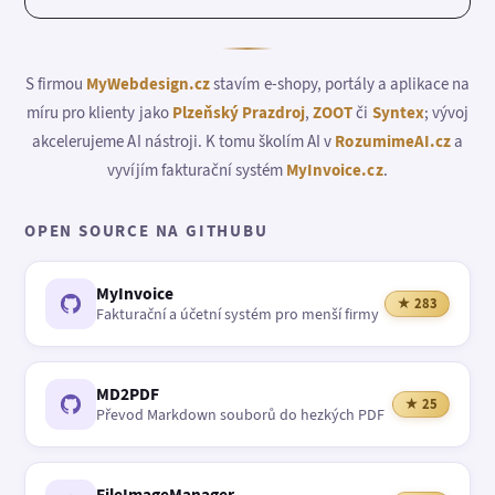
S firmou
MyWebdesign.cz
stavím e-shopy, portály a aplikace na
míru pro klienty jako
Plzeňský Prazdroj
,
ZOOT
či
Syntex
; vývoj
akcelerujeme AI nástroji. K tomu školím AI v
RozumimeAI.cz
a
vyvíjím fakturační systém
MyInvoice.cz
.
OPEN SOURCE NA GITHUBU
MyInvoice
★ 283
Fakturační a účetní systém pro menší firmy
MD2PDF
★ 25
Převod Markdown souborů do hezkých PDF
FileImageManager