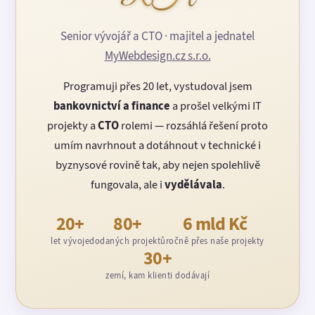
Senior vývojář a CTO · majitel a jednatel
MyWebdesign.cz s.r.o.
Programuji přes 20 let, vystudoval jsem
bankovnictví a finance
a prošel velkými IT
projekty a
CTO
rolemi — rozsáhlá řešení proto
umím navrhnout a dotáhnout v technické i
byznysové rovině tak, aby nejen spolehlivě
fungovala, ale i
vydělávala
.
20+
80+
6 mld Kč
let vývoje
dodaných projektů
ročně přes naše projekty
30+
zemí, kam klienti dodávají