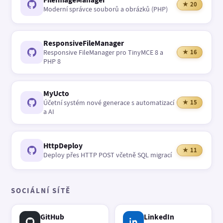
★ 20
Moderní správce souborů a obrázků (PHP)
ResponsiveFileManager
Responsive FileManager pro TinyMCE 8 a
★ 16
PHP 8
MyUcto
Účetní systém nové generace s automatizací
★ 15
a AI
HttpDeploy
★ 11
Deploy přes HTTP POST včetně SQL migrací
SOCIÁLNÍ SÍTĚ
GitHub
LinkedIn