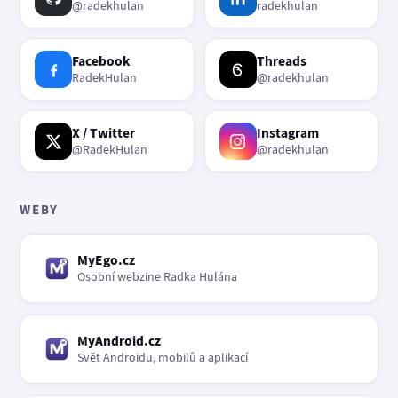
@radekhulan
radekhulan
Facebook
Threads
RadekHulan
@radekhulan
X / Twitter
Instagram
@RadekHulan
@radekhulan
WEBY
MyEgo.cz
Osobní webzine Radka Hulána
MyAndroid.cz
Svět Androidu, mobilů a aplikací