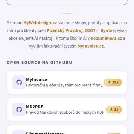
S firmou
MyWebdesign.cz
stavím e-shopy, portály a aplikace na
míru pro klienty jako
Plzeňský Prazdroj
,
ZOOT
či
Syntex
; vývoj
akcelerujeme AI nástroji. K tomu školím AI v
RozumimeAI.cz
a
vyvíjím fakturační systém
MyInvoice.cz
.
OPEN SOURCE NA GITHUBU
MyInvoice
★ 282
Fakturační a účetní systém pro menší firmy
MD2PDF
★ 25
Převod Markdown souborů do hezkých PDF
FileImageManager