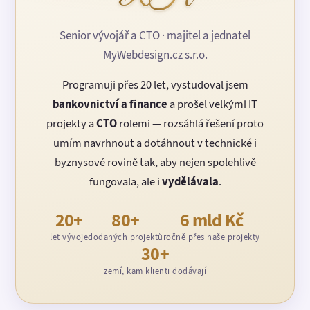
Senior vývojář a CTO · majitel a jednatel
MyWebdesign.cz s.r.o.
Programuji přes 20 let, vystudoval jsem
bankovnictví a finance
a prošel velkými IT
projekty a
CTO
rolemi — rozsáhlá řešení proto
umím navrhnout a dotáhnout v technické i
byznysové rovině tak, aby nejen spolehlivě
fungovala, ale i
vydělávala
.
20+
80+
6 mld Kč
let vývoje
dodaných projektů
ročně přes naše projekty
30+
zemí, kam klienti dodávají