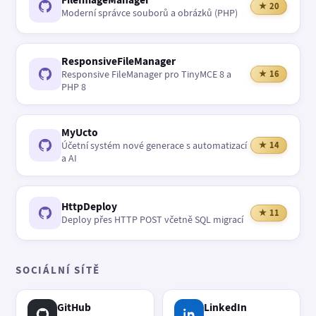
★ 20
Moderní správce souborů a obrázků (PHP)
ResponsiveFileManager
Responsive FileManager pro TinyMCE 8 a
★ 16
PHP 8
MyUcto
Účetní systém nové generace s automatizací
★ 14
a AI
HttpDeploy
★ 11
Deploy přes HTTP POST včetně SQL migrací
SOCIÁLNÍ SÍTĚ
GitHub
LinkedIn