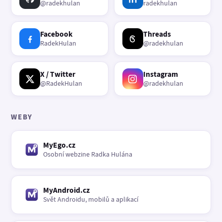
@radekhulan
radekhulan
Facebook
Threads
RadekHulan
@radekhulan
X / Twitter
Instagram
@RadekHulan
@radekhulan
WEBY
MyEgo.cz
Osobní webzine Radka Hulána
MyAndroid.cz
Svět Androidu, mobilů a aplikací