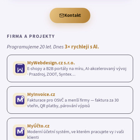
Kontakt
FIRMA A PROJEKTY
Programujeme 20 let. Dnes
3× rychleji s AI.
MyWebdesign.cz s.r.o.
E-shopy a B2B portály na míru, AI-akcelerovaný vývoj
· Prazdroj, ZOOT, Syntex…
MyInvoice.cz
Fakturace pro OSVČ a menší firmy — faktura za 30
vteřin, QR platby, párování výpisů
MyÚčto.cz
Moderní účetní systém, ve kterém pracujete vy i vaši
klienti