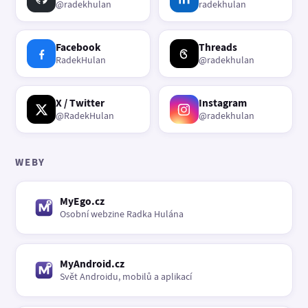
@radekhulan
radekhulan
Facebook
Threads
RadekHulan
@radekhulan
X / Twitter
Instagram
@RadekHulan
@radekhulan
WEBY
MyEgo.cz
Osobní webzine Radka Hulána
MyAndroid.cz
Svět Androidu, mobilů a aplikací