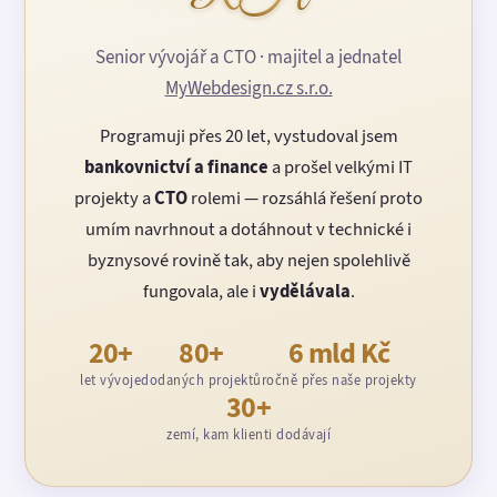
Senior vývojář a CTO · majitel a jednatel
MyWebdesign.cz s.r.o.
Programuji přes 20 let, vystudoval jsem
bankovnictví a finance
a prošel velkými IT
projekty a
CTO
rolemi — rozsáhlá řešení proto
umím navrhnout a dotáhnout v technické i
byznysové rovině tak, aby nejen spolehlivě
fungovala, ale i
vydělávala
.
20+
80+
6 mld Kč
let vývoje
dodaných projektů
ročně přes naše projekty
30+
zemí, kam klienti dodávají