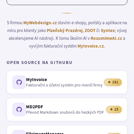
S firmou
MyWebdesign.cz
stavím e-shopy, portály a aplikace na
míru pro klienty jako
Plzeňský Prazdroj
,
ZOOT
či
Syntex
; vývoj
akcelerujeme AI nástroji. K tomu školím AI v
RozumimeAI.cz
a
vyvíjím fakturační systém
MyInvoice.cz
.
OPEN SOURCE NA GITHUBU
MyInvoice
★ 281
Fakturační a účetní systém pro menší firmy
MD2PDF
★ 25
Převod Markdown souborů do hezkých PDF
FileImageManager