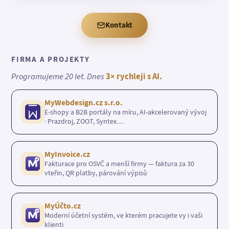
Kontakt
FIRMA A PROJEKTY
Programujeme 20 let. Dnes
3× rychleji s AI.
MyWebdesign.cz s.r.o.
E-shopy a B2B portály na míru, AI-akcelerovaný vývoj
· Prazdroj, ZOOT, Syntex…
MyInvoice.cz
Fakturace pro OSVČ a menší firmy — faktura za 30
vteřin, QR platby, párování výpisů
MyÚčto.cz
Moderní účetní systém, ve kterém pracujete vy i vaši
klienti