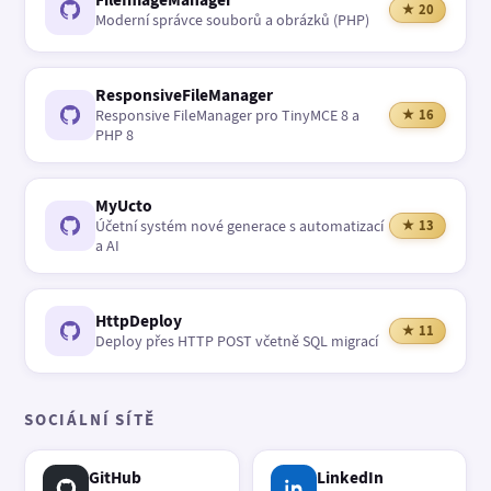
★ 20
Moderní správce souborů a obrázků (PHP)
ResponsiveFileManager
Responsive FileManager pro TinyMCE 8 a
★ 16
PHP 8
MyUcto
Účetní systém nové generace s automatizací
★ 13
a AI
HttpDeploy
★ 11
Deploy přes HTTP POST včetně SQL migrací
SOCIÁLNÍ SÍTĚ
GitHub
LinkedIn