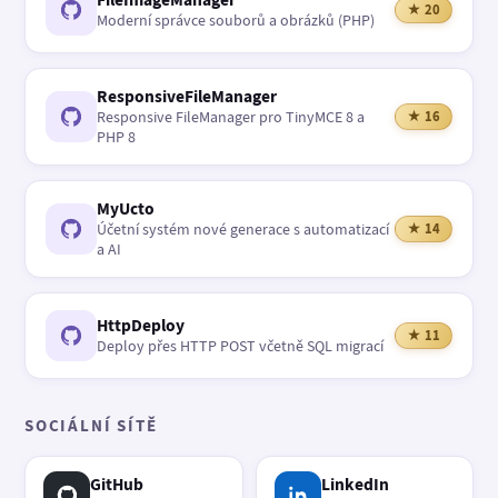
★ 20
Moderní správce souborů a obrázků (PHP)
ResponsiveFileManager
Responsive FileManager pro TinyMCE 8 a
★ 16
PHP 8
MyUcto
Účetní systém nové generace s automatizací
★ 14
a AI
HttpDeploy
★ 11
Deploy přes HTTP POST včetně SQL migrací
SOCIÁLNÍ SÍTĚ
GitHub
LinkedIn