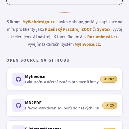
S firmou
MyWebdesign.cz
stavím e-shopy, portály a aplikace na
míru pro klienty jako
Plzeňský Prazdroj
,
ZOOT
či
Syntex
; vývoj
akcelerujeme AI nástroji. K tomu školím AI v
RozumimeAI.cz
a
vyvíjím fakturační systém
MyInvoice.cz
.
OPEN SOURCE NA GITHUBU
MyInvoice
★ 282
Fakturační a účetní systém pro menší firmy
MD2PDF
★ 25
Převod Markdown souborů do hezkých PDF
FileImageManager