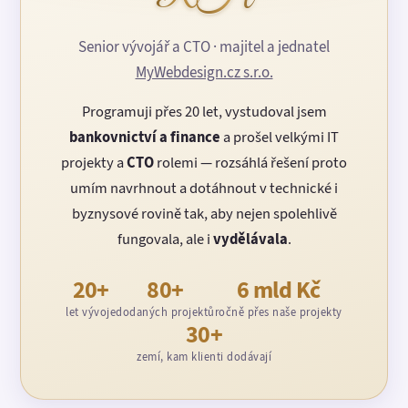
Senior vývojář a CTO · majitel a jednatel
MyWebdesign.cz s.r.o.
Programuji přes 20 let, vystudoval jsem
bankovnictví a finance
a prošel velkými IT
projekty a
CTO
rolemi — rozsáhlá řešení proto
umím navrhnout a dotáhnout v technické i
byznysové rovině tak, aby nejen spolehlivě
fungovala, ale i
vydělávala
.
20+
80+
6 mld Kč
let vývoje
dodaných projektů
ročně přes naše projekty
30+
zemí, kam klienti dodávají