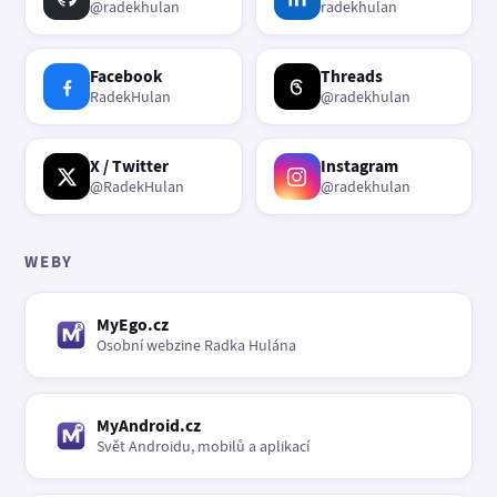
@radekhulan
radekhulan
Facebook
Threads
RadekHulan
@radekhulan
X / Twitter
Instagram
@RadekHulan
@radekhulan
WEBY
MyEgo.cz
Osobní webzine Radka Hulána
MyAndroid.cz
Svět Androidu, mobilů a aplikací