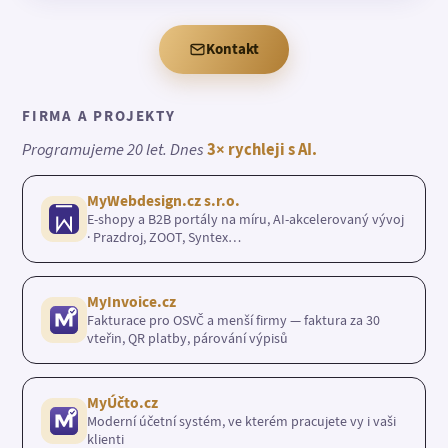
Kontakt
FIRMA A PROJEKTY
Programujeme 20 let. Dnes
3× rychleji s AI.
MyWebdesign.cz s.r.o.
E-shopy a B2B portály na míru, AI-akcelerovaný vývoj
· Prazdroj, ZOOT, Syntex…
MyInvoice.cz
Fakturace pro OSVČ a menší firmy — faktura za 30
vteřin, QR platby, párování výpisů
MyÚčto.cz
Moderní účetní systém, ve kterém pracujete vy i vaši
klienti