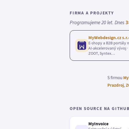
FIRMA A PROJEKTY
Programujeme 20 let. Dnes
3
MyWebdesign.cz s.r.
E-shopy a B2B portály n
AI-akcelerovaný vývoj · 
ZOOT, Syntex…
S firmou
My
Prazdroj
,
Z
OPEN SOURCE NA GITHU
MyInvoice