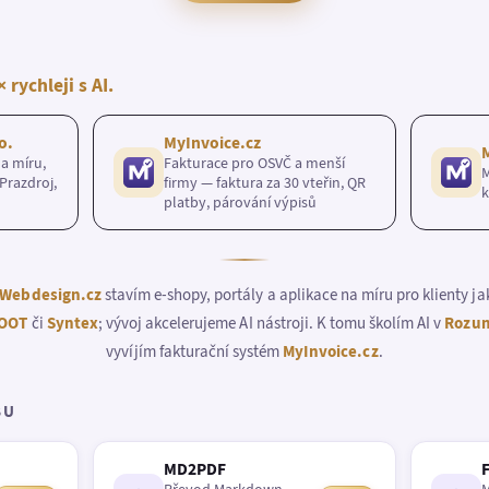
× rychleji s AI.
o.
MyInvoice.cz
a míru,
Fakturace pro OSVČ a menší
M
Prazdroj,
firmy — faktura za 30 vteřin, QR
k
platby, párování výpisů
Webdesign.cz
stavím e-shopy, portály a aplikace na míru pro klienty j
OOT
či
Syntex
; vývoj akcelerujeme AI nástroji. K tomu školím AI v
Rozum
vyvíjím fakturační systém
MyInvoice.cz
.
BU
MD2PDF