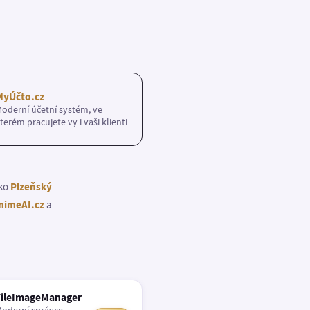
MyÚčto.cz
oderní účetní systém, ve
terém pracujete vy i vaši klienti
ako
Plzeňský
imeAI.cz
a
FileImageManager