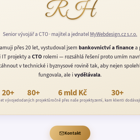
RH
Senior vývojář a CTO · majitel a jednatel
MyWebdesign.cz s.r.o.
amuji přes 20 let, vystudoval jsem
bankovnictví a finance
a 
 IT projekty a
CTO
rolemi — rozsáhlá řešení proto umím nav
áhnout v technické i byznysové rovině tak, aby nejen spoleh
fungovala, ale i
vydělávala
.
20+
80+
6 mld Kč
30+
let vývoje
dodaných projektů
ročně přes naše projekty
zemí, kam klienti dodávaj
Kontakt