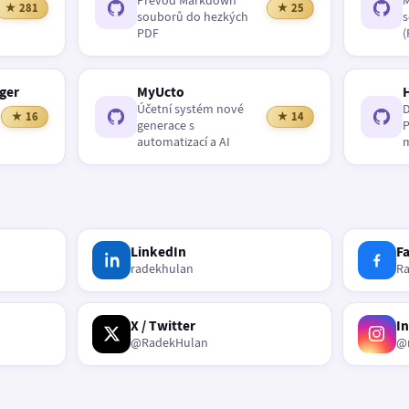
Převod Markdown
M
★ 281
★ 25
souborů do hezkých
s
PDF
(
ger
MyUcto
Účetní systém nové
D
★ 16
★ 14
generace s
P
automatizací a AI
m
LinkedIn
F
radekhulan
R
X / Twitter
I
@RadekHulan
@