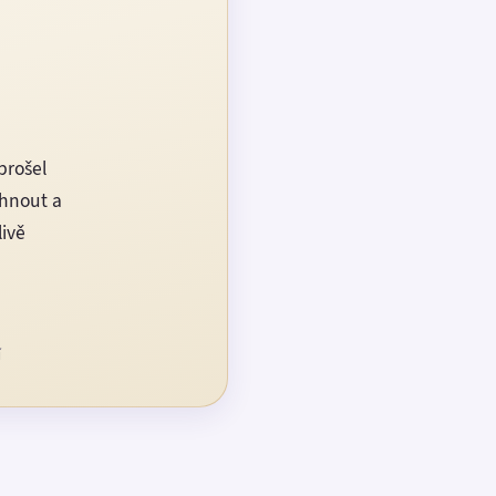
prošel
rhnout a
livě
í