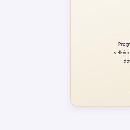
Progr
velkými
dot