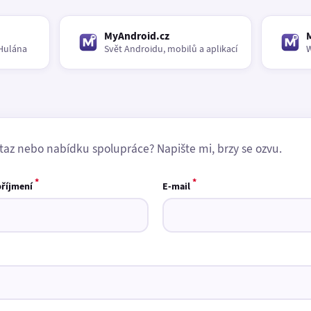
MyAndroid.cz
Hulána
Svět Androidu, mobilů a aplikací
W
taz nebo nabídku spolupráce? Napište mi, brzy se ozvu.
*
*
příjmení
E-mail