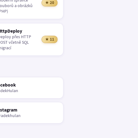
oderní správce
★ 20
ouborů a obrázků
PHP)
HttpDeploy
eploy přes HTTP
★ 11
OST včetně SQL
igrací
acebook
adekHulan
nstagram
radekhulan