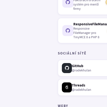
Fakturační a účetní
systém pro menší
firmy
ResponsiveFileMana
Responsive
FileManager pro
TinyMCE 8 a PHP 8
SOCIÁLNÍ SÍTĚ
GitHub
@radekhulan
Threads
@radekhulan
WEBY