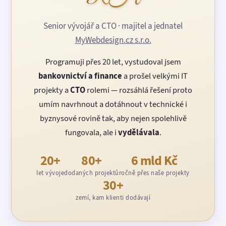
Senior vývojář a CTO · majitel a jednatel
MyWebdesign.cz s.r.o.
Programuji přes 20 let, vystudoval jsem
bankovnictví a finance
a prošel velkými IT
projekty a
CTO
rolemi — rozsáhlá řešení proto
umím navrhnout a dotáhnout v technické i
byznysové rovině tak, aby nejen spolehlivě
fungovala, ale i
vydělávala
.
20+
80+
6 mld Kč
let vývoje
dodaných projektů
ročně přes naše projekty
30+
zemí, kam klienti dodávají