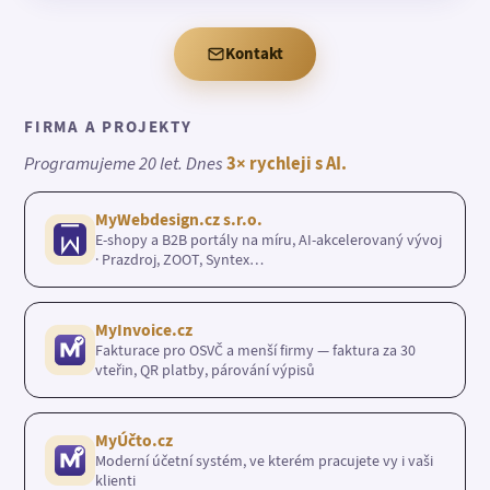
Kontakt
FIRMA A PROJEKTY
Programujeme 20 let. Dnes
3× rychleji s AI.
MyWebdesign.cz s.r.o.
E-shopy a B2B portály na míru, AI-akcelerovaný vývoj
· Prazdroj, ZOOT, Syntex…
MyInvoice.cz
Fakturace pro OSVČ a menší firmy — faktura za 30
vteřin, QR platby, párování výpisů
MyÚčto.cz
Moderní účetní systém, ve kterém pracujete vy i vaši
klienti