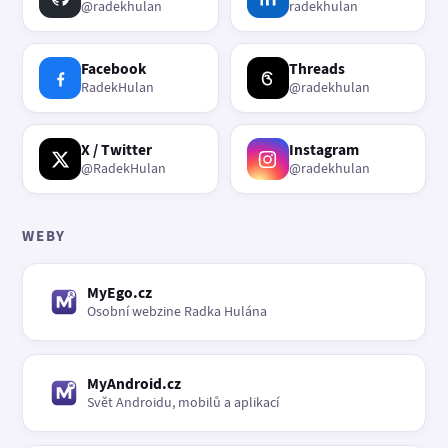
@radekhulan
radekhulan
Facebook
Threads
RadekHulan
@radekhulan
X / Twitter
Instagram
@RadekHulan
@radekhulan
WEBY
MyEgo.cz
Osobní webzine Radka Hulána
MyAndroid.cz
Svět Androidu, mobilů a aplikací