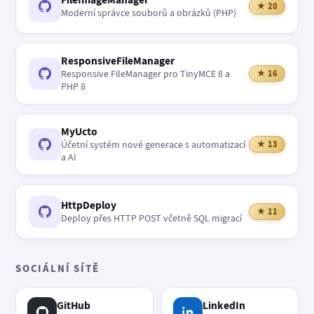
★ 20
Moderní správce souborů a obrázků (PHP)
ResponsiveFileManager
Responsive FileManager pro TinyMCE 8 a
★ 16
PHP 8
MyUcto
Účetní systém nové generace s automatizací
★ 13
a AI
HttpDeploy
★ 11
Deploy přes HTTP POST včetně SQL migrací
SOCIÁLNÍ SÍTĚ
GitHub
LinkedIn