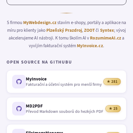
S firmou
MyWebdesign.cz
stavím e-shopy, portály a aplikace na
míru pro klienty jako
Plzeňský Prazdroj
,
ZOOT
či
Syntex
; vývoj
akcelerujeme AI nástroji. K tomu školím AI v
RozumimeAI.cz
a
vyvíjím fakturační systém
MyInvoice.cz
.
OPEN SOURCE NA GITHUBU
MyInvoice
★ 281
Fakturační a účetní systém pro menší firmy
MD2PDF
★ 25
Převod Markdown souborů do hezkých PDF
FileImageManager