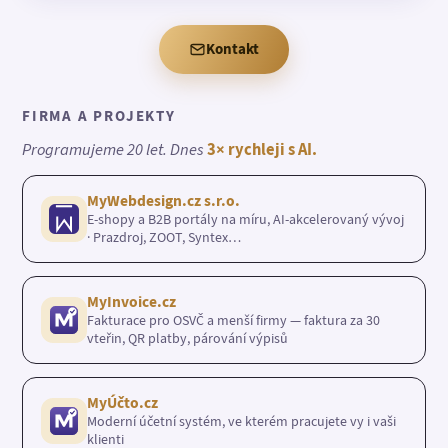
Kontakt
FIRMA A PROJEKTY
Programujeme 20 let. Dnes
3× rychleji s AI.
MyWebdesign.cz s.r.o.
E-shopy a B2B portály na míru, AI-akcelerovaný vývoj
· Prazdroj, ZOOT, Syntex…
MyInvoice.cz
Fakturace pro OSVČ a menší firmy — faktura za 30
vteřin, QR platby, párování výpisů
MyÚčto.cz
Moderní účetní systém, ve kterém pracujete vy i vaši
klienti