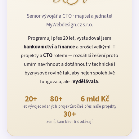
Senior vývojář a CTO · majitel a jednatel
MyWebdesign.cz s.r.o.
Programuji přes 20 let, vystudoval jsem
bankovnictví a finance
a prošel velkými IT
projekty a
CTO
rolemi — rozsáhlá řešení proto
umím navrhnout a dotáhnout v technické i
byznysové rovině tak, aby nejen spolehlivě
fungovala, ale i
vydělávala
.
20+
80+
6 mld Kč
let vývoje
dodaných projektů
ročně přes naše projekty
30+
zemí, kam klienti dodávají