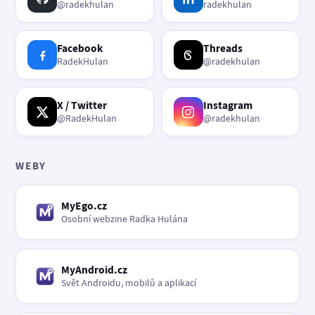
@radekhulan
radekhulan
Facebook
Threads
RadekHulan
@radekhulan
X / Twitter
Instagram
@RadekHulan
@radekhulan
WEBY
MyEgo.cz
Osobní webzine Radka Hulána
MyAndroid.cz
Svět Androidu, mobilů a aplikací