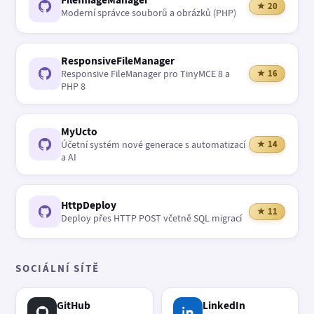
★ 20
Moderní správce souborů a obrázků (PHP)
ResponsiveFileManager
Responsive FileManager pro TinyMCE 8 a
★ 16
PHP 8
MyUcto
Účetní systém nové generace s automatizací
★ 14
a AI
HttpDeploy
★ 11
Deploy přes HTTP POST včetně SQL migrací
SOCIÁLNÍ SÍTĚ
GitHub
LinkedIn