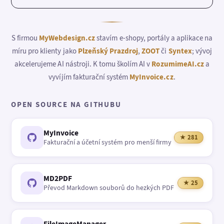
S firmou
MyWebdesign.cz
stavím e-shopy, portály a aplikace na
míru pro klienty jako
Plzeňský Prazdroj
,
ZOOT
či
Syntex
; vývoj
akcelerujeme AI nástroji. K tomu školím AI v
RozumimeAI.cz
a
vyvíjím fakturační systém
MyInvoice.cz
.
OPEN SOURCE NA GITHUBU
MyInvoice
★ 281
Fakturační a účetní systém pro menší firmy
MD2PDF
★ 25
Převod Markdown souborů do hezkých PDF
FileImageManager