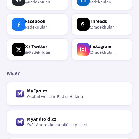
@radekhulan
radekhulan
Facebook
Threads
RadekHulan
@radekhulan
X / Twitter
Instagram
@RadekHulan
@radekhulan
WEBY
MyEgo.cz
Osobní webzine Radka Hulána
MyAndroid.cz
Svět Androidu, mobilů a aplikací