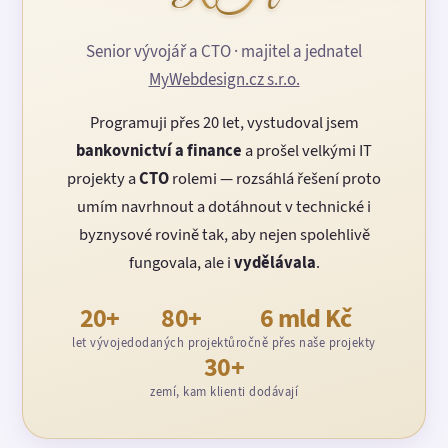
Senior vývojář a CTO · majitel a jednatel
MyWebdesign.cz s.r.o.
Programuji přes 20 let, vystudoval jsem
bankovnictví a finance
a prošel velkými IT
projekty a
CTO
rolemi — rozsáhlá řešení proto
umím navrhnout a dotáhnout v technické i
byznysové rovině tak, aby nejen spolehlivě
fungovala, ale i
vydělávala
.
20+
80+
6 mld Kč
let vývoje
dodaných projektů
ročně přes naše projekty
30+
zemí, kam klienti dodávají