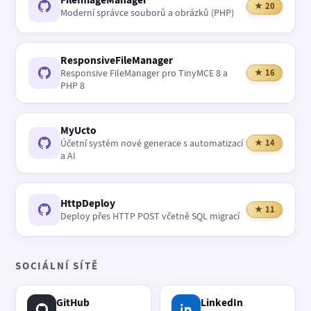
★ 20
Moderní správce souborů a obrázků (PHP)
ResponsiveFileManager
Responsive FileManager pro TinyMCE 8 a
★ 16
PHP 8
MyUcto
Účetní systém nové generace s automatizací
★ 14
a AI
HttpDeploy
★ 11
Deploy přes HTTP POST včetně SQL migrací
SOCIÁLNÍ SÍTĚ
GitHub
LinkedIn