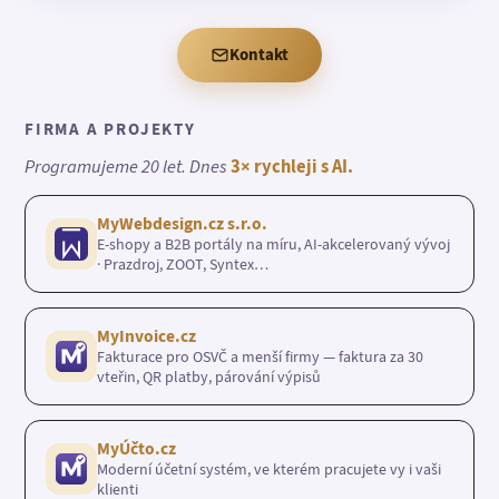
Kontakt
FIRMA A PROJEKTY
Programujeme 20 let. Dnes
3× rychleji s AI.
MyWebdesign.cz s.r.o.
E-shopy a B2B portály na míru, AI-akcelerovaný vývoj
· Prazdroj, ZOOT, Syntex…
MyInvoice.cz
Fakturace pro OSVČ a menší firmy — faktura za 30
vteřin, QR platby, párování výpisů
MyÚčto.cz
Moderní účetní systém, ve kterém pracujete vy i vaši
klienti