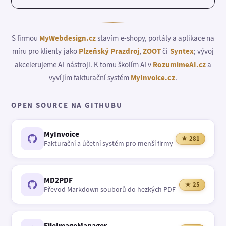
S firmou
MyWebdesign.cz
stavím e-shopy, portály a aplikace na
míru pro klienty jako
Plzeňský Prazdroj
,
ZOOT
či
Syntex
; vývoj
akcelerujeme AI nástroji. K tomu školím AI v
RozumimeAI.cz
a
vyvíjím fakturační systém
MyInvoice.cz
.
OPEN SOURCE NA GITHUBU
MyInvoice
★ 281
Fakturační a účetní systém pro menší firmy
MD2PDF
★ 25
Převod Markdown souborů do hezkých PDF
FileImageManager