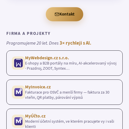
Kontakt
FIRMA A PROJEKTY
Programujeme 20 let. Dnes
3× rychleji s AI.
MyWebdesign.cz s.r.o.
E-shopy a B2B portály na míru, AI-akcelerovaný vývoj
· Prazdroj, ZOOT, Syntex…
MyInvoice.cz
Fakturace pro OSVČ a menší firmy — faktura za 30
vteřin, QR platby, párování výpisů
MyÚčto.cz
Moderní účetní systém, ve kterém pracujete vy i vaši
klienti