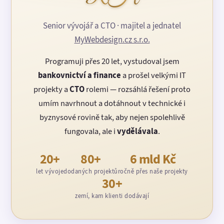
Senior vývojář a CTO · majitel a jednatel
MyWebdesign.cz s.r.o.
Programuji přes 20 let, vystudoval jsem
bankovnictví a finance
a prošel velkými IT
projekty a
CTO
rolemi — rozsáhlá řešení proto
umím navrhnout a dotáhnout v technické i
byznysové rovině tak, aby nejen spolehlivě
fungovala, ale i
vydělávala
.
20+
80+
6 mld Kč
let vývoje
dodaných projektů
ročně přes naše projekty
30+
zemí, kam klienti dodávají