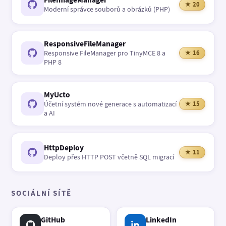
★ 20
Moderní správce souborů a obrázků (PHP)
ResponsiveFileManager
Responsive FileManager pro TinyMCE 8 a
★ 16
PHP 8
MyUcto
Účetní systém nové generace s automatizací
★ 15
a AI
HttpDeploy
★ 11
Deploy přes HTTP POST včetně SQL migrací
SOCIÁLNÍ SÍTĚ
GitHub
LinkedIn