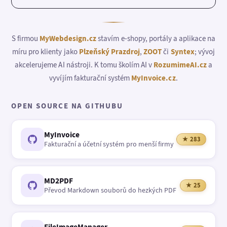
S firmou
MyWebdesign.cz
stavím e-shopy, portály a aplikace na
míru pro klienty jako
Plzeňský Prazdroj
,
ZOOT
či
Syntex
; vývoj
akcelerujeme AI nástroji. K tomu školím AI v
RozumimeAI.cz
a
vyvíjím fakturační systém
MyInvoice.cz
.
OPEN SOURCE NA GITHUBU
MyInvoice
★ 283
Fakturační a účetní systém pro menší firmy
MD2PDF
★ 25
Převod Markdown souborů do hezkých PDF
FileImageManager