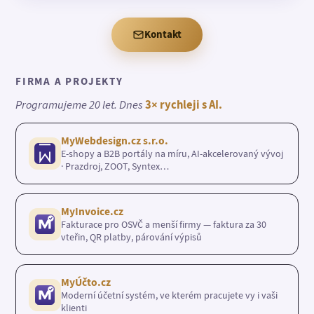
Kontakt
FIRMA A PROJEKTY
Programujeme 20 let. Dnes
3× rychleji s AI.
MyWebdesign.cz s.r.o.
E-shopy a B2B portály na míru, AI-akcelerovaný vývoj
· Prazdroj, ZOOT, Syntex…
MyInvoice.cz
Fakturace pro OSVČ a menší firmy — faktura za 30
vteřin, QR platby, párování výpisů
MyÚčto.cz
Moderní účetní systém, ve kterém pracujete vy i vaši
klienti