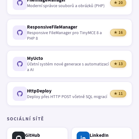
★ 20
Moderní správce souborů a obrázků (PHP)
ResponsiveFileManager
Responsive FileManager pro TinyMCE 8 a
★ 16
PHP 8
MyUcto
Účetní systém nové generace s automatizací
★ 13
a AI
HttpDeploy
★ 11
Deploy přes HTTP POST včetně SQL migrací
SOCIÁLNÍ SÍTĚ
GitHub
LinkedIn