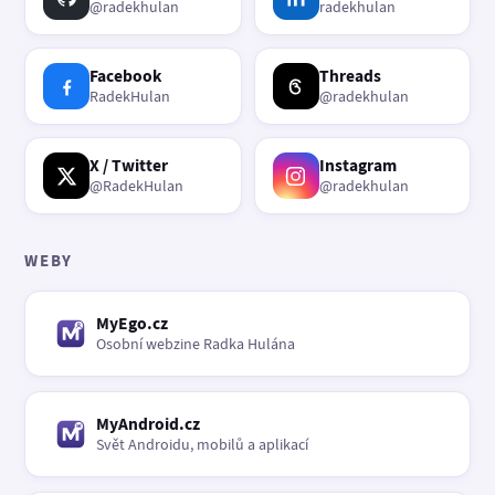
@radekhulan
radekhulan
Facebook
Threads
RadekHulan
@radekhulan
X / Twitter
Instagram
@RadekHulan
@radekhulan
WEBY
MyEgo.cz
Osobní webzine Radka Hulána
MyAndroid.cz
Svět Androidu, mobilů a aplikací