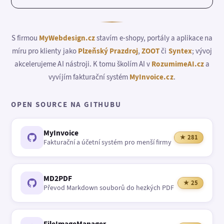
S firmou
MyWebdesign.cz
stavím e-shopy, portály a aplikace na
míru pro klienty jako
Plzeňský Prazdroj
,
ZOOT
či
Syntex
; vývoj
akcelerujeme AI nástroji. K tomu školím AI v
RozumimeAI.cz
a
vyvíjím fakturační systém
MyInvoice.cz
.
OPEN SOURCE NA GITHUBU
MyInvoice
★ 281
Fakturační a účetní systém pro menší firmy
MD2PDF
★ 25
Převod Markdown souborů do hezkých PDF
FileImageManager