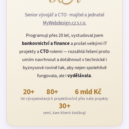
Senior vývojář a CTO · majitel a jednatel
MyWebdesign.cz s.r.o.
Programuji přes 20 let, vystudoval jsem
bankovnictví a finance
a prošel velkými IT
projekty a
CTO
rolemi — rozsáhlá řešení proto
umím navrhnout a dotáhnout v technické i
byznysové rovině tak, aby nejen spolehlivě
fungovala, ale i
vydělávala
.
20+
80+
6 mld Kč
let vývoje
dodaných projektů
ročně přes naše projekty
30+
zemí, kam klienti dodávají