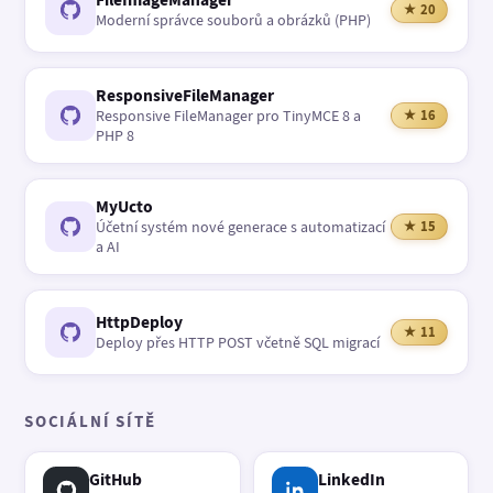
★ 20
Moderní správce souborů a obrázků (PHP)
ResponsiveFileManager
Responsive FileManager pro TinyMCE 8 a
★ 16
PHP 8
MyUcto
Účetní systém nové generace s automatizací
★ 15
a AI
HttpDeploy
★ 11
Deploy přes HTTP POST včetně SQL migrací
SOCIÁLNÍ SÍTĚ
GitHub
LinkedIn