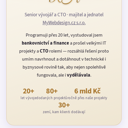
Senior vývojář a CTO · majitel a jednatel
MyWebdesign.cz s.r.o.
Programuji přes 20 let, vystudoval jsem
bankovnictví a finance
a prošel velkými IT
projekty a
CTO
rolemi — rozsáhlá řešení proto
umím navrhnout a dotáhnout v technické i
byznysové rovině tak, aby nejen spolehlivě
fungovala, ale i
vydělávala
.
20+
80+
6 mld Kč
let vývoje
dodaných projektů
ročně přes naše projekty
30+
zemí, kam klienti dodávají