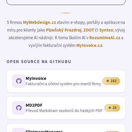
S firmou
MyWebdesign.cz
stavím e-shopy, portály a aplikace na
míru pro klienty jako
Plzeňský Prazdroj
,
ZOOT
či
Syntex
; vývoj
akcelerujeme AI nástroji. K tomu školím AI v
RozumimeAI.cz
a
vyvíjím fakturační systém
MyInvoice.cz
.
OPEN SOURCE NA GITHUBU
MyInvoice
★ 283
Fakturační a účetní systém pro menší firmy
MD2PDF
★ 25
Převod Markdown souborů do hezkých PDF
FileImageManager