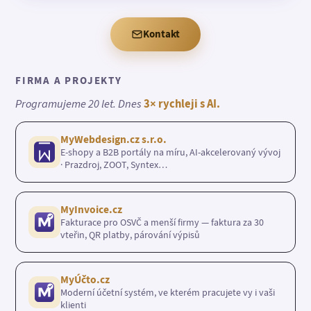
Kontakt
FIRMA A PROJEKTY
Programujeme 20 let. Dnes
3× rychleji s AI.
MyWebdesign.cz s.r.o.
E-shopy a B2B portály na míru, AI-akcelerovaný vývoj
· Prazdroj, ZOOT, Syntex…
MyInvoice.cz
Fakturace pro OSVČ a menší firmy — faktura za 30
vteřin, QR platby, párování výpisů
MyÚčto.cz
Moderní účetní systém, ve kterém pracujete vy i vaši
klienti