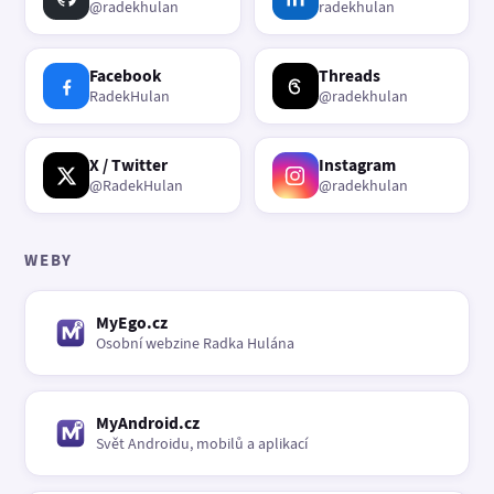
@radekhulan
radekhulan
Facebook
Threads
RadekHulan
@radekhulan
X / Twitter
Instagram
@RadekHulan
@radekhulan
WEBY
MyEgo.cz
Osobní webzine Radka Hulána
MyAndroid.cz
Svět Androidu, mobilů a aplikací