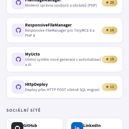
★ 20
Moderní správce souborů a obrázků (PHP)
ResponsiveFileManager
Responsive FileManager pro TinyMCE 8 a
★ 16
PHP 8
MyUcto
Účetní systém nové generace s automatizací
★ 15
a AI
HttpDeploy
★ 11
Deploy přes HTTP POST včetně SQL migrací
SOCIÁLNÍ SÍTĚ
GitHub
LinkedIn