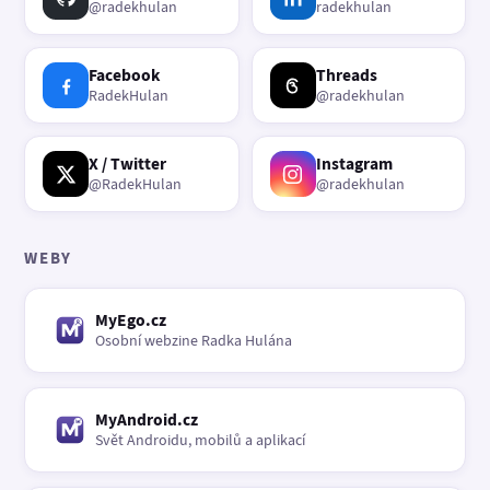
@radekhulan
radekhulan
Facebook
Threads
RadekHulan
@radekhulan
X / Twitter
Instagram
@RadekHulan
@radekhulan
WEBY
MyEgo.cz
Osobní webzine Radka Hulána
MyAndroid.cz
Svět Androidu, mobilů a aplikací