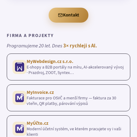
Kontakt
FIRMA A PROJEKTY
Programujeme 20 let. Dnes
3× rychleji s AI.
MyWebdesign.cz s.r.o.
E-shopy a B2B portály na míru, AI-akcelerovaný vývoj
· Prazdroj, ZOOT, Syntex…
MyInvoice.cz
Fakturace pro OSVČ a menší firmy — faktura za 30
vteřin, QR platby, párování výpisů
MyÚčto.cz
Moderní účetní systém, ve kterém pracujete vy i vaši
klienti