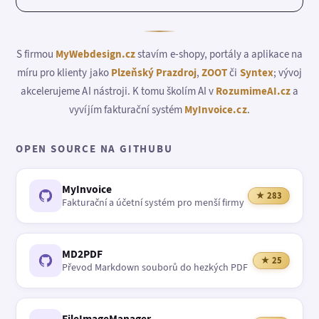
S firmou
MyWebdesign.cz
stavím e-shopy, portály a aplikace na
míru pro klienty jako
Plzeňský Prazdroj
,
ZOOT
či
Syntex
; vývoj
akcelerujeme AI nástroji. K tomu školím AI v
RozumimeAI.cz
a
vyvíjím fakturační systém
MyInvoice.cz
.
OPEN SOURCE NA GITHUBU
MyInvoice
★ 283
Fakturační a účetní systém pro menší firmy
MD2PDF
★ 25
Převod Markdown souborů do hezkých PDF
FileImageManager