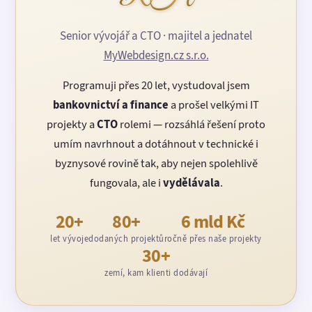
Senior vývojář a CTO · majitel a jednatel
MyWebdesign.cz s.r.o.
Programuji přes 20 let, vystudoval jsem
bankovnictví a finance
a prošel velkými IT
projekty a
CTO
rolemi — rozsáhlá řešení proto
umím navrhnout a dotáhnout v technické i
byznysové rovině tak, aby nejen spolehlivě
fungovala, ale i
vydělávala
.
20+
80+
6 mld Kč
let vývoje
dodaných projektů
ročně přes naše projekty
30+
zemí, kam klienti dodávají