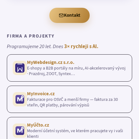
Kontakt
FIRMA A PROJEKTY
Programujeme 20 let. Dnes
3× rychleji s AI.
MyWebdesign.cz s.r.o.
E-shopy a B2B portály na míru, AI-akcelerovaný vývoj
· Prazdroj, ZOOT, Syntex…
MyInvoice.cz
Fakturace pro OSVČ a menší firmy — faktura za 30
vteřin, QR platby, párování výpisů
MyÚčto.cz
Moderní účetní systém, ve kterém pracujete vy i vaši
klienti