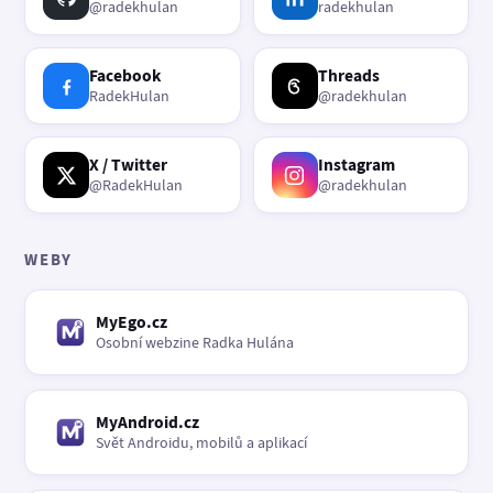
@radekhulan
radekhulan
Facebook
Threads
RadekHulan
@radekhulan
X / Twitter
Instagram
@RadekHulan
@radekhulan
WEBY
MyEgo.cz
Osobní webzine Radka Hulána
MyAndroid.cz
Svět Androidu, mobilů a aplikací