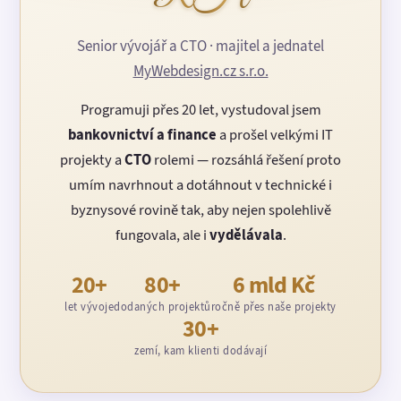
Senior vývojář a CTO · majitel a jednatel
MyWebdesign.cz s.r.o.
Programuji přes 20 let, vystudoval jsem
bankovnictví a finance
a prošel velkými IT
projekty a
CTO
rolemi — rozsáhlá řešení proto
umím navrhnout a dotáhnout v technické i
byznysové rovině tak, aby nejen spolehlivě
fungovala, ale i
vydělávala
.
20+
80+
6 mld Kč
let vývoje
dodaných projektů
ročně přes naše projekty
30+
zemí, kam klienti dodávají