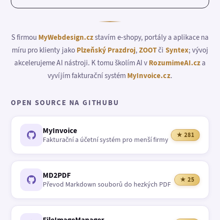
S firmou
MyWebdesign.cz
stavím e-shopy, portály a aplikace na
míru pro klienty jako
Plzeňský Prazdroj
,
ZOOT
či
Syntex
; vývoj
akcelerujeme AI nástroji. K tomu školím AI v
RozumimeAI.cz
a
vyvíjím fakturační systém
MyInvoice.cz
.
OPEN SOURCE NA GITHUBU
MyInvoice
★ 281
Fakturační a účetní systém pro menší firmy
MD2PDF
★ 25
Převod Markdown souborů do hezkých PDF
FileImageManager