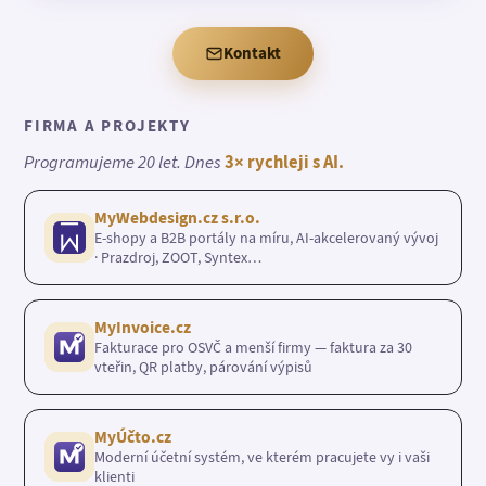
Kontakt
FIRMA A PROJEKTY
Programujeme 20 let. Dnes
3× rychleji s AI.
MyWebdesign.cz s.r.o.
E-shopy a B2B portály na míru, AI-akcelerovaný vývoj
· Prazdroj, ZOOT, Syntex…
MyInvoice.cz
Fakturace pro OSVČ a menší firmy — faktura za 30
vteřin, QR platby, párování výpisů
MyÚčto.cz
Moderní účetní systém, ve kterém pracujete vy i vaši
klienti