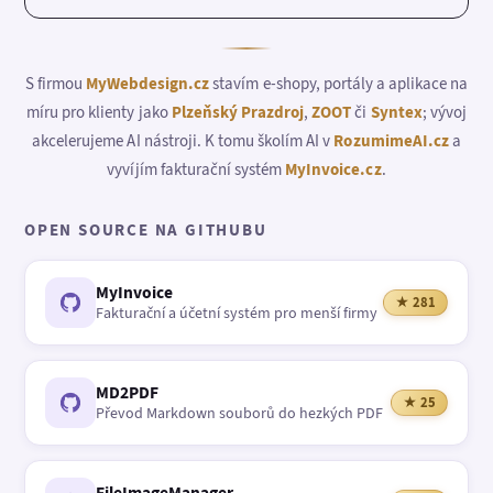
S firmou
MyWebdesign.cz
stavím e-shopy, portály a aplikace na
míru pro klienty jako
Plzeňský Prazdroj
,
ZOOT
či
Syntex
; vývoj
akcelerujeme AI nástroji. K tomu školím AI v
RozumimeAI.cz
a
vyvíjím fakturační systém
MyInvoice.cz
.
OPEN SOURCE NA GITHUBU
MyInvoice
★ 281
Fakturační a účetní systém pro menší firmy
MD2PDF
★ 25
Převod Markdown souborů do hezkých PDF
FileImageManager