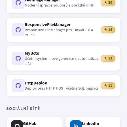
★ 20
Moderní správce souborů a obrázků (PHP)
ResponsiveFileManager
Responsive FileManager pro TinyMCE 8 a
★ 16
PHP 8
MyUcto
Účetní systém nové generace s automatizací
★ 13
a AI
HttpDeploy
★ 11
Deploy přes HTTP POST včetně SQL migrací
SOCIÁLNÍ SÍTĚ
GitHub
LinkedIn