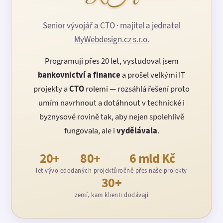
Senior vývojář a CTO · majitel a jednatel
MyWebdesign.cz s.r.o.
Programuji přes 20 let, vystudoval jsem
bankovnictví a finance
a prošel velkými IT
projekty a
CTO
rolemi — rozsáhlá řešení proto
umím navrhnout a dotáhnout v technické i
byznysové rovině tak, aby nejen spolehlivě
fungovala, ale i
vydělávala
.
20+
80+
6 mld Kč
let vývoje
dodaných projektů
ročně přes naše projekty
30+
zemí, kam klienti dodávají