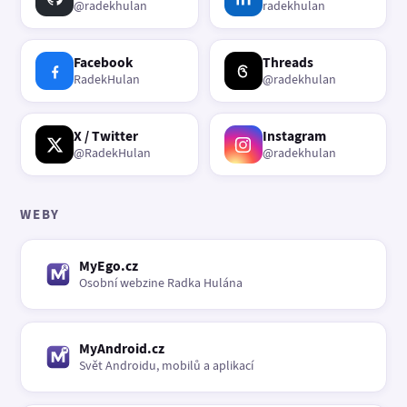
@radekhulan
radekhulan
Facebook
Threads
RadekHulan
@radekhulan
X / Twitter
Instagram
@RadekHulan
@radekhulan
WEBY
MyEgo.cz
Osobní webzine Radka Hulána
MyAndroid.cz
Svět Androidu, mobilů a aplikací