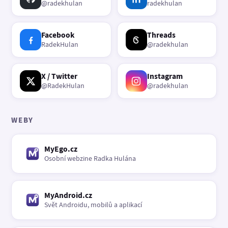
@radekhulan
radekhulan
Facebook
Threads
RadekHulan
@radekhulan
X / Twitter
Instagram
@RadekHulan
@radekhulan
WEBY
MyEgo.cz
Osobní webzine Radka Hulána
MyAndroid.cz
Svět Androidu, mobilů a aplikací