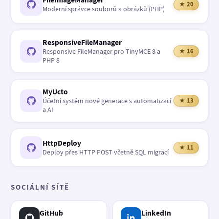
★ 20
Moderní správce souborů a obrázků (PHP)
ResponsiveFileManager
Responsive FileManager pro TinyMCE 8 a
★ 16
PHP 8
MyUcto
Účetní systém nové generace s automatizací
★ 13
a AI
HttpDeploy
★ 11
Deploy přes HTTP POST včetně SQL migrací
SOCIÁLNÍ SÍTĚ
GitHub
LinkedIn