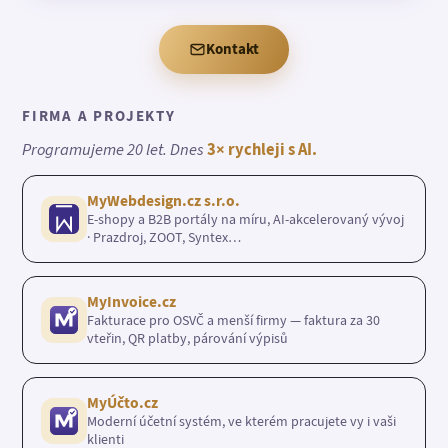
Kontakt
FIRMA A PROJEKTY
Programujeme 20 let. Dnes
3× rychleji s AI.
MyWebdesign.cz s.r.o.
E-shopy a B2B portály na míru, AI-akcelerovaný vývoj
· Prazdroj, ZOOT, Syntex…
MyInvoice.cz
Fakturace pro OSVČ a menší firmy — faktura za 30
vteřin, QR platby, párování výpisů
MyÚčto.cz
Moderní účetní systém, ve kterém pracujete vy i vaši
klienti