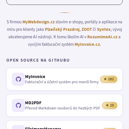
S firmou
MyWebdesign.cz
stavím e-shopy, portály a aplikace na
míru pro klienty jako
Plzeňský Prazdroj
,
ZOOT
či
Syntex
; vývoj
akcelerujeme AI nástroji. K tomu školím AI v
RozumimeAI.cz
a
vyvíjím fakturační systém
MyInvoice.cz
.
OPEN SOURCE NA GITHUBU
MyInvoice
★ 281
Fakturační a účetní systém pro menší firmy
MD2PDF
★ 25
Převod Markdown souborů do hezkých PDF
FileImageManager