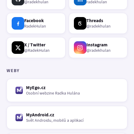
@radekhulan
radekhulan
Facebook
Threads
RadekHulan
@radekhulan
X / Twitter
Instagram
@RadekHulan
@radekhulan
WEBY
MyEgo.cz
Osobní webzine Radka Hulána
MyAndroid.cz
Svět Androidu, mobilů a aplikací