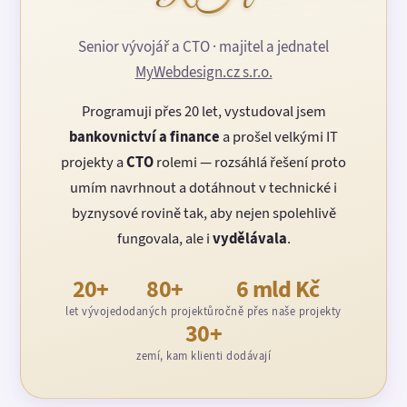
Senior vývojář a CTO · majitel a jednatel
MyWebdesign.cz s.r.o.
Programuji přes 20 let, vystudoval jsem
bankovnictví a finance
a prošel velkými IT
projekty a
CTO
rolemi — rozsáhlá řešení proto
umím navrhnout a dotáhnout v technické i
byznysové rovině tak, aby nejen spolehlivě
fungovala, ale i
vydělávala
.
20+
80+
6 mld Kč
let vývoje
dodaných projektů
ročně přes naše projekty
30+
zemí, kam klienti dodávají