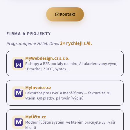
Kontakt
FIRMA A PROJEKTY
Programujeme 20 let. Dnes
3× rychleji s AI.
MyWebdesign.cz s.r.o.
E-shopy a B2B portály na míru, AI-akcelerovaný vývoj
· Prazdroj, ZOOT, Syntex…
MyInvoice.cz
Fakturace pro OSVČ a menší firmy — faktura za 30
vteřin, QR platby, párování výpisů
MyÚčto.cz
Moderní účetní systém, ve kterém pracujete vy i vaši
klienti