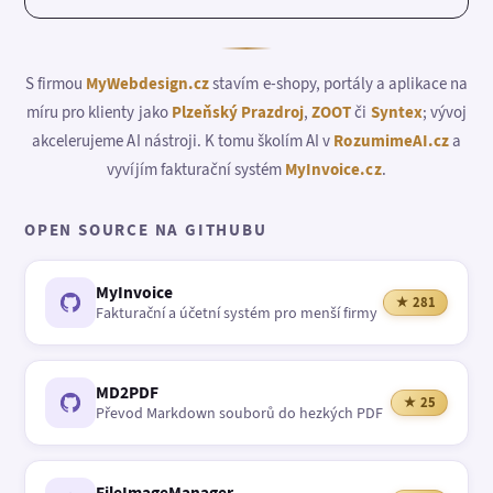
S firmou
MyWebdesign.cz
stavím e-shopy, portály a aplikace na
míru pro klienty jako
Plzeňský Prazdroj
,
ZOOT
či
Syntex
; vývoj
akcelerujeme AI nástroji. K tomu školím AI v
RozumimeAI.cz
a
vyvíjím fakturační systém
MyInvoice.cz
.
OPEN SOURCE NA GITHUBU
MyInvoice
★ 281
Fakturační a účetní systém pro menší firmy
MD2PDF
★ 25
Převod Markdown souborů do hezkých PDF
FileImageManager