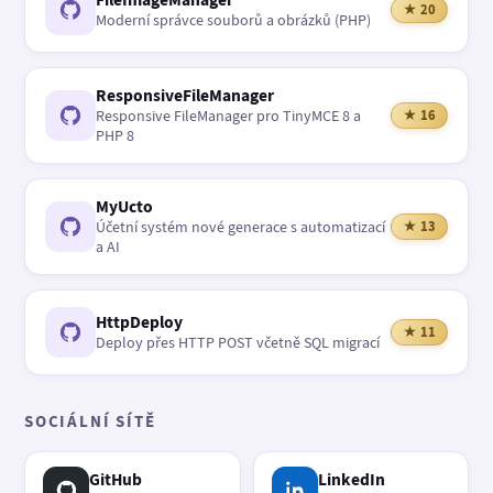
★ 20
Moderní správce souborů a obrázků (PHP)
ResponsiveFileManager
Responsive FileManager pro TinyMCE 8 a
★ 16
PHP 8
MyUcto
Účetní systém nové generace s automatizací
★ 13
a AI
HttpDeploy
★ 11
Deploy přes HTTP POST včetně SQL migrací
SOCIÁLNÍ SÍTĚ
GitHub
LinkedIn